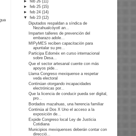
►
feb 26
(11)
►
feb 25
(15)
►
feb 24
(14)
▼
feb 23
(12)
igua
Diputados respaldan a síndica de
Nezahualcóyotl an...
Imparten talleres de prevención del
embarazo adole...
MIPyMES reciben capacitación para
apuntalar su pre...
Participa Edoméx en curso internacional
sobre Desa...
Que el sector artesanal cuente con más
apoyos pide...
Llama Congreso mexiquense a respetar
veda electoral
Continúan otorgando incapacidades
electrónicas por...
Que la licencia de conducir pueda ser digital,
pro...
Bordados mazahuas, una herencia familiar
Continúa al Dos X Uno el acceso a la
exposición de...
Expide Congreso local Ley de Justicia
Cotidiana
Municipios mexiquenses deberán contar con
direcció...