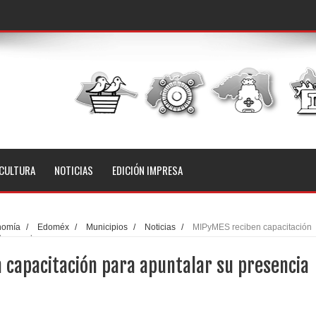
CULTURA
NOTICIAS
EDICIÓN IMPRESA
nomía
/
Edoméx
/
Municipios
/
Noticias
/
MIPyMES reciben capacitación
el mercado
 capacitación para apuntalar su presencia