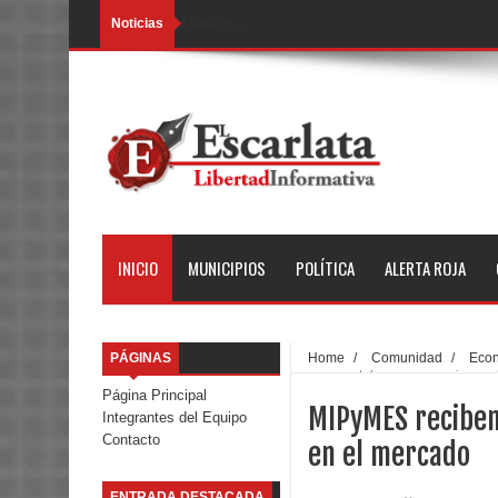
Noticias
Loading...
INICIO
MUNICIPIOS
POLÍTICA
ALERTA ROJA
PÁGINAS
Home
/
Comunidad
/
Eco
para apuntalar su presencia en 
Página Principal
MIPyMES reciben
Integrantes del Equipo
Contacto
en el mercado
ENTRADA DESTACADA