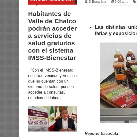
El Escarlata
9:00 a.m.
Habitantes de
Valle de Chalco
Las distintas un
podrán acceder
ferias y exposicio
a servicios de
salud gratuitos
con el sistema
IMSS-Bienestar
“Con el IMSS-Bienestar,
nuestras vecinas y vecinos
que no cuentan con un
sistema de salud, pueden
acceder a consultas,
estudios de laborat...
Reporte Escarlata