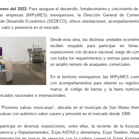
rero del 2022-
Para asegurar el desarrollo, fortalecimiento y crecimiento de
as empresas (MIPyMES) mexiquenses, la Dirección General de Comerc
a de Desarrollo Económico (SEDECO), ofrece orientaciones, acompañamient
 valor y presencia en el mercado.
Desde esta área, las distintas unidades económ
reciben respaldo para participar en feria
exposiciones con alcance nacional, luego de cum
con todos los requerimientos y normas para esta
un amplio número de anaqueles comerciales.
En el territorio mexiquense, las MIPyMES cuen
con acompañamientos para obtener su registro
marca, el código de barras y la barra nutricio
rcados nacionales e internacionales.
Pioneros salsas mexicanas”, ubicada en el municipio de San Mateo Aten
 salsas con auténtico sabor casero y presente en el mercado desde 1998.
rticipa en diversas exposiciones, entre ellas, la reciente de la Asocia
servicio y Departamentales, Expo ANTAD y alimentaria, Expo Tendero, Abas
ntervención en mesas de negocios con la cadena comercial Súper Kompra