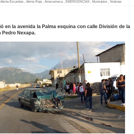
Alerta Escarlata
,
Alerta Roja
,
Amecameca
,
EMERGENCIAS
,
Municipios
,
Noticias
ó en la avenida la Palma esquina con calle División de la
n Pedro Nexapa.