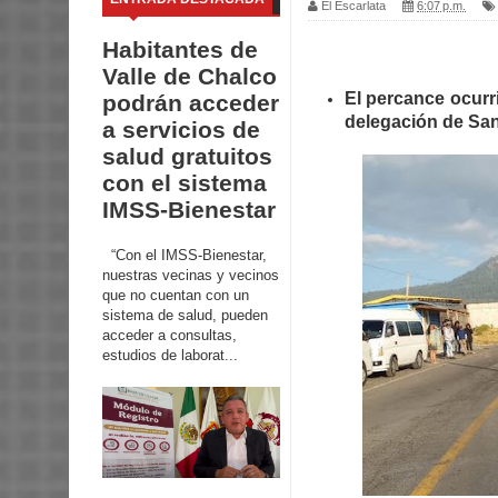
El Escarlata
6:07 p.m.
Habitantes de
Valle de Chalco
El percance ocurri
podrán acceder
delegación de Sa
a servicios de
salud gratuitos
con el sistema
IMSS-Bienestar
“Con el IMSS-Bienestar,
nuestras vecinas y vecinos
que no cuentan con un
sistema de salud, pueden
acceder a consultas,
estudios de laborat...