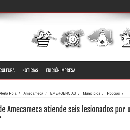
CULTURA
NOTICIAS
EDICIÓN IMPRESA
Alerta Roja
/
Amecameca
/
EMERGENCIAS
/
Municipios
/
Noticias
/
 atiende seis lesionados por un choque vehicular
 de Amecameca atiende seis lesionados por 
r