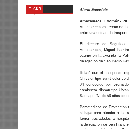
FLICKR
Alerta Escarlata
Amecameca, Edoméx.- 28 d
Amecameca así como de la C
entre una unidad de trasport
El director de Seguridad
Amecameca, Miguel Ramírez
ocurrió en la avenida la Pa
delegación de San Pedro Ne
Relató que el choque se reg
Chrysler tipo Spirit color ve
04 conducido por Leonard
camioneta Nissan tipo Urvan
Santiago “N” de 56 años de e
Paramédicos de Protección C
al lugar para atender a las 
fueron trasladadas al hospi
la delegación de San Franci