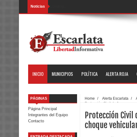
Noticias
Loading...
INICIO
MUNICIPIOS
POLÍTICA
ALERTA ROJA
PÁGINAS
Home
/
Alerta Escarlata
/
Protección Civil de Amecameca
Página Principal
Protección Civil
Integrantes del Equipo
Contacto
choque vehicula
ENTRADA DESTACADA