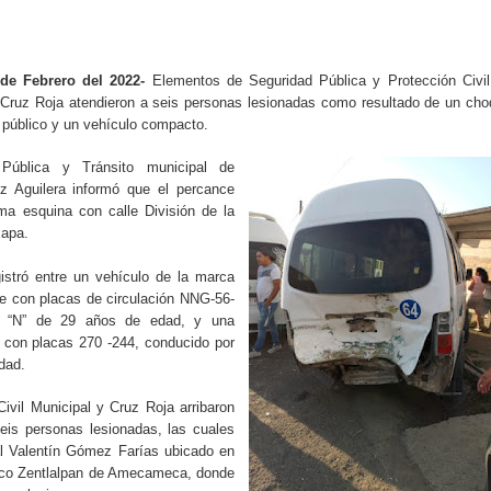
e Febrero del 2022-
Elementos de Seguridad Pública y Protección Civil
ruz Roja atendieron a seis personas lesionadas como resultado de un cho
e público y un vehículo compacto.
 Pública y Tránsito municipal de
 Aguilera informó que el percance
lma esquina con calle División de la
xapa.
istró entre un vehículo de la marca
rde con placas de circulación NNG-56-
o “N” de 29 años de edad, y una
 con placas 270 -244, conducido por
dad.
ivil Municipal y Cruz Roja arribaron
seis personas lesionadas, las cuales
tal Valentín Gómez Farías ubicado en
sco Zentlalpan de Amecameca, donde