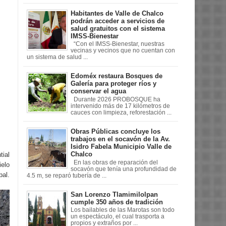
Habitantes de Valle de Chalco
podrán acceder a servicios de
salud gratuitos con el sistema
IMSS-Bienestar
“Con el IMSS-Bienestar, nuestras
vecinas y vecinos que no cuentan con
un sistema de salud ...
Edoméx restaura Bosques de
Galería para proteger ríos y
conservar el agua
Durante 2026 PROBOSQUE ha
intervenido más de 17 kilómetros de
cauces con limpieza, reforestación ...
Obras Públicas concluye los
trabajos en el socavón de la Av.
Isidro Fabela Municipio Valle de
Chalco
tial
En las obras de reparación del
ielo
socavón que tenía una profundidad de
pal.
4.5 m, se reparó tubería de ...
San Lorenzo Tlamimilolpan
cumple 350 años de tradición
Los bailables de las Marotas son todo
un espectáculo, el cual trasporta a
propios y extraños por ...