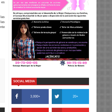
 es
las
las
nte
SOCIAL MEDIA
3,000+
20+