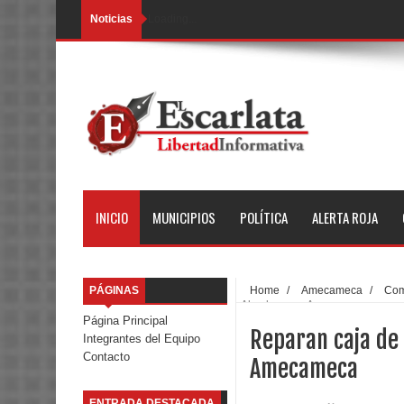
Noticias
Loading...
INICIO
MUNICIPIOS
POLÍTICA
ALERTA ROJA
PÁGINAS
Home
/
Amecameca
/
Com
Almoloya, en Amecameca
Página Principal
Reparan caja de 
Integrantes del Equipo
Contacto
Amecameca
ENTRADA DESTACADA