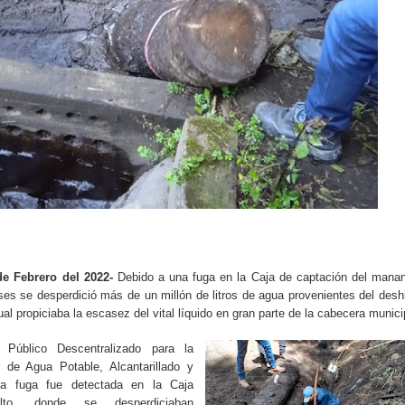
e Febrero del 2022-
Debido a una fuga en la Caja de captación del manan
es se desperdició más de un millón de litros de agua provenientes del desh
al propiciaba la escasez del vital líquido en gran parte de la cabecera munici
 Público Descentralizado para la
 de Agua Potable, Alcantarillado y
la fuga fue detectada en la Caja
to, donde se desperdiciaban