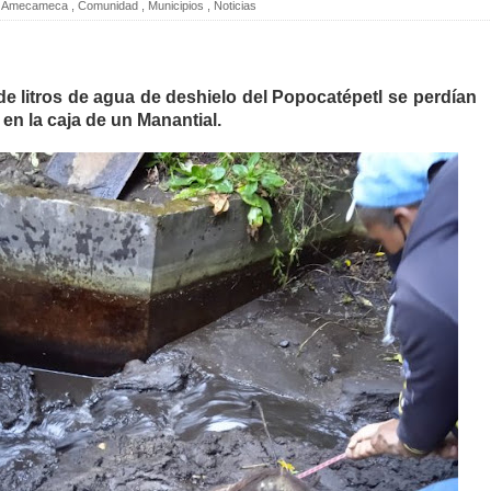
Amecameca
,
Comunidad
,
Municipios
,
Noticias
de litros de agua de deshielo del Popocatépetl se perdían
en la caja de un Manantial.