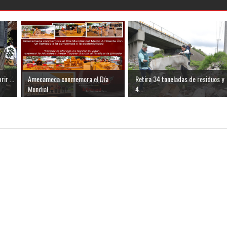
ir ...
Amecameca conmemora el Día
Retira 34 toneladas de residuos y
Mundial ...
4...