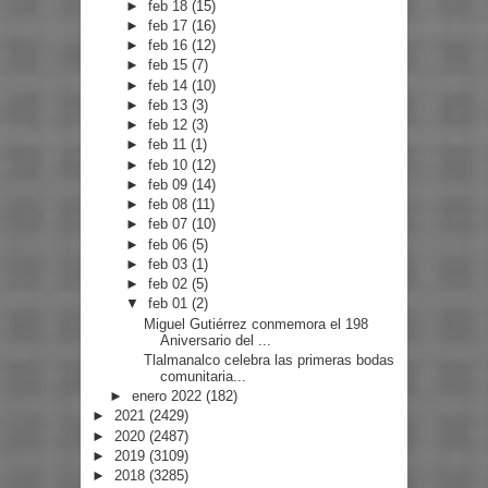
►
feb 18
(15)
►
feb 17
(16)
►
feb 16
(12)
►
feb 15
(7)
►
feb 14
(10)
►
feb 13
(3)
►
feb 12
(3)
►
feb 11
(1)
►
feb 10
(12)
►
feb 09
(14)
►
feb 08
(11)
►
feb 07
(10)
►
feb 06
(5)
►
feb 03
(1)
►
feb 02
(5)
▼
feb 01
(2)
Miguel Gutiérrez conmemora el 198
Aniversario del ...
Tlalmanalco celebra las primeras bodas
comunitaria...
►
enero 2022
(182)
►
2021
(2429)
►
2020
(2487)
►
2019
(3109)
►
2018
(3285)