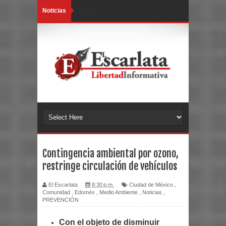
Noticias
Loading...
Contingencia ambiental por ozono,
restringe circulación de vehículos
El Escarlata
8:30 p.m.
Ciudad de México
,
Comunidad
,
Edoméx
,
Medio Ambiente
,
Noticias
,
PREVENCIÓN
Con el objeto de disminuir