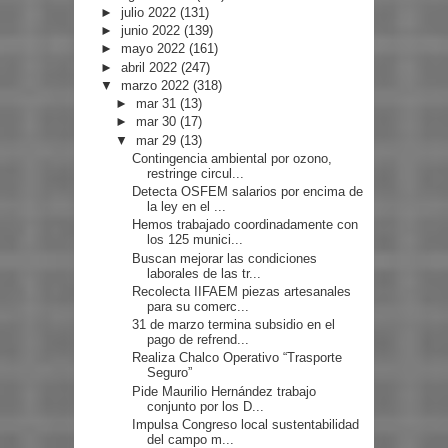
►
julio 2022
(131)
►
junio 2022
(139)
►
mayo 2022
(161)
►
abril 2022
(247)
▼
marzo 2022
(318)
►
mar 31
(13)
►
mar 30
(17)
▼
mar 29
(13)
Contingencia ambiental por ozono,
restringe circul...
Detecta OSFEM salarios por encima de
la ley en el ...
Hemos trabajado coordinadamente con
los 125 munici...
Buscan mejorar las condiciones
laborales de las tr...
Recolecta IIFAEM piezas artesanales
para su comerc...
31 de marzo termina subsidio en el
pago de refrend...
Realiza Chalco Operativo “Trasporte
Seguro”
Pide Maurilio Hernández trabajo
conjunto por los D...
Impulsa Congreso local sustentabilidad
del campo m...