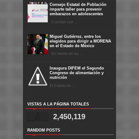
Consejo Estatal de Población
imparte taller para prevenir
embarazos en adolescentes
Cuentan con ...
Miguel Gutiérrez, entre los
elegidos para dirigir a MORENA
en el Estado de México
En medio de las ...
Inaugura DIFEM el Segundo
Congreso de alimentación y
nutrición
El Estado de ...
VISTAS A LA PÁGINA TOTALES
2,450,119
RANDOM POSTS