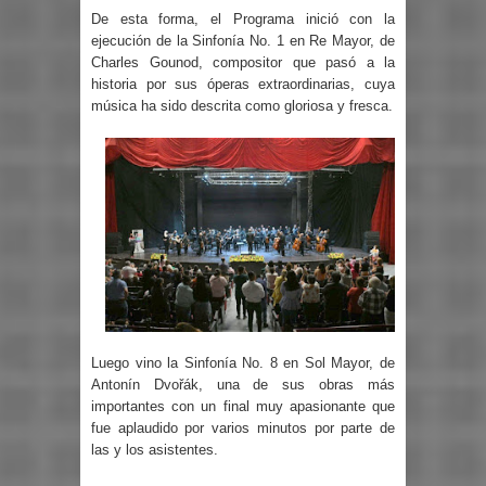
De esta forma, el Programa inició con la
ejecución de la Sinfonía No. 1 en Re Mayor, de
Charles Gounod, compositor que pasó a la
historia por sus óperas extraordinarias, cuya
música ha sido descrita como gloriosa y fresca.
Luego vino la Sinfonía No. 8 en Sol Mayor, de
Antonín Dvořák, una de sus obras más
importantes con un final muy apasionante que
fue aplaudido por varios minutos por parte de
las y los asistentes.