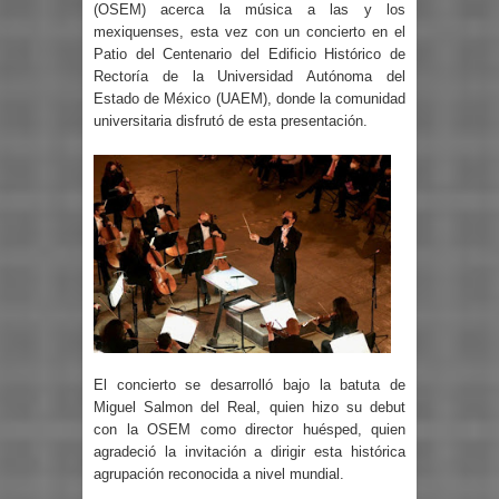
(OSEM) acerca la música a las y los
mexiquenses, esta vez con un concierto en el
Patio del Centenario del Edificio Histórico de
Rectoría de la Universidad Autónoma del
Estado de México (UAEM), donde la comunidad
universitaria disfrutó de esta presentación.
El concierto se desarrolló bajo la batuta de
Miguel Salmon del Real, quien hizo su debut
con la OSEM como director huésped, quien
agradeció la invitación a dirigir esta histórica
agrupación reconocida a nivel mundial.