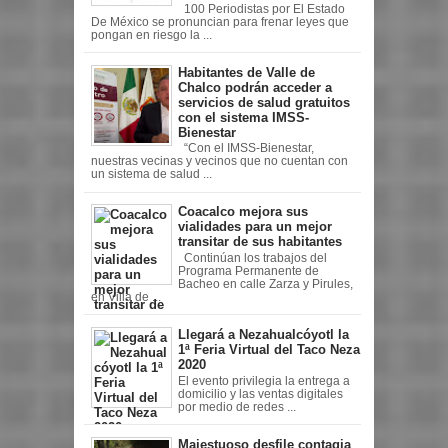
100 Periodistas por El Estado
De México se pronuncian para frenar leyes que
pongan en riesgo la ...
Habitantes de Valle de
Chalco podrán acceder a
servicios de salud gratuitos
con el sistema IMSS-
Bienestar
“Con el IMSS-Bienestar,
nuestras vecinas y vecinos que no cuentan con
un sistema de salud ...
Coacalco mejora sus
vialidades para un mejor
transitar de sus habitantes
Continúan los trabajos del
Programa Permanente de
Bacheo en calle Zarza y Pirules,
en Villa de ...
Llegará a Nezahualcóyotl la
1ª Feria Virtual del Taco Neza
2020
El evento privilegia la entrega a
domicilio y las ventas digitales
por medio de redes ...
Majestuoso desfile contagia