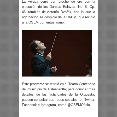
La velada cerró con broche de oro con la
ejecución de las Danzas Eslavas, No. 8, Op.
46, también de Antonín Dvořák, con lo que la
agrupación se despidió de la UAEM, que recibió
a la OSEM con entusiasmo.
Este programa se repitió en el Teatro Centenario
del municipio de Tlalnepantla; para conocer más
detalles de las actividades de la Orquesta,
pueden consultar sus redes sociales, en Twitter,
Facebook e Instagram, como @OSEMOficial.