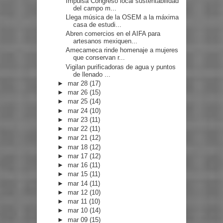
Impulsa Congreso local sustentabilidad
del campo m...
Llega música de la OSEM a la máxima
casa de estudi...
Abren comercios en el AIFA para
artesanos mexiquen...
Amecameca rinde homenaje a mujeres
que conservan r...
Vigilan purificadoras de agua y puntos
de llenado ...
►
mar 28
(17)
►
mar 26
(15)
►
mar 25
(14)
►
mar 24
(10)
►
mar 23
(11)
►
mar 22
(11)
►
mar 21
(12)
►
mar 18
(12)
►
mar 17
(12)
►
mar 16
(11)
►
mar 15
(11)
►
mar 14
(11)
►
mar 12
(10)
►
mar 11
(10)
►
mar 10
(14)
►
mar 09
(15)