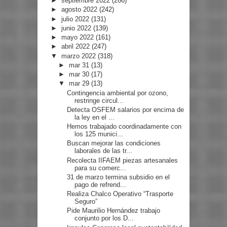
►
septiembre 2022
(266)
►
agosto 2022
(242)
►
julio 2022
(131)
►
junio 2022
(139)
►
mayo 2022
(161)
►
abril 2022
(247)
▼
marzo 2022
(318)
►
mar 31
(13)
►
mar 30
(17)
▼
mar 29
(13)
Contingencia ambiental por ozono,
restringe circul...
Detecta OSFEM salarios por encima de
la ley en el ...
Hemos trabajado coordinadamente con
los 125 munici...
Buscan mejorar las condiciones
laborales de las tr...
Recolecta IIFAEM piezas artesanales
para su comerc...
31 de marzo termina subsidio en el
pago de refrend...
Realiza Chalco Operativo “Trasporte
Seguro”
Pide Maurilio Hernández trabajo
conjunto por los D...