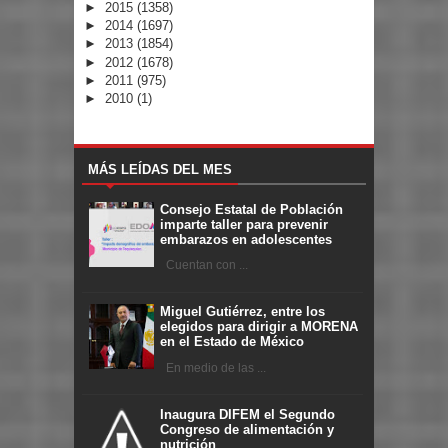
►
2015
(1358)
►
2014
(1697)
►
2013
(1854)
►
2012
(1678)
►
2011
(975)
►
2010
(1)
MÁS LEÍDAS DEL MES
Consejo Estatal de Población
imparte taller para prevenir
embarazos en adolescentes
Cuentan con ...
Miguel Gutiérrez, entre los
elegidos para dirigir a MORENA
en el Estado de México
En medio de las ...
Inaugura DIFEM el Segundo
Congreso de alimentación y
nutrición