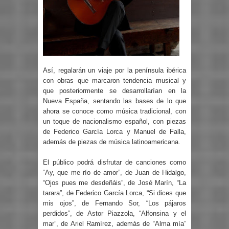
Así, regalarán un viaje por la península ibérica
con obras que marcaron tendencia musical y
que posteriormente se desarrollarían en la
Nueva España, sentando las bases de lo que
ahora se conoce como música tradicional, con
un toque de nacionalismo español, con piezas
de Federico García Lorca y Manuel de Falla,
además de piezas de música latinoamericana.
El público podrá disfrutar de canciones como
“Ay, que me río de amor”, de Juan de Hidalgo,
“Ojos pues me desdeñáis”, de José Marín, “La
tarara”, de Federico García Lorca, “Si dices que
mis ojos”, de Fernando Sor, “Los pájaros
perdidos”, de Astor Piazzola, “Alfonsina y el
mar”, de Ariel Ramírez, además de “Alma mía”