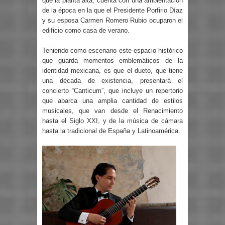
que la planta alta, cuenta con una ambientación
de la época en la que el Presidente Porfirio Díaz
y su esposa Carmen Romero Rubio ocuparon el
edificio como casa de verano.
Teniendo como escenario este espacio histórico
que guarda momentos emblemáticos de la
identidad mexicana, es que el dueto, que tiene
una década de existencia, presentará el
concierto “Canticum”, que incluye un repertorio
que abarca una amplia cantidad de estilos
musicales, que van desde el Renacimiento
hasta el Siglo XXI, y de la música de cámara
hasta la tradicional de España y Latinoamérica.