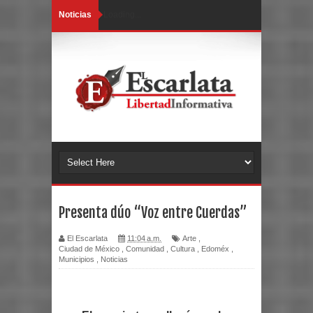
Noticias
Loading...
Presenta dúo “Voz entre Cuerdas”
El Escarlata
11:04 a.m.
Arte
,
Ciudad de México
,
Comunidad
,
Cultura
,
Edoméx
,
Municipios
,
Noticias