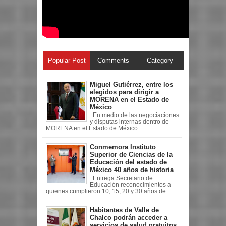
Popular Post
Comments
Category
Miguel Gutiérrez, entre los
elegidos para dirigir a
MORENA en el Estado de
México
En medio de las negociaciones
y disputas internas dentro de
MORENA en el Estado de México ...
Conmemora Instituto
Superior de Ciencias de la
Educación del estado de
México 40 años de historia
Entrega Secretario de
Educación reconocimientos a
quienes cumplieron 10, 15, 20 y 30 años de ...
Habitantes de Valle de
Chalco podrán acceder a
servicios de salud gratuitos