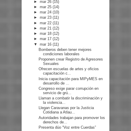
►
mar 26
(15)
►
mar 25
(14)
►
mar 24
(10)
►
mar 23
(11)
►
mar 22
(11)
►
mar 21
(12)
►
mar 18
(12)
►
mar 17
(12)
▼
mar 16
(11)
Bomberos deben tener mejores
condiciones laborales
Proponen crear Registro de Agresores
Sexuales
Ofrecen escuelas de artes y oficios
capacitación c...
Inicia capacitación para MIPyMES en
desarrollo de ...
Congreso exige parar corrupción en
servicio de grú...
Llaman a combatir la discriminación y
la violencia...
Llegan Caravanas por la Justicia
Cotidiana a Atlau...
Autoridades trabajan para promover los
derechos de...
Presenta dúo “Voz entre Cuerdas”