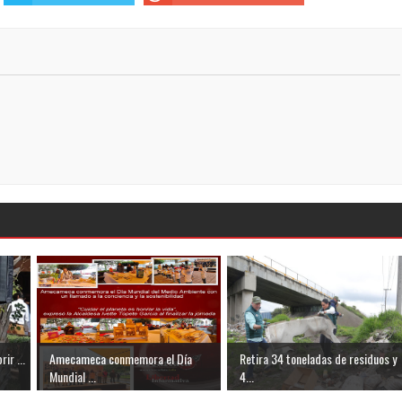
ir ...
Amecameca conmemora el Día
Retira 34 toneladas de residuos y
Mundial ...
4...