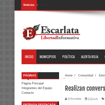
Noticias
Loading...
INICIO
MUNICIPIOS
POLÍTICA
ALERTA ROJA
PÁGINAS
Home
/
Comunidad
/
Edo
“Turismo Inclusivo”
Página Principal
Realizan convers
Integrantes del Equipo
Contacto
El Escarlata
2:21 p.m.
ENTRADA DESTACADA