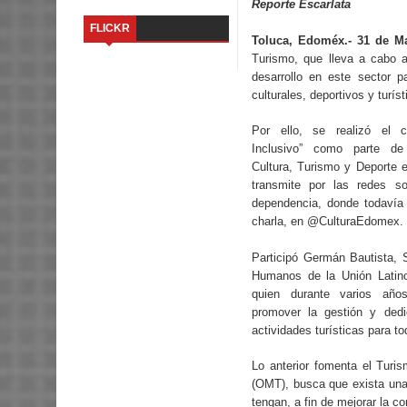
Reporte Escarlata
FLICKR
Toluca, Edoméx.- 31 de Ma
Turismo, que lleva a cabo a
desarrollo en este sector p
culturales, deportivos y turíst
Por ello, se realizó el c
Inclusivo” como parte de
Cultura, Turismo y Deporte e
transmite por las redes so
dependencia, donde todavía 
charla, en @CulturaEdomex.
Participó Germán Bautista, 
Humanos de la Unión Latin
quien durante varios añ
promover la gestión y ded
actividades turísticas para t
Lo anterior fomenta el Turi
(OMT), busca que exista una 
tengan, a fin de mejorar la con