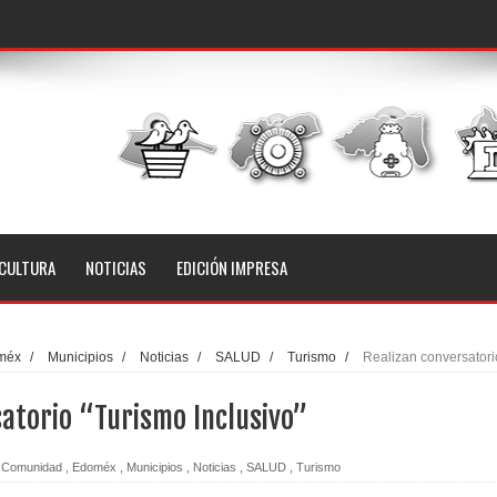
CULTURA
NOTICIAS
EDICIÓN IMPRESA
méx
/
Municipios
/
Noticias
/
SALUD
/
Turismo
/
Realizan conversatori
atorio “Turismo Inclusivo”
Comunidad
,
Edoméx
,
Municipios
,
Noticias
,
SALUD
,
Turismo