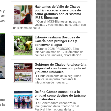
Habitantes de Valle de Chalco
podrán acceder a servicios de
ra y
salud gratuitos con el sistema
s de
IMSS-Bienestar
ivos
“Con el IMSS-Bienestar, nuestras
vecinas y vecinos que no cuentan con
un sistema de salud ...
Edoméx restaura Bosques de
Galería para proteger ríos y
conservar el agua
Durante 2026 PROBOSQUE ha
intervenido más de 17 kilómetros de
cauces con limpieza, reforestación ...
Gobierno de Chalco fortalecerá la
seguridad con formación policial
y nuevas unidades
El fortalecimiento de la seguridad
pública se impulsa mediante la
integración de nuevas ...
Delfina Gómez consolida a la
entidad como destino de turismo
de naturaleza
ismo
La Gobernadora encabezó la
o la
inauguración de la 6ª edición del
Festival Internacional de la ...