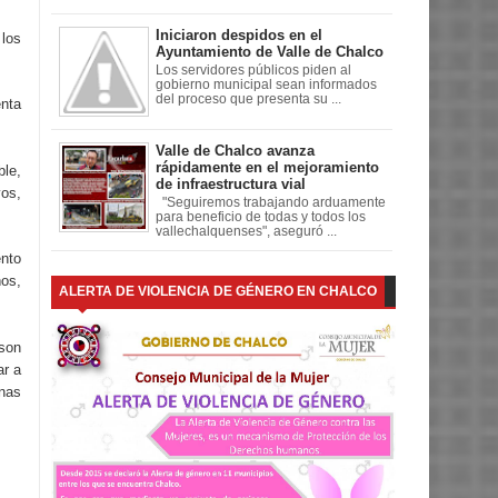
Iniciaron despidos en el
 los
Ayuntamiento de Valle de Chalco
Los servidores públicos piden al
gobierno municipal sean informados
del proceso que presenta su ...
enta
Valle de Chalco avanza
rápidamente en el mejoramiento
ble,
de infraestructura vial
vos,
"Seguiremos trabajando arduamente
para beneficio de todas y todos los
vallechalquenses", aseguró ...
nto
os,
ALERTA DE VIOLENCIA DE GÉNERO EN CHALCO
 son
ar a
onas