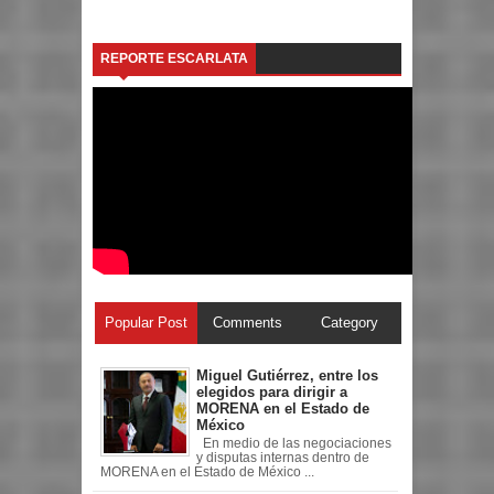
REPORTE ESCARLATA
Popular Post
Comments
Category
Miguel Gutiérrez, entre los
elegidos para dirigir a
MORENA en el Estado de
México
En medio de las negociaciones
y disputas internas dentro de
MORENA en el Estado de México ...