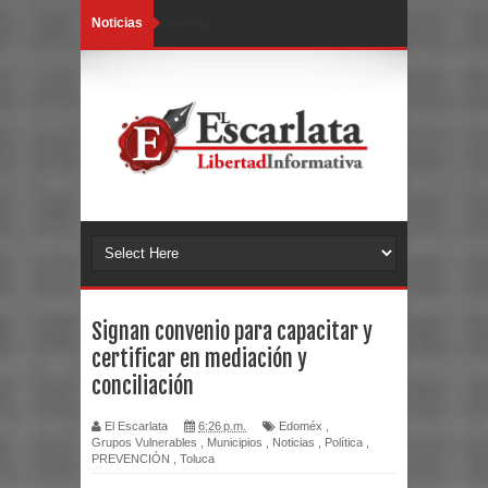
Noticias
Loading...
Signan convenio para capacitar y
certificar en mediación y
conciliación
El Escarlata
6:26 p.m.
Edoméx
,
Grupos Vulnerables
,
Municipios
,
Noticias
,
Política
,
PREVENCIÓN
,
Toluca