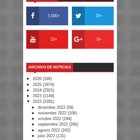
3,000+
20+
10+
8+
ARCHIVO DE NOTICIAS
►
2026
(166)
►
2025
(1874)
►
2024
(2501)
►
2023
(1149)
▼
2022
(2281)
►
diciembre 2022
(59)
►
noviembre 2022
(106)
►
octubre 2022
(194)
►
septiembre 2022
(266)
►
agosto 2022
(242)
►
julio 2022
(131)