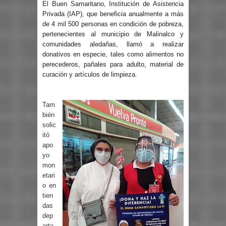
El Buen Samaritano, Institución de Asistencia
Privada (IAP), que beneficia anualmente a más
de 4 mil 500 personas en condición de pobreza,
pertenecientes al municipio de Malinalco y
comunidades aledañas, llamó a realizar
donativos en especie, tales como alimentos no
perecederos, pañales para adulto, material de
curación y artículos de limpieza.
Tam
bién
solic
itó
apo
yo
mon
etari
o en
tien
das
dep
arta