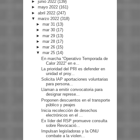
►
junio 2022
(139)
►
mayo 2022
(161)
►
abril 2022
(247)
▼
marzo 2022
(318)
►
mar 31
(13)
►
mar 30
(17)
►
mar 29
(13)
►
mar 28
(17)
►
mar 26
(15)
▼
mar 25
(14)
En marcha “Operativo Temporada de
Calor 2022” en e...
La prioridad del PRI es defender en
unidad el proy...
Solicita IAP aportaciones voluntarias
para persona...
Llaman a emitir convocatoria para
designar represe...
Proponen descuentos en el transporte
público y peajes
Inicia recolección de desechos
electrónicos en el ...
Ex líder del RSP promueve consulta
sobre Revocació...
Impulsan legisladoras y la ONU
combate a la violen...