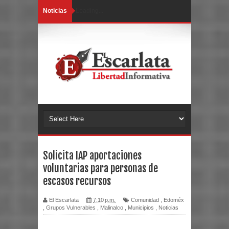
Noticias
Loading...
Solicita IAP aportaciones
voluntarias para personas de
escasos recursos
El Escarlata
7:10 p.m.
Comunidad
,
Edoméx
,
Grupos Vulnerables
,
Malinalco
,
Municipios
,
Noticias