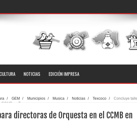
CULTURA
NOTICIAS
EDICIÓN IMPRESA
ura
/
GEM
/
Municipios
/
Musica
/
Noticias
/
Texcoco
/
Concluye tall
el CCMB en Texcoco
para directoras de Orquesta en el CCMB en