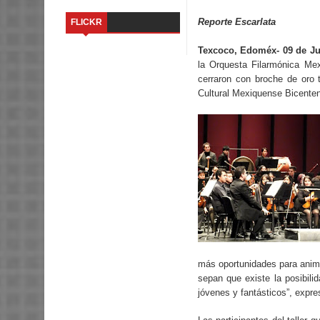
Reporte Escarlata
FLICKR
Texcoco, Edoméx- 09 de Jul
la Orquesta Filarmónica Mex
cerraron con broche de oro t
Cultural Mexiquense Bicente
más oportunidades para anima
sepan que existe la posibil
jóvenes y fantásticos”, expre