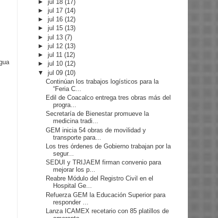
►
jul 18
(17)
►
jul 17
(14)
►
jul 16
(12)
►
jul 15
(13)
►
jul 13
(7)
►
jul 12
(13)
►
jul 11
(12)
igua
►
jul 10
(12)
▼
jul 09
(10)
Continúan los trabajos logísticos para la
“Feria C...
Edil de Coacalco entrega tres obras más del
progra...
Secretaría de Bienestar promueve la
medicina tradi...
GEM inicia 54 obras de movilidad y
transporte para...
Los tres órdenes de Gobierno trabajan por la
segur...
SEDUI y TRIJAEM firman convenio para
mejorar los p...
Reabre Módulo del Registro Civil en el
Hospital Ge...
Refuerza GEM la Educación Superior para
responder ...
Lanza ICAMEX recetario con 85 platillos de