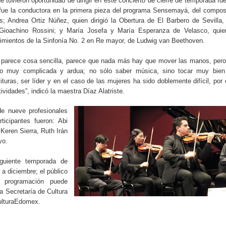
ue tuvieron oportunidad de dirigir en este concierto de cierre de temporada fu
 fue la conductora en la primera pieza del programa Sensemayá, del compos
; Andrea Ortiz Núñez, quien dirigió la Obertura de El Barbero de Sevilla,
o Gioachino Rossini; y María Josefa y María Esperanza de Velasco, quie
vimientos de la Sinfonía No. 2 en Re mayor, de Ludwig van Beethoven.
ta parece cosa sencilla, parece que nada más hay que mover las manos, per
ho muy complicada y ardua; no sólo saber música, sino tocar muy bien
ituras, ser líder y en el caso de las mujeres ha sido doblemente difícil, por
ividades”, indicó la maestra Díaz Alatriste.
 de nueve profesionales
ticipantes fueron: Abi
 Keren Sierra, Ruth Irán
yo.
guiente temporada de
 a diciembre; el público
 programación puede
la Secretaría de Cultura
ulturaEdomex.