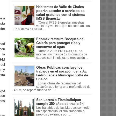
Habitantes de Valle de Chalco
podrán acceder a servicios de
salud gratuitos con el sistema
te a
IMSS-Bienestar
“Con el IMSS-Bienestar, nuestras
esta
vecinas y vecinos que no cuentan con
ntro
un sistema de salud ...
Edoméx restaura Bosques de
Galería para proteger ríos y
idad
conservar el agua
con
Durante 2026 PROBOSQUE ha
 la
intervenido más de 17 kilómetros de
cauces con limpieza, reforestación ...
 OFM
 del
Obras Públicas concluye los
a y
trabajos en el socavón de la Av.
sta
Isidro Fabela Municipio Valle de
Chalco
En las obras de reparación del
socavón que tenía una profundidad de
4.5 m, se reparó tubería de ...
haya
 que
San Lorenzo Tlamimilolpan
icos
cumple 350 años de tradición
Los bailables de las Marotas son todo
un espectáculo, el cual trasporta a
propios y extraños por ...