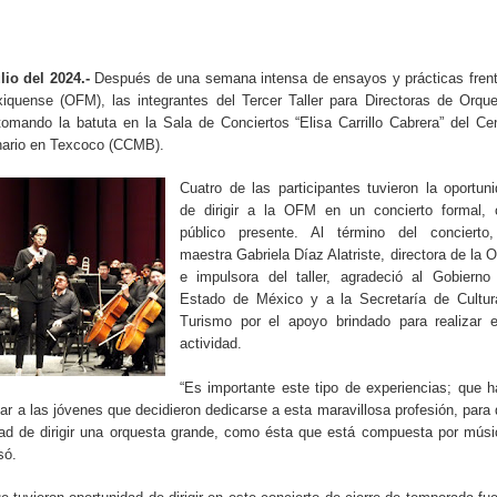
io del 2024.-
Después de una semana intensa de ensayos y prácticas fren
iquense (OFM), las integrantes del Tercer Taller para Directoras de Orqu
omando la batuta en la Sala de Conciertos “Elisa Carrillo Cabrera” del Ce
nario en Texcoco (CCMB).
Cuatro de las participantes tuvieron la oportun
de dirigir a la OFM en un concierto formal, 
público presente. Al término del concierto,
maestra Gabriela Díaz Alatriste, directora de la
e impulsora del taller, agradeció al Gobierno
Estado de México y a la Secretaría de Cultur
Turismo por el apoyo brindado para realizar e
actividad.
“Es importante este tipo de experiencias; que 
r a las jóvenes que decidieron dedicarse a esta maravillosa profesión, para
idad de dirigir una orquesta grande, como ésta que está compuesta por mús
só.