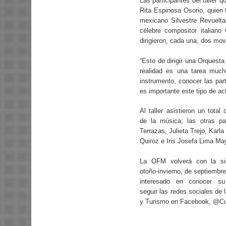
Las participantes del taller q
Rita Espinosa Osorio, quien
mexicano Silvestre Revueltas
célebre compositor italian
dirigieron, cada una, dos mo
“Esto de dirigir una Orques
realidad es una tarea muc
instrumento, conocer las part
es importante este tipo de act
Al taller asistieron un total
de la música; las otras par
Terrazas, Julieta Trejo, Karla
Quiroz e Iris Josefa Lima Ma
La OFM volverá con la si
otoño-invierno, de septiembre
interesado en conocer su
seguir las redes sociales de 
y Turismo en Facebook, @C