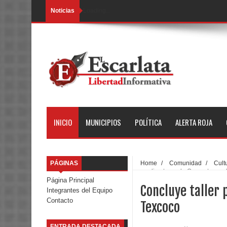
Noticias
Loading...
INICIO
MUNICIPIOS
POLÍTICA
ALERTA ROJA
PÁGINAS
Home
/
Comunidad
/
Cult
para directoras de Orquesta en 
Página Principal
Concluye taller 
Integrantes del Equipo
Contacto
Texcoco
ENTRADA DESTACADA