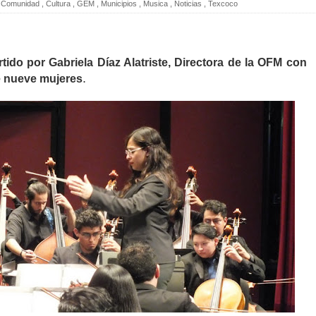
Comunidad
,
Cultura
,
GEM
,
Municipios
,
Musica
,
Noticias
,
Texcoco
tido por Gabriela Díaz Alatriste, Directora de la OFM con
.
de nueve mujeres