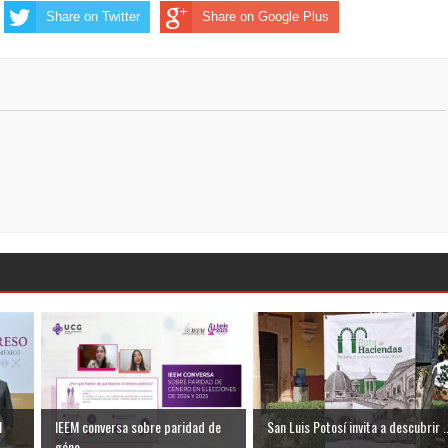
Share on Twitter
Share on Google Plus
l
IEEM conversa sobre paridad de
San Luis Potosí invita a descubrir ..
géne...