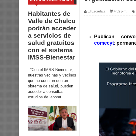
El Escarlata
4:32 p.m.
Habitantes de
Valle de Chalco
podrán acceder
a servicios de
Publican conv
salud gratuitos
comecyt
; permane
con el sistema
IMSS-Bienestar
“Con el IMSS-Bienestar,
nuestras vecinas y vecinos
que no cuentan con un
sistema de salud, pueden
acceder a consultas,
estudios de laborat...