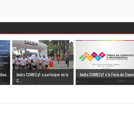
íhua...
Invita COMECyT a participar en la
Invita COMECyT a la Feria de Cienci.
C...