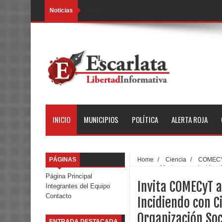
Noticias
Loading...
INICIO
MUNICIPIOS
POLÍTICA
ALERTA ROJA
PÁGINAS
Home
/
Ciencia
/
COMEC
programa Mexiquenses Incidiendo
Página Principal
Invita COMECyT 
Integrantes del Equipo
Contacto
Incidiendo con C
Organización Soc
ENTRADA DESTACADA