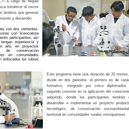
CTI a cargo de Miguel
ca fortalecer al sector
ser ámbitos que generan
miento y desarrollo.
a con dos vertientes:
sonas con licenciatura
ento participantes; así
tengan experiencia y
un año, en proyectos
os, de conservación
iales en comunidades
n enfocados los rubros
Este programa tiene una duración de 20 meses,
divide en dos periodos: el primero es de cará
formativo, integrado por cinco diplomados.
segundo consiste en la aplicación del conocimi
adquirido, donde los participantes tendrán 
desarrollar e implementar un proyecto product
tecnológico, de conservación socioambienta
territorial en comunidades rurales mexiquenses.