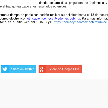
donde desarrolló la propuesta de incidencia y
el trabajo realizado y los resultados obtenidos.
ran a tiempo de participar, podrán realizar su solicitud hasta el 18 de octub
 correo electrónico
notificacion.comecyt@edomex.gob.mx
. Para más informa
atoria en el sitio web del COMECyT:
https://comecyt.edomex.gob.mx/micel
Share on Twitter
Share on Google Plus