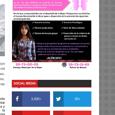
oyo
mil
es,
dos,
SOCIAL MEDIA
más
ante
3,000+
20+
ntar
ta y
 la
ora