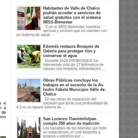
Habitantes de Valle de Chalco
podrán acceder a servicios de
salud gratuitos con el sistema
IMSS-Bienestar
“Con el IMSS-Bienestar, nuestras
vecinas y vecinos que no cuentan con
un sistema de salud ...
Edoméx restaura Bosques de
Galería para proteger ríos y
conservar el agua
Durante 2026 PROBOSQUE ha
intervenido más de 17 kilómetros de
cauces con limpieza, reforestación ...
Obras Públicas concluye los
trabajos en el socavón de la Av.
Isidro Fabela Municipio Valle de
Chalco
En las obras de reparación del
a e
socavón que tenía una profundidad de
4.5 m, se reparó tubería de ...
n a
 de
como
San Lorenzo Tlamimilolpan
cumple 350 años de tradición
Los bailables de las Marotas son todo
un espectáculo, el cual trasporta a
propios y extraños por ...