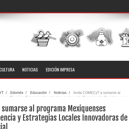
CULTURA
NOTICIAS
EDICIÓN IMPRESA
YT
/
Edoméx
/
Educación
/
Noticias
/
Invita COMECyT a sumarse al
 con Ciencia y Estrategias Locales Innovadoras de Organización Social
a sumarse al programa Mexiquenses
iencia y Estrategias Locales Innovadoras de
ial