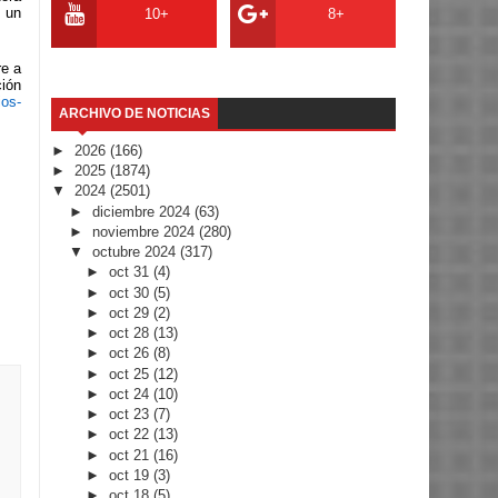
 un
10+
8+
re a
ción
ios-
ARCHIVO DE NOTICIAS
►
2026
(166)
►
2025
(1874)
▼
2024
(2501)
►
diciembre 2024
(63)
►
noviembre 2024
(280)
▼
octubre 2024
(317)
►
oct 31
(4)
►
oct 30
(5)
►
oct 29
(2)
►
oct 28
(13)
►
oct 26
(8)
►
oct 25
(12)
►
oct 24
(10)
►
oct 23
(7)
►
oct 22
(13)
►
oct 21
(16)
►
oct 19
(3)
►
oct 18
(5)