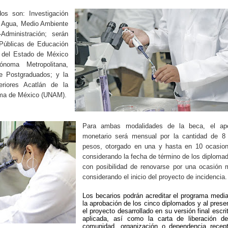
os son: Investigación
, Agua, Medio Ambiente
-Administración; serán
 Públicas de Educación
o del Estado de México
noma Metropolitana,
e Postgraduados; y la
riores Acatlán de la
oma de México (UNAM).
Para ambas modalidades de la beca, el ap
monetario será mensual por la cantidad de 8 
pesos, otorgado en una y hasta en 10 ocasion
considerando la fecha de término de los diploma
con posibilidad de renovarse por una ocasión 
considerando el inicio del proyecto de incidencia.
Los becarios podrán acreditar el programa medi
la aprobación de los cinco diplomados y al prese
el proyecto desarrollado en su versión final escri
aplicada, así como la carta de liberación de
comunidad, organización o dependencia recept