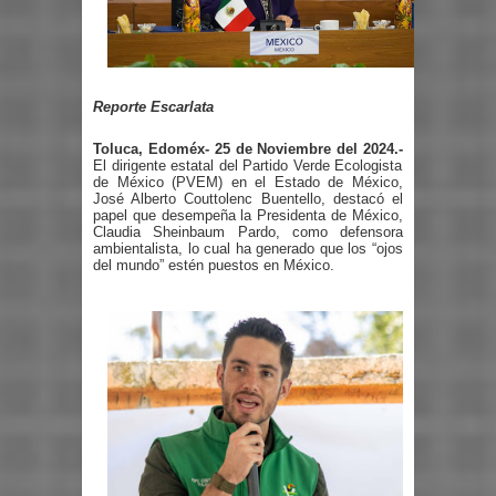
Reporte Escarlata
Toluca, Edoméx- 25 de Noviembre del 2024.-
El dirigente estatal del Partido Verde Ecologista
de México (PVEM) en el Estado de México,
José Alberto Couttolenc Buentello, destacó el
papel que desempeña la Presidenta de México,
Claudia Sheinbaum Pardo, como defensora
ambientalista, lo cual ha generado que los “ojos
del mundo” estén puestos en México.