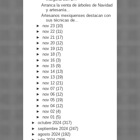
Arranca la venta de árboles de Navidad
y artesanía...
Artesanos mexiquenses destacan con
sus técnicas de...
►
nov 23
(10)
►
nov 22
(11)
►
nov 21
(17)
►
nov 20
(12)
►
nov 19
(12)
►
nov 18
(7)
►
nov 16
(3)
►
nov 15
(9)
►
nov 14
(13)
►
nov 13
(19)
►
nov 12
(21)
►
nov 07
(17)
►
nov 06
(12)
►
nov 05
(19)
►
nov 04
(12)
►
nov 02
(4)
►
nov 01
(5)
►
octubre 2024
(317)
►
septiembre 2024
(247)
►
agosto 2024
(192)
►
julio 2024
(268)