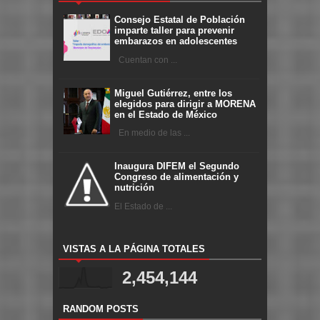
Consejo Estatal de Población
imparte taller para prevenir
embarazos en adolescentes
Cuentan con ...
Miguel Gutiérrez, entre los
elegidos para dirigir a MORENA
en el Estado de México
En medio de las ...
Inaugura DIFEM el Segundo
Congreso de alimentación y
nutrición
El Estado de ...
VISTAS A LA PÁGINA TOTALES
2,454,144
RANDOM POSTS