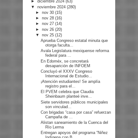
►
diciembre 2024
(63)
▼
noviembre 2024
(280)
►
nov 30
(15)
►
nov 28
(16)
►
nov 27
(14)
►
nov 26
(20)
▼
nov 25
(12)
Aprueba Congreso estatal minuta que
otorga faculta...
Avala Legislatura mexiquense reforma
federal para ...
En Edoméx, se concretará
desaparición de INFOEM
Concluyó el XXXV Congreso
Internacional de Estudio...
¡Atención estudiantes! Se amplía
registro para el...
El PVEM celebra que Claudia
Sheinbaum planteé inve...
Siete servidores públicos municipales
son vinculad...
Con brigadas “casa por casa” refuerzan
Campaña de ...
Alistan saneamiento de la Cuenca del
Río Lerma
Entregan apoyos del programa “Niñez
Indígena con B...