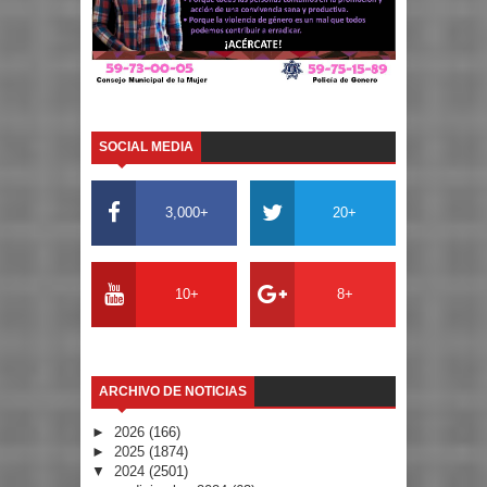
SOCIAL MEDIA
3,000+
20+
10+
8+
ARCHIVO DE NOTICIAS
►
2026
(166)
►
2025
(1874)
▼
2024
(2501)