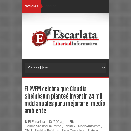
Noticias
Loading...
El PVEM celebra que Claudia
Sheinbaum planteé invertir 24 mil
mdd anuales para mejorar el medio
ambiente
El Escarlata
7:00 a.m.
Claudia Sheinbaum Pardo
,
Edoméx
,
Medio Ambiente
,
ONU
,
Partidos Políticos
,
Pepe Couttolenc
,
Política
,