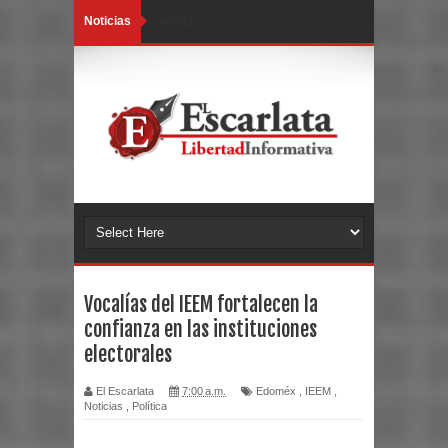
Noticias
Loading...
Vocalías del IEEM fortalecen la
confianza en las instituciones
electorales
El Escarlata
7:00 a.m.
Edoméx
,
IEEM
,
Noticias
,
Política