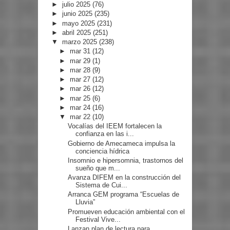
►
julio 2025
(76)
►
junio 2025
(235)
►
mayo 2025
(231)
►
abril 2025
(251)
▼
marzo 2025
(238)
►
mar 31
(12)
►
mar 29
(1)
►
mar 28
(9)
►
mar 27
(12)
►
mar 26
(12)
►
mar 25
(6)
►
mar 24
(16)
▼
mar 22
(10)
Vocalías del IEEM fortalecen la
confianza en las i...
Gobierno de Amecameca impulsa la
conciencia hídrica
Insomnio e hipersomnia, trastornos del
sueño que m...
Avanza DIFEM en la construcción del
Sistema de Cui...
Arranca GEM programa “Escuelas de
Lluvia”
Promueven educación ambiental con el
Festival Vive...
Lanzan plan de lectura para