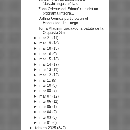
“deschilanguizar” la c...
Zona Oriente del Edoméx tendrá un
programa integra...
Delfina Gómez participa en el
Encendido del Fuego ...
Toma Vladimir Sagaydo la batuta de la
Orquesta Sin...
►
mar 21
(11)
►
mar 19
(14)
►
mar 18
(13)
►
mar 16
(9)
►
mar 15
(13)
►
mar 14
(17)
►
mar 13
(11)
►
mar 12
(12)
►
mar 11
(9)
►
mar 10
(9)
►
mar 08
(7)
►
mar 07
(12)
►
mar 06
(11)
►
mar 05
(1)
►
mar 04
(2)
►
mar 03
(3)
►
mar 01
(6)
►
febrero 2025
(342)