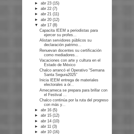
►
abr 23
(15)
►
abr 22
(7)
►
abr 21
(11)
►
abr 20
(12)
▼
abr 17
(8)
Capacita IEEM a periodistas para
ejercer su profes...
Alistan servidores públicos su
declaración patrimo...
Renuevan docentes su certificación
como mediadores...
Vacaciones con arte y cultura en el
Estado de México
Chalco arrancó el Operativo “Semana
Santa Segura2025”
Inicia IEEM entrega de materiales
electorales a ór...
Amecameca se prepara para brillar con
el Festival ...
Chalco continúa por la ruta del progreso
con más y...
►
abr 16
(5)
►
abr 15
(12)
►
abr 14
(10)
►
abr 11
(3)
►
abr 10
(16)