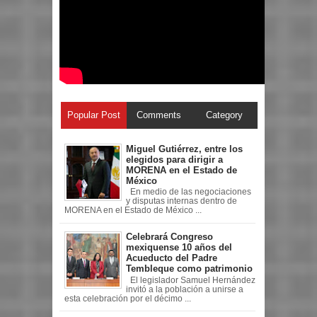
Popular Post
Comments
Category
Miguel Gutiérrez, entre los
elegidos para dirigir a
MORENA en el Estado de
México
En medio de las negociaciones
y disputas internas dentro de
MORENA en el Estado de México ...
Celebrará Congreso
mexiquense 10 años del
Acueducto del Padre
Tembleque como patrimonio
El legislador Samuel Hernández
invitó a la población a unirse a
esta celebración por el décimo ...