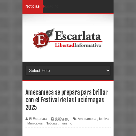
Noticias
Loading...
Amecameca se prepara para brillar
con el Festival de las Luciérnagas
2025
El Escarlata
9:00 a.m.
Amecameca
,
festival
,
Municipios
,
Noticias
,
Turismo