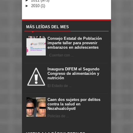
►
2011
(975)
►
2010
(1)
MÁS LEÍDAS DEL MES
Consejo Estatal de Población
imparte taller para prevenir
embarazos en adolescentes
Cuentan con ...
Inaugura DIFEM el Segundo
Congreso de alimentación y
nutrición
El Estado de ...
Caen dos sujetos por delitos
contra la salud en
Nezahualcóyotl
Policías de ...