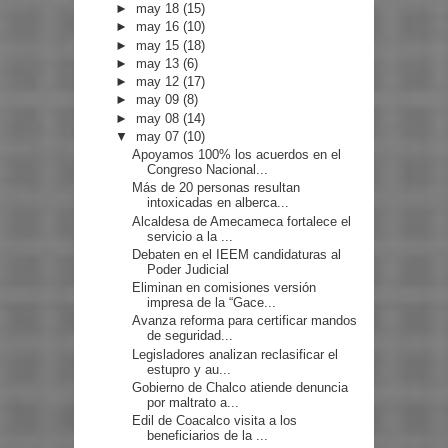
►
may 18
(15)
►
may 16
(10)
►
may 15
(18)
►
may 13
(6)
►
may 12
(17)
►
may 09
(8)
►
may 08
(14)
▼
may 07
(10)
Apoyamos 100% los acuerdos en el
Congreso Nacional...
Más de 20 personas resultan
intoxicadas en alberca...
Alcaldesa de Amecameca fortalece el
servicio a la ...
Debaten en el IEEM candidaturas al
Poder Judicial
Eliminan en comisiones versión
impresa de la “Gace...
Avanza reforma para certificar mandos
de seguridad...
Legisladores analizan reclasificar el
estupro y au...
Gobierno de Chalco atiende denuncia
por maltrato a...
Edil de Coacalco visita a los
beneficiarios de la ...