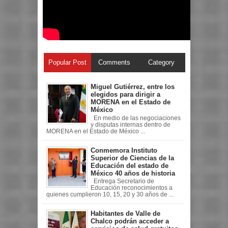
Popular Post
Comments
Category
Miguel Gutiérrez, entre los
elegidos para dirigir a
MORENA en el Estado de
México
En medio de las negociaciones
y disputas internas dentro de
MORENA en el Estado de México ...
Conmemora Instituto
Superior de Ciencias de la
Educación del estado de
México 40 años de historia
Entrega Secretario de
Educación reconocimientos a
quienes cumplieron 10, 15, 20 y 30 años de ...
Habitantes de Valle de
Chalco podrán acceder a