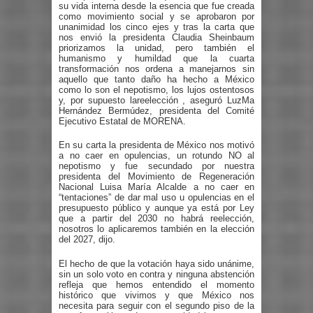
su vida interna desde la esencia que fue creada
como movimiento social y se aprobaron por
unanimidad los cinco ejes y tras la carta que
nos envió la presidenta Claudia Sheinbaum
priorizamos la unidad, pero también el
humanismo y humildad que la cuarta
transformación nos ordena a manejarnos sin
aquello que tanto daño ha hecho a México
como lo son el nepotismo, los lujos ostentosos
y, por supuesto lareelección , aseguró LuzMa
Hernández Bermúdez, presidenta del Comité
Ejecutivo Estatal de MORENA.
En su carta la presidenta de México nos motivó
a no caer en opulencias, un rotundo NO al
nepotismo y fue secundado por nuestra
presidenta del Movimiento de Regeneración
Nacional Luisa María Alcalde a no caer en
“tentaciones” de dar mal uso u opulencias en el
presupuesto público y aunque ya está por Ley
que a partir del 2030 no habrá reelección,
nosotros lo aplicaremos también en la elección
del 2027, dijo.
El hecho de que la votación haya sido unánime,
sin un solo voto en contra y ninguna abstención
refleja que hemos entendido el momento
histórico que vivimos y que México nos
necesita para seguir con el segundo piso de la