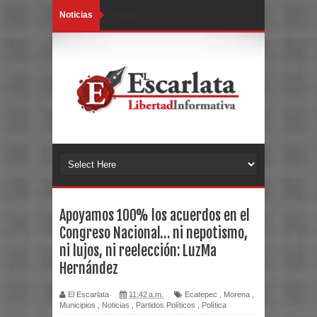
Noticias
Loading...
Apoyamos 100% los acuerdos en el
Congreso Nacional… ni nepotismo,
ni lujos, ni reelección: LuzMa
Hernández
El Escarlata
11:42 a.m.
Ecatepec
,
Morena
,
Municipios
,
Noticias
,
Partidos Políticos
,
Política