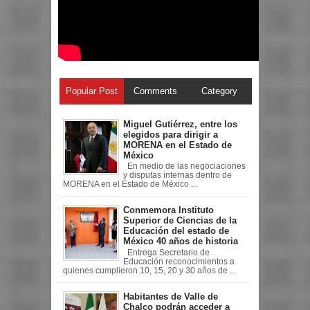
Popular Post
Comments
Category
Miguel Gutiérrez, entre los
elegidos para dirigir a
MORENA en el Estado de
México
En medio de las negociaciones
y disputas internas dentro de
MORENA en el Estado de México ...
Conmemora Instituto
Superior de Ciencias de la
Educación del estado de
México 40 años de historia
Entrega Secretario de
Educación reconocimientos a
quienes cumplieron 10, 15, 20 y 30 años de ...
Habitantes de Valle de
Chalco podrán acceder a