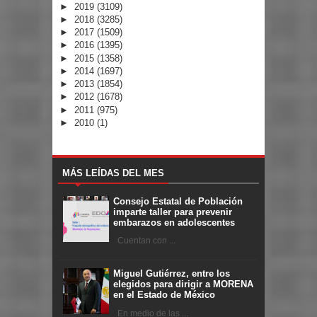
►
2019
(3109)
►
2018
(3285)
►
2017
(1509)
►
2016
(1395)
►
2015
(1358)
►
2014
(1697)
►
2013
(1854)
►
2012
(1678)
►
2011
(975)
►
2010
(1)
MÁS LEÍDAS DEL MES
Consejo Estatal de Población
imparte taller para prevenir
embarazos en adolescentes
Cuentan con ...
Miguel Gutiérrez, entre los
elegidos para dirigir a MORENA
en el Estado de México
En medio de las ...