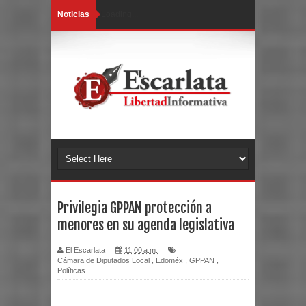
Noticias
Loading...
Privilegia GPPAN protección a
menores en su agenda legislativa
El Escarlata
11:00 a.m.
Cámara de Diputados Local
,
Edoméx
,
GPPAN
,
Políticas