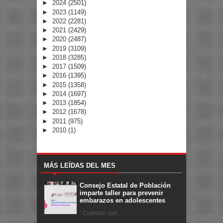
►
2024
(2501)
►
2023
(1149)
►
2022
(2281)
►
2021
(2429)
►
2020
(2487)
►
2019
(3109)
►
2018
(3285)
►
2017
(1509)
►
2016
(1395)
►
2015
(1358)
►
2014
(1697)
►
2013
(1854)
►
2012
(1678)
►
2011
(975)
►
2010
(1)
MÁS LEÍDAS DEL MES
Consejo Estatal de Población
imparte taller para prevenir
embarazos en adolescentes
Cuentan con ...