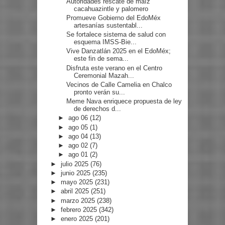
Autoridades rescate de maíz
cacahuazintle y palomero
Promueve Gobierno del EdoMéx
artesanías sustentabl...
Se fortalece sistema de salud con
esquema IMSS-Bie...
Vive Danzatlán 2025 en el EdoMéx;
este fin de sema...
Disfruta este verano en el Centro
Ceremonial Mazah...
Vecinos de Calle Camelia en Chalco
pronto verán su...
Meme Nava enriquece propuesta de ley
de derechos d...
►
ago 06
(12)
►
ago 05
(1)
►
ago 04
(13)
►
ago 02
(7)
►
ago 01
(2)
►
julio 2025
(76)
►
junio 2025
(235)
►
mayo 2025
(231)
►
abril 2025
(251)
►
marzo 2025
(238)
►
febrero 2025
(342)
►
enero 2025
(201)