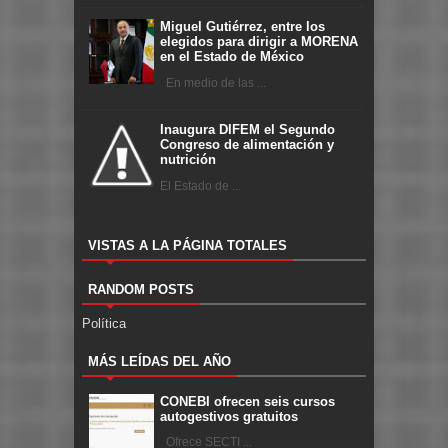
Miguel Gutiérrez, entre los
elegidos para dirigir a MORENA
en el Estado de México
En medio de las ...
Inaugura DIFEM el Segundo
Congreso de alimentación y
nutrición
El Estado de ...
VISTAS A LA PÁGINA TOTALES
RANDOM POSTS
Política
MÁS LEÍDAS DEL AÑO
CONEBI ofrecen seis cursos
autogestivos gratuitos
Ofrece SECTI ...