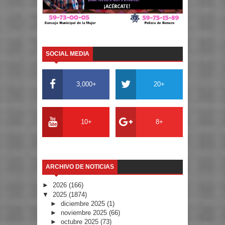
SOCIAL MEDIA
3,000+
20+
10+
8+
ARCHIVO DE NOTICIAS
►
2026
(166)
▼
2025
(1874)
►
diciembre 2025
(1)
►
noviembre 2025
(66)
►
octubre 2025
(73)