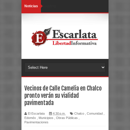
Noticias
Loading...
Vecinos de Calle Camelia en Chalco
pronto verán su vialidad
pavimentada
El Escarlata
4:30 p.m.
Chalco
,
Comunidad
,
Edoméx
,
Municipios
,
Obras Públicas
,
Pavimentaciones