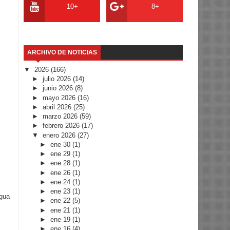
10+
8+
ARCHIVO DE NOTICIAS
▼
2026
(166)
►
julio 2026
(14)
►
junio 2026
(8)
►
mayo 2026
(16)
►
abril 2026
(25)
►
marzo 2026
(59)
►
febrero 2026
(17)
▼
enero 2026
(27)
►
ene 30
(1)
►
ene 29
(1)
►
ene 28
(1)
►
ene 26
(1)
►
ene 24
(1)
►
ene 23
(1)
igua
►
ene 22
(5)
►
ene 21
(1)
►
ene 19
(1)
►
ene 16
(4)