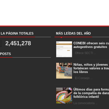
A LA PÁGINA TOTALES
MÁS LEÍDAS DEL AÑO
2,451,278
CONEBI ofrecen seis c
autogestivos gratuitos
Ofrece SECTI ...
 POSTS
Niñas, niños y jóvenes
fortalecen valores a tra
los libros
El Consejo ...
Últimos días para forma
de la compañía de dan
folklórica infantil
La convocatoria ...