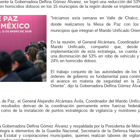
ente la Gobernadora Delfina Gómez Álvarez, se logró una reducción del 53
en homicidios dolosos en los 15 municipios de la región donde se implementa
“Iniciamos esta semana en Valle de Chalco,
donde realizamos la Mesa de Paz con los
municipios que integran el Mando Unificado Orien
En la reunión, el General Alcántara, Coordinador
Mando Unificado, compartió que, desde
implementación de esta estrategia, se cuenta 
una disminución del 53% en robo de vehículo y
24% en homicidio doloso.
El trabajo conjunto de las autoridades de los 
órdenes de gobierno es fundamental para conti
el avance en materia de seguridad en la Z
Oriente”, dijo la Gobernadora Delfina Gómez Álv
 de Paz, el General Alejandro Alcántara Ávila, Coordinador del Mando Unifi
 resultados derivan de la coordinación permanente entre fuerzas federal
 como de la instalación de puntos estratégicos de vigilancia y monitoreo 
.
la Gobernadora Delfina Gómez Álvarez y respaldada por la Presidenta de Méx
tegra a elementos de la Guardia Nacional, Secretaría de la Defensa Nacio
a Estatal y corporaciones municipales, quienes realizan labores de vigila