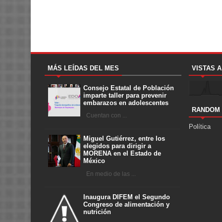
MÁS LEÍDAS DEL MES
VISTAS 
Consejo Estatal de Población
imparte taller para prevenir
embarazos en adolescentes
RANDOM
Cuentan con ...
Política
Miguel Gutiérrez, entre los
elegidos para dirigir a
MORENA en el Estado de
México
En medio de las ...
Inaugura DIFEM el Segundo
Congreso de alimentación y
nutrición