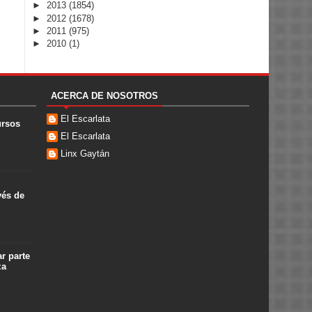
►
2013
(1854)
►
2012
(1678)
►
2011
(975)
►
2010
(1)
ACERCA DE NOSOTROS
El Escarlata
ursos
El Escarlata
Linx Gaytán
vés de
r parte
za