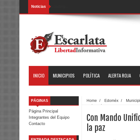
Noticias
Loading...
INICIO
MUNICIPIOS
POLÍTICA
ALERTA ROJA
PÁGINAS
Home
/
Edoméx
/
Municip
construye la paz
Página Principal
Con Mando Unifi
Integrantes del Equipo
Contacto
la paz
ENTRADA DESTACADA