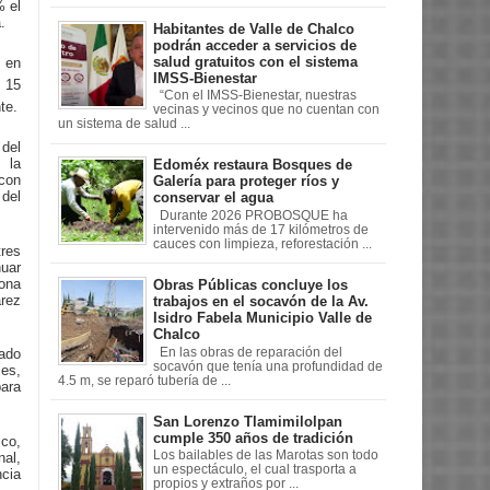
% el
.
Habitantes de Valle de Chalco
podrán acceder a servicios de
salud gratuitos con el sistema
 en
IMSS-Bienestar
 15
“Con el IMSS-Bienestar, nuestras
te.
vecinas y vecinos que no cuentan con
un sistema de salud ...
 del
 la
Edoméx restaura Bosques de
con
Galería para proteger ríos y
 del
conservar el agua
Durante 2026 PROBOSQUE ha
intervenido más de 17 kilómetros de
cauces con limpieza, reforestación ...
tres
nuar
ona
Obras Públicas concluye los
arez
trabajos en el socavón de la Av.
Isidro Fabela Municipio Valle de
Chalco
En las obras de reparación del
cado
socavón que tenía una profundidad de
es,
4.5 m, se reparó tubería de ...
para
San Lorenzo Tlamimilolpan
cumple 350 años de tradición
ico,
Los bailables de las Marotas son todo
nal,
un espectáculo, el cual trasporta a
ncia
propios y extraños por ...