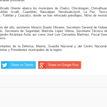
radas prioritarias.
ficado Oriente abarca los municipios de Chalco, Chicoloapan, Chimalhua
utitlán Izcalli, Cuautitlán, Naucalpan, Nezahualcóyotl, La Paz, Texco
, Tultitlán y Coacalco, donde se han reforzado patrullajes, filtros de revisi
 del año, asistieron Horacio Duarte Olivares, Secretario General de Gobie
lo, Secretario de Seguridad; Maricela López Urbina, Secretaria Técnica d
jandro Alcántara Ávila; así como José Luis Cervantes Martínez, Fiscal Gen
xico.
sentantes de la Defensa, Marina, Guardia Nacional y del Centro Nacional
entas y Presidentes municipales de la región
.
Share on Twitter
Share on Google Plus