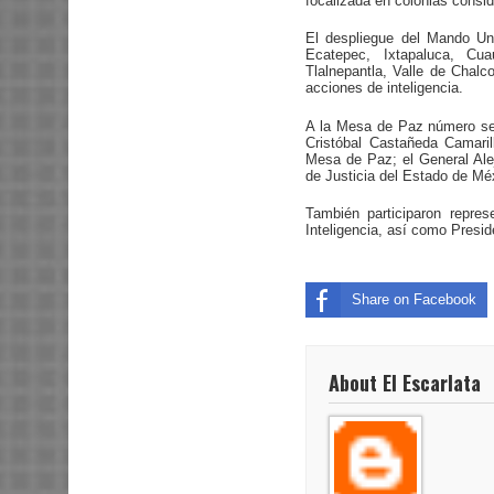
focalizada en colonias conside
El despliegue del Mando Uni
Ecatepec, Ixtapaluca, Cua
Tlalnepantla, Valle de Chalco
acciones de inteligencia.
A la Mesa de Paz número seis
Cristóbal Castañeda Camaril
Mesa de Paz; el General Ale
de Justicia del Estado de Mé
También participaron repre
Inteligencia, así como Presid
Share on Facebook
About El Escarlata