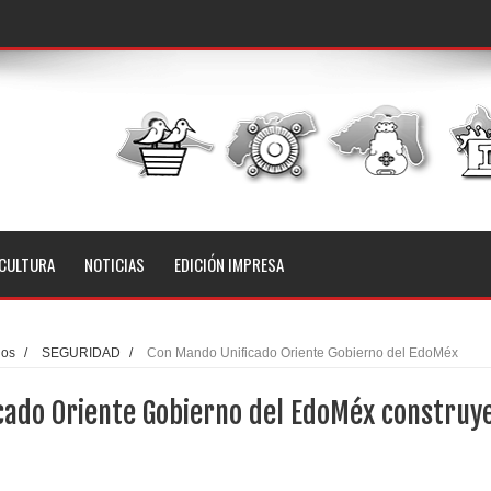
CULTURA
NOTICIAS
EDICIÓN IMPRESA
ios
/
SEGURIDAD
/
Con Mando Unificado Oriente Gobierno del EdoMéx
cado Oriente Gobierno del EdoMéx construy