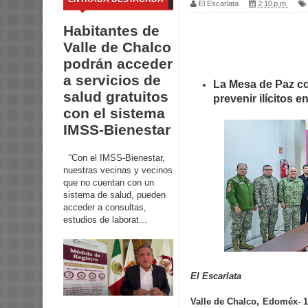
El Escarlata
2:10 p.m.
Habitantes de
Valle de Chalco
podrán acceder
a servicios de
La Mesa de Paz co
salud gratuitos
prevenir ilícitos 
con el sistema
IMSS-Bienestar
“Con el IMSS-Bienestar,
nuestras vecinas y vecinos
que no cuentan con un
sistema de salud, pueden
acceder a consultas,
estudios de laborat...
El Escarlata
Valle de Chalco, Edoméx- 1