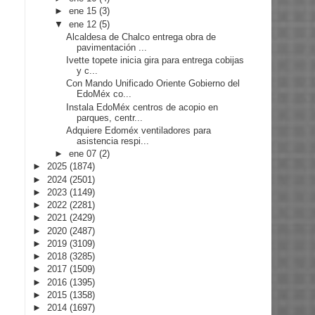
►
ene 15
(3)
▼
ene 12
(5)
Alcaldesa de Chalco entrega obra de
pavimentación ...
Ivette topete inicia gira para entrega cobijas
y c...
Con Mando Unificado Oriente Gobierno del
EdoMéx co...
Instala EdoMéx centros de acopio en
parques, centr...
Adquiere Edoméx ventiladores para
asistencia respi...
►
ene 07
(2)
►
2025
(1874)
►
2024
(2501)
►
2023
(1149)
►
2022
(2281)
►
2021
(2429)
►
2020
(2487)
►
2019
(3109)
►
2018
(3285)
►
2017
(1509)
►
2016
(1395)
►
2015
(1358)
►
2014
(1697)