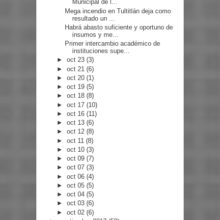
Municipal de l...
Mega incendio en Tultitlán deja como
resultado un ...
Habrá abasto suficiente y oportuno de
insumos y me...
Primer intercambio académico de
instituciones supe...
►
oct 23
(3)
►
oct 21
(6)
►
oct 20
(1)
►
oct 19
(5)
►
oct 18
(8)
►
oct 17
(10)
►
oct 16
(11)
►
oct 13
(6)
►
oct 12
(8)
►
oct 11
(8)
►
oct 10
(3)
►
oct 09
(7)
►
oct 07
(3)
►
oct 06
(4)
►
oct 05
(5)
►
oct 04
(5)
►
oct 03
(6)
►
oct 02
(6)