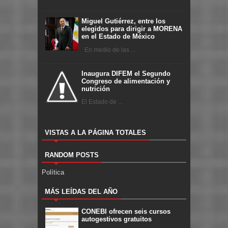
Miguel Gutiérrez, entre los
elegidos para dirigir a MORENA
en el Estado de México
En medio de las ...
Inaugura DIFEM el Segundo
Congreso de alimentación y
nutrición
El Estado de ...
VISTAS A LA PÁGINA TOTALES
RANDOM POSTS
Política
MÁS LEÍDAS DEL AÑO
CONEBI ofrecen seis cursos
autogestivos gratuitos