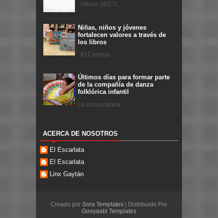
Ofrece SECTI ...
Niñas, niños y jóvenes
fortalecen valores a través de
los libros
El Consejo ...
Últimos días para formar parte
de la compañía de danza
folklórica infantil
La convocatoria ...
ACERCA DE NOSOTROS
El Escarlata
El Escarlata
Linx Gaytán
Creado por
Sora Templates
| Distribuido Por
Gooyaabi Templates