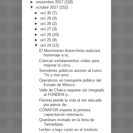
►
noviembre 2017
(118)
▼
octubre 2017
(152)
►
oct 30
(7)
►
oct 29
(4)
►
oct 28
(2)
►
oct 27
(3)
►
oct 26
(10)
►
oct 25
(9)
▼
oct 24
(12)
El Movimiento Antorchista realizará
homenaje a la...
Colocan señalamientos viales para
mejorar la circu...
Servidores públicos asisten al curso
“Yo y mis emo...
Operativos en transporte público del
Estado de México
Valle de Chalco requiere ser integrado
al FONDEM p...
Fémina pierde la vida al ser atacada
por perros de...
CONAFOR imparte la primera
capacitación internacio...
Querétaro invitado en la feria de
Tamaulipas
Lentes a bajo costo en el Instituto