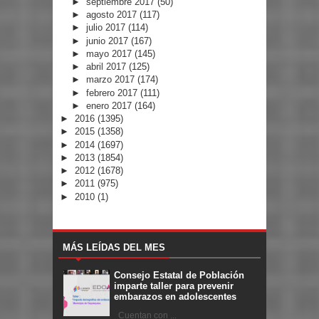
►
septiembre 2017
(50)
►
agosto 2017
(117)
►
julio 2017
(114)
►
junio 2017
(167)
►
mayo 2017
(145)
►
abril 2017
(125)
►
marzo 2017
(174)
►
febrero 2017
(111)
►
enero 2017
(164)
►
2016
(1395)
►
2015
(1358)
►
2014
(1697)
►
2013
(1854)
►
2012
(1678)
►
2011
(975)
►
2010
(1)
MÁS LEÍDAS DEL MES
Consejo Estatal de Población
imparte taller para prevenir
embarazos en adolescentes
Cuentan con ...