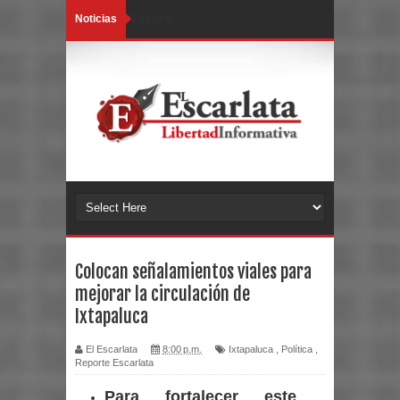
Noticias
Loading...
Colocan señalamientos viales para
mejorar la circulación de
Ixtapaluca
El Escarlata
8:00 p.m.
Ixtapaluca
,
Política
,
Reporte Escarlata
Para fortalecer este