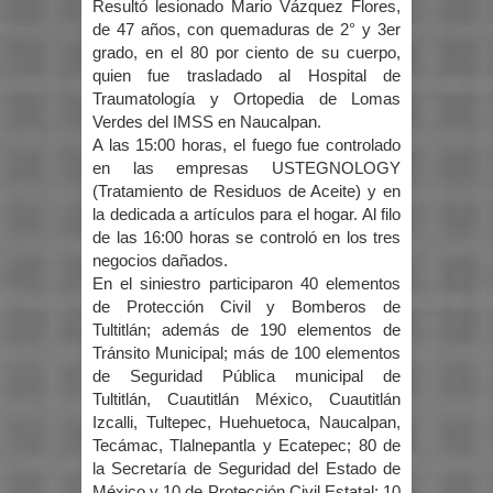
Resultó lesionado Mario Vázquez Flores,
de 47 años, con quemaduras de 2° y 3er
grado, en el 80 por ciento de su cuerpo,
quien fue trasladado al Hospital de
Traumatología y Ortopedia de Lomas
Verdes del IMSS en Naucalpan.
A las 15:00 horas, el fuego fue controlado
en las empresas USTEGNOLOGY
(Tratamiento de Residuos de Aceite) y en
la dedicada a artículos para el hogar. Al filo
de las 16:00 horas se controló en los tres
negocios dañados.
En el siniestro participaron 40 elementos
de Protección Civil y Bomberos de
Tultitlán; además de 190 elementos de
Tránsito Municipal; más de 100 elementos
de Seguridad Pública municipal de
Tultitlán, Cuautitlán México, Cuautitlán
Izcalli, Tultepec, Huehuetoca, Naucalpan,
Tecámac, Tlalnepantla y Ecatepec; 80 de
la Secretaría de Seguridad del Estado de
México y 10 de Protección Civil Estatal; 10