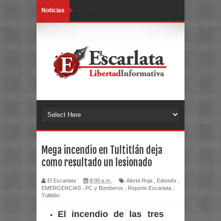
Noticias
Loading...
Mega incendio en Tultitlán deja
como resultado un lesionado
El Escarlata
8:00 a.m.
Alerta Roja
,
Edoméx
,
EMERGENCIAS
,
PC y Bomberos
,
Reporte Escarlata
,
Tultitlán
El incendio de las tres