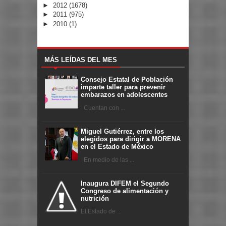
►
2012
(1678)
►
2011
(975)
►
2010
(1)
MÁS LEÍDAS DEL MES
Consejo Estatal de Población
imparte taller para prevenir
embarazos en adolescentes
Cuentan con ...
Miguel Gutiérrez, entre los
elegidos para dirigir a MORENA
en el Estado de México
En medio de las ...
Inaugura DIFEM el Segundo
Congreso de alimentación y
nutrición
El Estado de ...