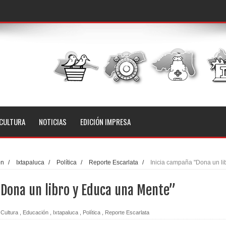
CULTURA
NOTICIAS
EDICIÓN IMPRESA
ón
/
Ixtapaluca
/
Política
/
Reporte Escarlata
/
Inicia campaña "Dona un li
"Dona un libro y Educa una Mente”
Cultura
,
Educación
,
Ixtapaluca
,
Política
,
Reporte Escarlata