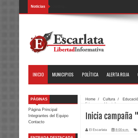
Noticias
Loading...
INICIO
MUNICIPIOS
POLÍTICA
ALERTA ROJA
PÁGINAS
Home
/
Cultura
/
Educaci
y Educa una Mente”
Página Principal
Inicia campaña 
Integrantes del Equipo
Contacto
El Escarlata
8:00 p.m.
ENTRADA DESTACADA