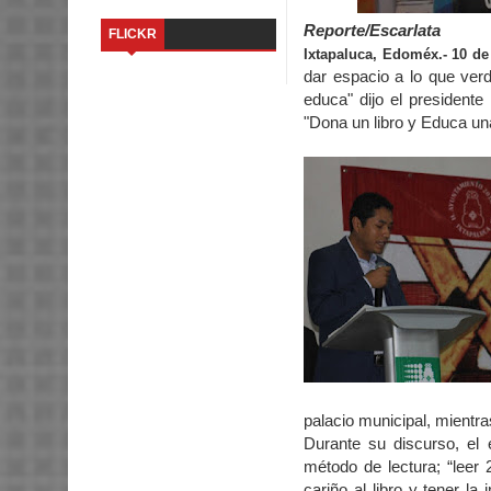
Reporte/Escarlata
FLICKR
Ixtapaluca, Edoméx.- 10 de
dar espacio a lo que ve
educa" dijo el president
"Dona un libro y Educa un
palacio municipal, mientr
Durante su discurso, el 
método de lectura; “leer 
cariño al libro y tener la