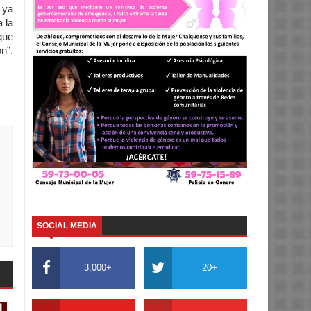
 ya
 la
que
n”.
SOCIAL MEDIA
3,000+
20+