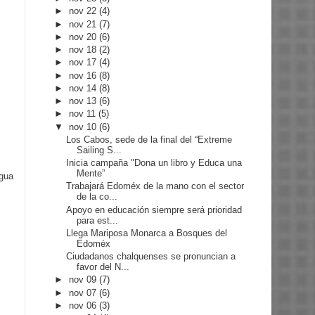
►
nov 22
(4)
►
nov 21
(7)
►
nov 20
(6)
►
nov 18
(2)
►
nov 17
(4)
►
nov 16
(8)
►
nov 14
(8)
►
nov 13
(6)
►
nov 11
(5)
▼
nov 10
(6)
Los Cabos, sede de la final del “Extreme
Sailing S...
Inicia campaña "Dona un libro y Educa una
Mente”
igua
Trabajará Edoméx de la mano con el sector
de la co...
Apoyo en educación siempre será prioridad
para est...
Llega Mariposa Monarca a Bosques del
Edoméx
Ciudadanos chalquenses se pronuncian a
favor del N...
►
nov 09
(7)
►
nov 07
(6)
►
nov 06
(3)