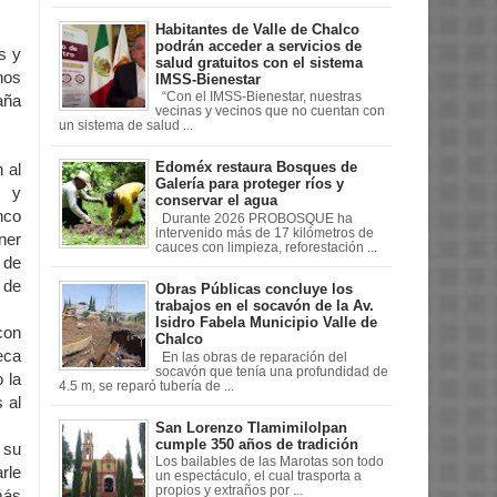
Habitantes de Valle de Chalco
podrán acceder a servicios de
s y
salud gratuitos con el sistema
nos
IMSS-Bienestar
“Con el IMSS-Bienestar, nuestras
aña
vecinas y vecinos que no cuentan con
un sistema de salud ...
Edoméx restaura Bosques de
 al
Galería para proteger ríos y
s y
conservar el agua
nco
Durante 2026 PROBOSQUE ha
intervenido más de 17 kilómetros de
ner
cauces con limpieza, reforestación ...
 de
 de
Obras Públicas concluye los
trabajos en el socavón de la Av.
Isidro Fabela Municipio Valle de
con
Chalco
eca
En las obras de reparación del
socavón que tenía una profundidad de
 la
4.5 m, se reparó tubería de ...
 al
San Lorenzo Tlamimilolpan
cumple 350 años de tradición
 su
Los bailables de las Marotas son todo
rle
un espectáculo, el cual trasporta a
propios y extraños por ...
más