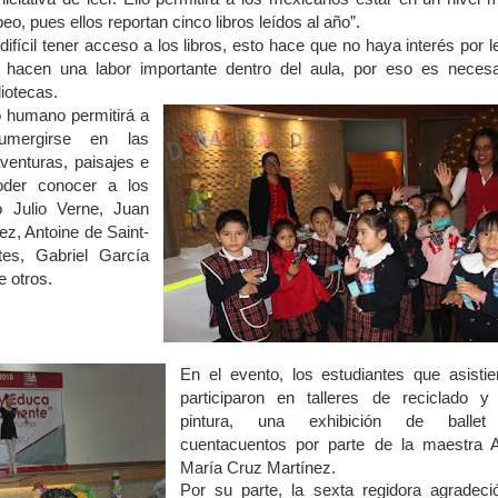
eo, pues ellos reportan cinco libros leídos al año”.
ifícil tener acceso a los libros, esto hace que no haya interés por le
 hacen una labor importante dentro del aula, por eso es necesa
liotecas.
o humano permitirá a
sumergirse en las
aventuras, paisajes e
oder conocer a los
o Julio Verne, Juan
ez, Antoine de Saint-
tes, Gabriel García
e otros.
En el evento, los estudiantes que asistie
participaron en talleres de reciclado y
pintura, una exhibición de balle
cuentacuentos por parte de la maestra 
María Cruz Martínez.
Por su parte, la sexta regidora agradeci