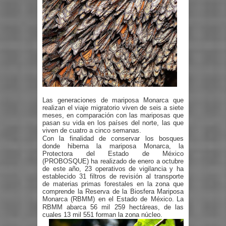
Las generaciones de mariposa Monarca que
realizan el viaje migratorio viven de seis a siete
meses, en comparación con las mariposas que
pasan su vida en los países del norte, las que
viven de cuatro a cinco semanas.
Con la finalidad de conservar los bosques
donde hiberna la mariposa Monarca, la
Protectora del Estado de México
(PROBOSQUE) ha realizado de enero a octubre
de este año, 23 operativos de vigilancia y ha
establecido 31 filtros de revisión al transporte
de materias primas forestales en la zona que
comprende la Reserva de la Biosfera Mariposa
Monarca (RBMM) en el Estado de México.
La
RBMM abarca 56 mil 259 hectáreas, de las
cuales 13 mil 551 forman la zona núcleo.