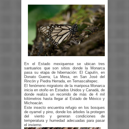
En el Estado mexiquense se ubican tres
santuarios que son sitios donde la Monarca
pasa su etapa de hibernación: El Capulín, en
Donato Guerra; La Mesa, en San José del
Rincón y Piedra Herrada, en Temascaltepec.
El fenómeno migratorio de la mariposa Monarca
inicia en otoño en Estados Unidos y Canadá, de
donde realiza un recorrido de más de 4 mil
kilómetros hasta llegar al Estado de México y
Michoacán.
Este insecto encuentra refugio en los bosques
de oyamel y pino, donde los árboles la protegen
del viento y generan condiciones de
temperatura y humedad adecuadas para pasar
el invierno.