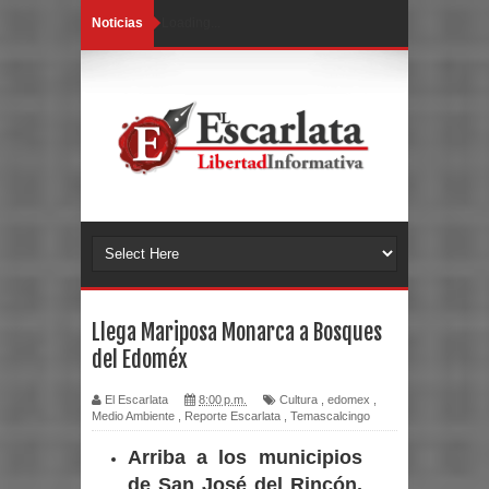
Noticias
Loading...
Llega Mariposa Monarca a Bosques
del Edoméx
El Escarlata
8:00 p.m.
Cultura
,
edomex
,
Medio Ambiente
,
Reporte Escarlata
,
Temascalcingo
Arriba a los municipios
de San José del Rincón,