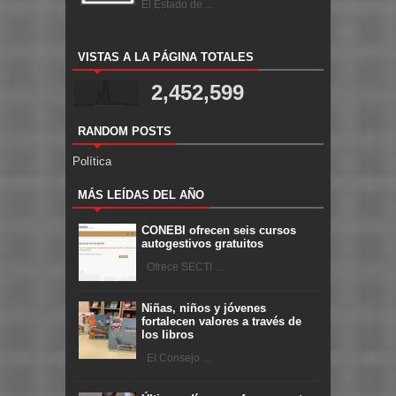
El Estado de ...
VISTAS A LA PÁGINA TOTALES
2,452,599
RANDOM POSTS
Política
MÁS LEÍDAS DEL AÑO
CONEBI ofrecen seis cursos
autogestivos gratuitos
Ofrece SECTI ...
Niñas, niños y jóvenes
fortalecen valores a través de
los libros
El Consejo ...