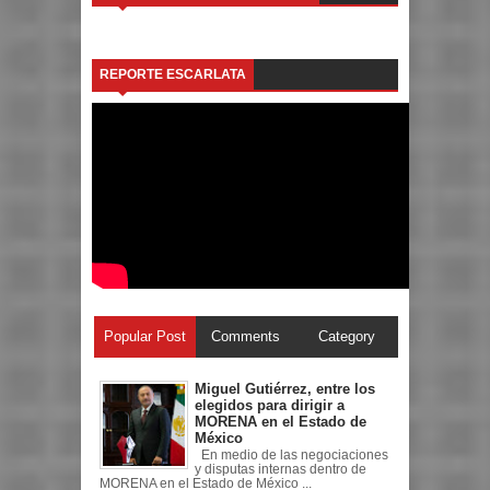
REPORTE ESCARLATA
Popular Post
Comments
Category
Miguel Gutiérrez, entre los
elegidos para dirigir a
MORENA en el Estado de
México
En medio de las negociaciones
y disputas internas dentro de
MORENA en el Estado de México ...