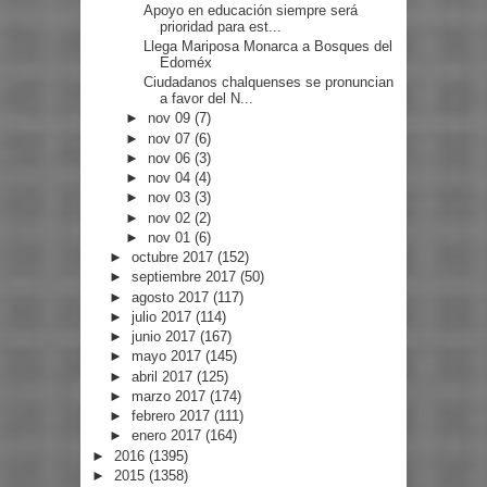
Apoyo en educación siempre será
prioridad para est...
Llega Mariposa Monarca a Bosques del
Edoméx
Ciudadanos chalquenses se pronuncian
a favor del N...
►
nov 09
(7)
►
nov 07
(6)
►
nov 06
(3)
►
nov 04
(4)
►
nov 03
(3)
►
nov 02
(2)
►
nov 01
(6)
►
octubre 2017
(152)
►
septiembre 2017
(50)
►
agosto 2017
(117)
►
julio 2017
(114)
►
junio 2017
(167)
►
mayo 2017
(145)
►
abril 2017
(125)
►
marzo 2017
(174)
►
febrero 2017
(111)
►
enero 2017
(164)
►
2016
(1395)
►
2015
(1358)