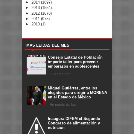
►
2014
(1697)
►
2013
(1854)
►
2012
(1678)
►
2011
(975)
►
2010
(1)
MÁS LEÍDAS DEL MES
Consejo Estatal de Población
imparte taller para prevenir
embarazos en adolescentes
Cuentan con ...
Miguel Gutiérrez, entre los
elegidos para dirigir a MORENA
en el Estado de México
En medio de las ...
Inaugura DIFEM el Segundo
Congreso de alimentación y
nutrición