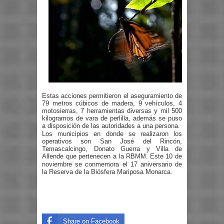
Estas acciones permitieron el aseguramiento de
79 metros cúbicos de madera, 9 vehículos, 4
motosierras, 7 herramientas diversas y mil 500
kilogramos de vara de perlilla, además se puso
a disposición de las autoridades a una persona.
Los municipios en donde se realizaron los
operativos son San José del Rincón,
Temascalcingo, Donato Guerra y Villa de
Allende que pertenecen a la RBMM.
Este 10 de
noviembre se conmemora el 17 aniversario de
la Reserva de la Biósfera Mariposa Monarca.
Share on Facebook