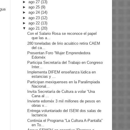
►
ago 27
(13)
►
ago 25
(9)
igua
►
ago 24
(14)
►
ago 23
(12)
►
ago 22
(13)
▼
ago 21
(20)
Con el Salario Rosa se reconoce el papel
que las a...
280 toneladas de lirio acuático retira CAEM
del ca...
Presentan Foro “Mujer Emprendedora
Edoméx
Participa Secretaría del Trabajo en Congreso
Inter...
Implementa DIFEM enseñanza lúdica en
estancias y ...
Participan mexiquenses en la Paralimpiada
Nacional...
Invita Secretaría de Cultura a volar “Una
Cana al ...
Invierte edoméx 3 mil millones de pesos en
obras v...
Entrega voluntariado del ISEM dos salas de
lactancia
Continúa el Programa “La Cultura A-Pantalla”
en To...