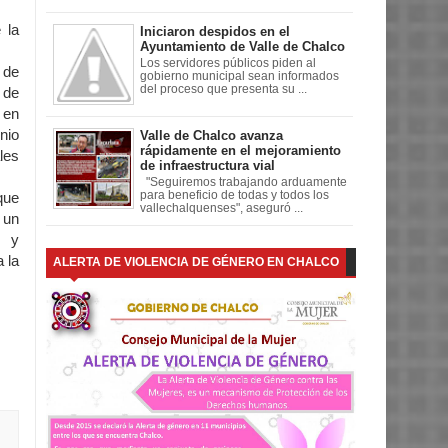
 la
Iniciaron despidos en el
Ayuntamiento de Valle de Chalco
Los servidores públicos piden al
 de
gobierno municipal sean informados
del proceso que presenta su ...
 de
 en
nio
Valle de Chalco avanza
rápidamente en el mejoramiento
les
de infraestructura vial
"Seguiremos trabajando arduamente
para beneficio de todas y todos los
que
vallechalquenses", aseguró ...
 un
s y
 la
ALERTA DE VIOLENCIA DE GÉNERO EN CHALCO