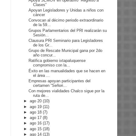
Apoya SEMOV en operativo “Regreso a
Clases”
Apoyan Legisladores y Unidas a niños con
cáncer
Convocan al décimo periodo extraordinario
de la 59...
Grupos Parlamentarios del PRI realizarán su
Sesión...
Clausura PRI Seminario para Legisladores
de los Gr...
Grupo de Rescate Municipal gana por 2do
año concur...
Ratifica gobierno ixtapaluquense
compromiso con la...
Éxito en las manualidades que se hacen en
el área ...
Empresas apoyan participantes del
certamen “Señori...
Con mejores vialidades Chalco sigue por la
ruta de...
►
ago 20
(10)
►
ago 19
(11)
►
ago 18
(7)
►
ago 17
(8)
►
ago 16
(17)
►
ago 15
(18)
►
ago 14
(13)