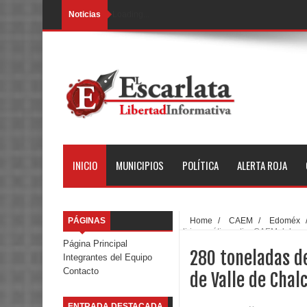
Noticias
Loading...
INICIO
MUNICIPIOS
POLÍTICA
ALERTA ROJA
PÁGINAS
Home
/
CAEM
/
Edoméx
lirio acuático retira CAEM del ca
Página Principal
280 toneladas de
Integrantes del Equipo
Contacto
de Valle de Chal
ENTRADA DESTACADA