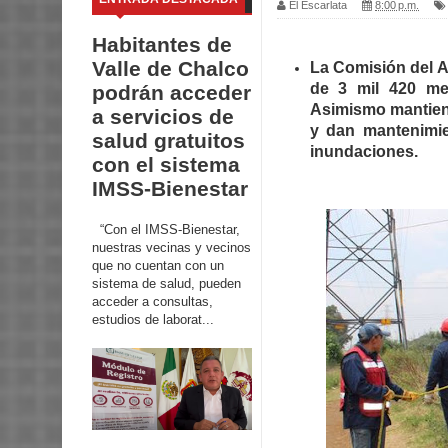
El Escarlata
8:00 p.m.
Habitantes de
Valle de Chalco
La Comisión del A
de 3 mil 420 met
podrán acceder
Asimismo mantien
a servicios de
y dan mantenimie
salud gratuitos
inundaciones.
con el sistema
IMSS-Bienestar
“Con el IMSS-Bienestar,
nuestras vecinas y vecinos
que no cuentan con un
sistema de salud, pueden
acceder a consultas,
estudios de laborat...