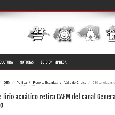
CULTURA
NOTICIAS
EDICIÓN IMPRESA
/
GEM
/
Política
/
Reporte Escarlata
/
Valle de Chalco
/
280 toneladas 
nal General de Valle de Chalco
 lirio acuático retira CAEM del canal Genera
co