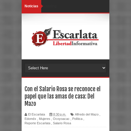
Noticias
Loading...
Con el Salario Rosa se reconoce el
papel que las amas de casa: Del
Mazo
El Escarlata
8:30 p.m.
Alfredo del Mazo
,
Edoméx
,
Mujeres
,
Ocoyoacac
,
Política
,
Reporte Escarlata
,
Salario Rosa