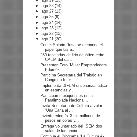
►
ago 29
(13)
►
ago 28
(14)
►
ago 27
(13)
►
ago 25
(9)
►
ago 24
(14)
►
ago 23
(12)
►
ago 22
(13)
▼
ago 21
(20)
Con el Salario Rosa se reconoce el
papel que las a...
280 toneladas de lirio acuático retira
CAEM del ca...
Presentan Foro “Mujer Emprendedora
Edoméx
Participa Secretaría del Trabajo en
Congreso Inter...
Implementa DIFEM enseñanza lúdica
en estancias y ...
Participan mexiquenses en la
Paralimpiada Nacional...
Invita Secretaría de Cultura a volar
“Una Cana al ...
Invierte edoméx 3 mil millones de
pesos en obras v...
Entrega voluntariado del ISEM dos
salas de lactancia
Continúa el Programa “La Cultura A-