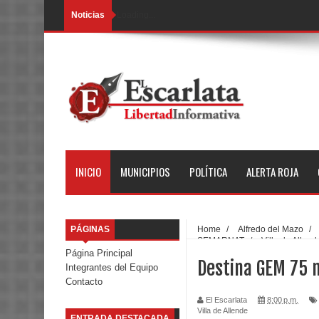
Noticias
Loading...
INICIO
MUNICIPIOS
POLÍTICA
ALERTA ROJA
PÁGINAS
Home
/
Alfredo del Mazo
/
SEMARNAT
/
Villa de Allend
Página Principal
Destina GEM 75 
Integrantes del Equipo
Contacto
El Escarlata
8:00 p.m.
Villa de Allende
ENTRADA DESTACADA