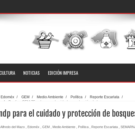
CULTURA
NOTICIAS
EDICIÓN IMPRESA
Edoméx
/
GEM
/
Medio Ambiente
/
Política
/
Reporte Escarlata
/
e
/
Destina GEM 75 mdp para el cuidado y protección de bosques
mdp para el cuidado y protección de bosque
Alfredo del Mazo
,
Edoméx
,
GEM
,
Medio Ambiente
,
Política
,
Reporte Escarlata
,
SEMARN