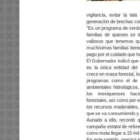
vigilancia, evitar la tal
generación de brechas cor
“Es un programa de verda
familias de quienes se 
valiosos que tenemos q
muchísimas familias tienen 
pago por el cuidado que h
El Gobernador indicó que
es la única entidad de
crece en masa forestal, lo
programas como el de 
ambientales hidrológicos
los mexiquenses hac
forestales, así como por 
los recursos maderables, 
que se va consumiendo y 
Aunado a ello, recordó qu
campaña estatal de refores
como meta llegar a 15 mil 
En este sentido, precisó 