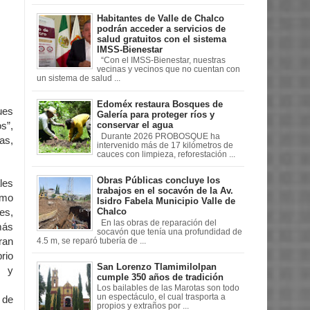
Habitantes de Valle de Chalco
podrán acceder a servicios de
salud gratuitos con el sistema
IMSS-Bienestar
“Con el IMSS-Bienestar, nuestras
vecinas y vecinos que no cuentan con
un sistema de salud ...
Edoméx restaura Bosques de
ues
Galería para proteger ríos y
conservar el agua
s”,
Durante 2026 PROBOSQUE ha
as,
intervenido más de 17 kilómetros de
cauces con limpieza, reforestación ...
Obras Públicas concluye los
les
trabajos en el socavón de la Av.
omo
Isidro Fabela Municipio Valle de
Chalco
es,
En las obras de reparación del
más
socavón que tenía una profundidad de
ran
4.5 m, se reparó tubería de ...
rio
San Lorenzo Tlamimilolpan
o y
cumple 350 años de tradición
Los bailables de las Marotas son todo
un espectáculo, el cual trasporta a
 de
propios y extraños por ...