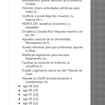
Mexiquenses podrán disfrutar de la Muestra
Estatal...
Edoméx ofrece actividades artísticas para
todas la...
Conflicto vecinal deja dos muertos, la
esposa de u...
HORTA DIF, beneficio económico y
saludable
Encabeza Claudia Ruiz Massieu reunión con
los diri...
Aprueba creación de la Universidad
Mexiquense de S...
Avalan reformas para que profesores apoyen
a niños...
Modifican legislación para rescatar
bajopuentes en...
Facilitan la inversión en Edoméx al
simplificar tr...
Expide Legislatura nueva ley del Tribunal de
Justi...
Atiende la CAEM encharcamientos e
inundaciones ori...
►
ago 09
(24)
►
ago 08
(15)
►
ago 07
(13)
►
ago 06
(13)
►
ago 05
(11)