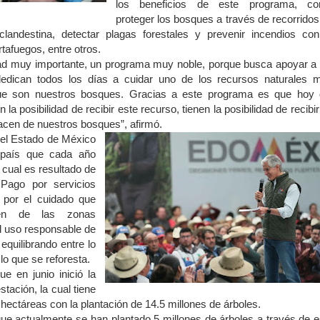
los beneficios de este programa, c
proteger los bosques a través de recorridos
a clandestina, detectar plagas forestales y prevenir incendios con
tafuegos, entre otros.
d muy importante, un programa muy noble, porque busca apoyar a 
dedican todos los días a cuidar uno de los recursos naturales 
ue son nuestros bosques. Gracias a este programa es que hoy 
la posibilidad de recibir este recurso, tienen la posibilidad de recibi
acen de nuestros bosques”, afirmó.
 el Estado de México
l país que cada año
 cual es resultado de
Pago por servicios
, por el cuidado que
en de las zonas
el uso responsable de
equilibrando entre lo
lo que se reforesta.
e en junio inició la
tación, la cual tiene
hectáreas con la plantación de 14.5 millones de árboles.
que actualmente se han plantado 5 millones de árboles a través de e