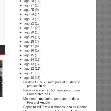
►
ago 28
(14)
►
ago 27
(13)
►
ago 25
(9)
►
ago 24
(14)
►
ago 23
(12)
►
ago 22
(13)
►
ago 21
(20)
►
ago 20
(10)
►
ago 19
(11)
►
ago 18
(7)
►
ago 17
(8)
►
ago 16
(17)
►
ago 15
(18)
►
ago 14
(13)
►
ago 13
(17)
►
ago 12
(11)
►
ago 11
(3)
▼
ago 10
(15)
Destina GEM 75 mdp para el cuidado y
protección de...
Reconoce edoméx 50 municipios como
Promotores de l...
Mantienen monitoreo permanente de la
Presa el Ángulo
Capacita IAPEM a diputados locales electos