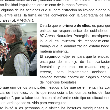
o finalidad impulsar el crecimiento de la masa forestal.
 algunas de las acciones que su administración ha llevado a cabo p
e, entre ellas, la firma de tres convenios con la Secretaría de Me
turales (SEMARNAT).
Detalló que el
primero de ellos
, es para qu
entidad se responsabilice del cuidado de 
97 Áreas Naturales Protegidas mexiquens
lo cual es muestra de reconocimiento
trabajo que la administración estatal hace
materia ambiental.
El segundo
, -dijo- es para que la entidad
encargue del manejo de las plantacio
forestales y recursos no maderables; y
tercero, para implementar acciones
sanidad forestal, control de plagas y comb
de incendios forestales.
que uno de los principales riesgos a los que se enfrentan las zo
ncia de incendios, por lo que reconoció a los combatientes del fue
nes”, por la labor que hacen al enfrentar este tipo de situaciones
ques, arriesgando su vida para conseguirlo.
e invitó a las personas que visitan los bosques mexiquenses a 