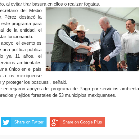
 al evitar tirar basura en ellos o realizar fogatas.
ecretario del Medio
a Pérez destacó la
o este programa para
al de la entidad, el
tar funcionando.
apoyo, el evento es
 una política pública
do ya 11 años, el
rvicios ambientales
ama único en el país
va a los mexiquense
 y proteger los bosques", señaló.
se entregaron apoyos del programa de Pago por servicios ambienta
predios y ejidos forestales de 53 municipios mexiquenses.
Share on Twitter
Share on Google Plus