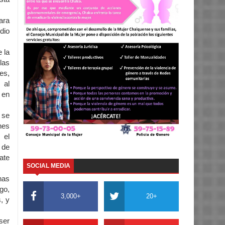
ara
dio
e la
las
es,
 al
 en
 se
nes
 el
 de
ate
SOCIAL MEDIA
nas
go,
3,000+
20+
, y
ser