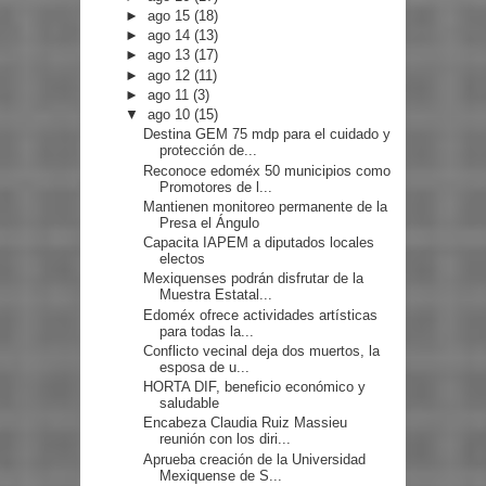
►
ago 15
(18)
►
ago 14
(13)
►
ago 13
(17)
►
ago 12
(11)
►
ago 11
(3)
▼
ago 10
(15)
Destina GEM 75 mdp para el cuidado y
protección de...
Reconoce edoméx 50 municipios como
Promotores de l...
Mantienen monitoreo permanente de la
Presa el Ángulo
Capacita IAPEM a diputados locales
electos
Mexiquenses podrán disfrutar de la
Muestra Estatal...
Edoméx ofrece actividades artísticas
para todas la...
Conflicto vecinal deja dos muertos, la
esposa de u...
HORTA DIF, beneficio económico y
saludable
Encabeza Claudia Ruiz Massieu
reunión con los diri...
Aprueba creación de la Universidad
Mexiquense de S...