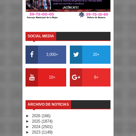
SOCIAL MEDIA
3,000+
20+
10+
8+
ARCHIVO DE NOTICIAS
►
2026
(166)
►
2025
(1874)
►
2024
(2501)
►
2023
(1149)