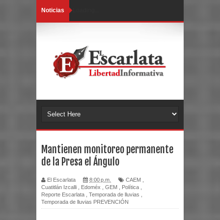
Noticias
Loading...
Mantienen monitoreo permanente
de la Presa el Ángulo
El Escarlata
8:00 p.m.
CAEM
,
Cuatitlán Izcalli
,
Edoméx
,
GEM
,
Política
,
Reporte Escarlata
,
Temporada de lluvias
,
Temporada de lluvias PREVENCIÓN