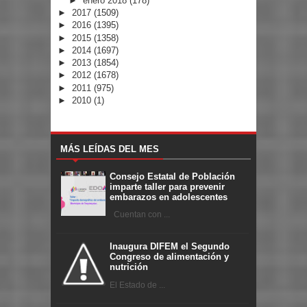
►
enero 2018
(178)
►
2017
(1509)
►
2016
(1395)
►
2015
(1358)
►
2014
(1697)
►
2013
(1854)
►
2012
(1678)
►
2011
(975)
►
2010
(1)
MÁS LEÍDAS DEL MES
Consejo Estatal de Población
imparte taller para prevenir
embarazos en adolescentes
Cuentan con ...
Inaugura DIFEM el Segundo
Congreso de alimentación y
nutrición
El Estado de ...