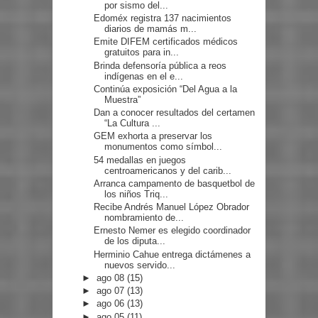
por sismo del...
Edoméx registra 137 nacimientos
diarios de mamás m...
Emite DIFEM certificados médicos
gratuitos para in...
Brinda defensoría pública a reos
indígenas en el e...
Continúa exposición “Del Agua a la
Muestra”
Dan a conocer resultados del certamen
“La Cultura ...
GEM exhorta a preservar los
monumentos como símbol...
54 medallas en juegos
centroamericanos y del carib...
Arranca campamento de basquetbol de
los niños Triq...
Recibe Andrés Manuel López Obrador
nombramiento de...
Ernesto Nemer es elegido coordinador
de los diputa...
Herminio Cahue entrega dictámenes a
nuevos servido...
►
ago 08
(15)
►
ago 07
(13)
►
ago 06
(13)
►
ago 05
(11)