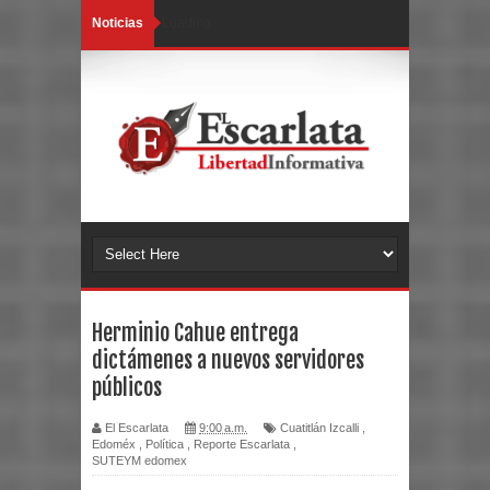
Noticias
Loading...
Herminio Cahue entrega
dictámenes a nuevos servidores
públicos
El Escarlata
9:00 a.m.
Cuatitlán Izcalli
,
Edoméx
,
Política
,
Reporte Escarlata
,
SUTEYM edomex