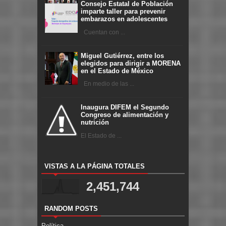
Consejo Estatal de Población
imparte taller para prevenir
embarazos en adolescentes
Cuentan con ...
Miguel Gutiérrez, entre los
elegidos para dirigir a MORENA
en el Estado de México
En medio de las ...
Inaugura DIFEM el Segundo
Congreso de alimentación y
nutrición
El Estado de ...
VISTAS A LA PÁGINA TOTALES
2,451,744
RANDOM POSTS
Política