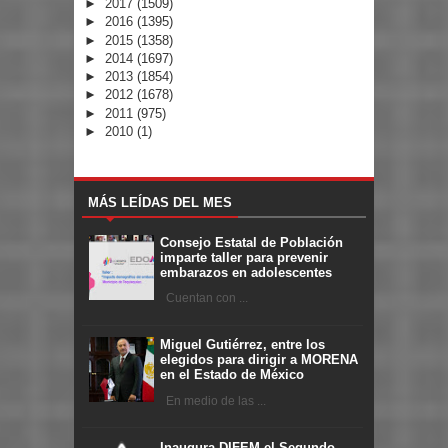
►
2017
(1509)
►
2016
(1395)
►
2015
(1358)
►
2014
(1697)
►
2013
(1854)
►
2012
(1678)
►
2011
(975)
►
2010
(1)
MÁS LEÍDAS DEL MES
Consejo Estatal de Población
imparte taller para prevenir
embarazos en adolescentes
Cuentan con ...
Miguel Gutiérrez, entre los
elegidos para dirigir a MORENA
en el Estado de México
En medio de las ...
Inaugura DIFEM el Segundo