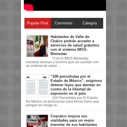
Popular Post
Comments
Category
Habitantes de Valle de
Chalco podrán acceder a
servicios de salud gratuitos
con el sistema IMSS-
Bienestar
“Con el IMSS-Bienestar,
nuestras vecinas y vecinos que no cuentan con
un sistema de salud ...
“100 periodistas por el
Estado de México”, exigimos
detener leyes que atentan en
contra de la libertad de
expresión en el país
100 Periodistas por El Estado
De México se pronuncian para frenar leyes que
pongan en riesgo la ...
Coacalco mejora sus
vialidades para un mejor
transitar de sus habitantes