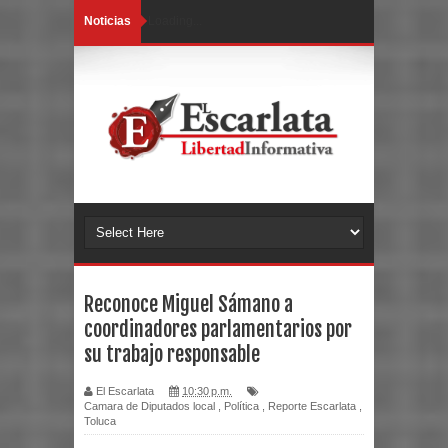
Noticias
Loading...
Reconoce Miguel Sámano a
coordinadores parlamentarios por
su trabajo responsable
El Escarlata
10:30 p.m.
Camara de Diputados local
,
Política
,
Reporte Escarlata
,
Toluca