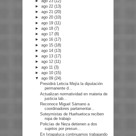
►
ago 23
(12)
►
ago 22
(13)
►
ago 21
(20)
►
ago 20
(10)
►
ago 19
(11)
►
ago 18
(7)
►
ago 17
(8)
►
ago 16
(17)
►
ago 15
(18)
►
ago 14
(13)
►
ago 13
(17)
►
ago 12
(11)
►
ago 11
(3)
►
ago 10
(15)
▼
ago 09
(24)
Presidirá Leticia Mejía la diputación
permanente d...
Actualizan normatividad en materia de
justicia lab...
Reconoce Miguel Sámano a
coordinadores parlamentar...
Suteymistas de Huehuetoca reciben
ropa de trabajo
Policías de Neza detienen a dos
sujetos por presun...
En Ixtapaluca continuamos trabajando