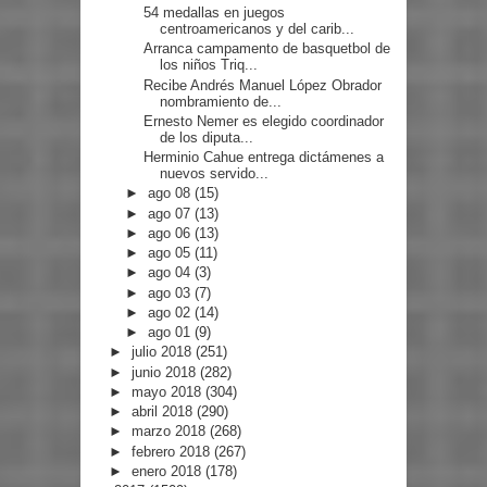
54 medallas en juegos
centroamericanos y del carib...
Arranca campamento de basquetbol de
los niños Triq...
Recibe Andrés Manuel López Obrador
nombramiento de...
Ernesto Nemer es elegido coordinador
de los diputa...
Herminio Cahue entrega dictámenes a
nuevos servido...
►
ago 08
(15)
►
ago 07
(13)
►
ago 06
(13)
►
ago 05
(11)
►
ago 04
(3)
►
ago 03
(7)
►
ago 02
(14)
►
ago 01
(9)
►
julio 2018
(251)
►
junio 2018
(282)
►
mayo 2018
(304)
►
abril 2018
(290)
►
marzo 2018
(268)
►
febrero 2018
(267)
►
enero 2018
(178)