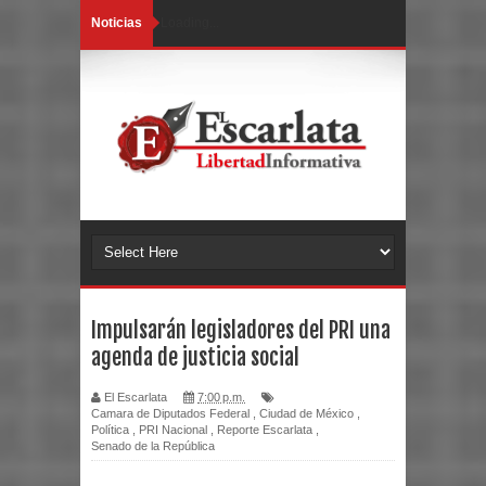
Noticias
Loading...
Impulsarán legisladores del PRI una
agenda de justicia social
El Escarlata
7:00 p.m.
Camara de Diputados Federal
,
Ciudad de México
,
Política
,
PRI Nacional
,
Reporte Escarlata
,
Senado de la República