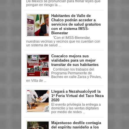
De México se pronuncian para frenar leyes que
pongan en riesgo la ...
Habitantes de Valle de
Chalco podrán acceder a
servicios de salud gratuitos
con el sistema IMSS-
Bienestar
“Con el IMSS-Bienestar,
nuestras vecinas y vecinos que no cuentan con
un sistema de salud ...
Coacalco mejora sus
vialidades para un mejor
transitar de sus habitantes
Continúan los trabajos del
Programa Permanente de
Bacheo en calle Zarza y Pirules,
en Villa de ...
Llegará a Nezahualcóyotl la
1ª Feria Virtual del Taco Neza
2020
El evento privilegia la entrega a
domicilio y las ventas digitales
por medio de redes ...
Majestuoso desfile contagia
del espíritu navideño a los