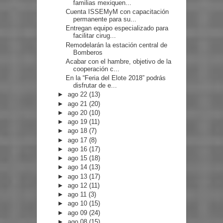
familias mexiquen...
Cuenta ISSEMyM con capacitación
permanente para su...
Entregan equipo especializado para
facilitar cirug...
Remodelarán la estación central de
Bomberos
Acabar con el hambre, objetivo de la
cooperación c...
En la “Feria del Elote 2018” podrás
disfrutar de e...
►
ago 22
(13)
►
ago 21
(20)
►
ago 20
(10)
►
ago 19
(11)
►
ago 18
(7)
►
ago 17
(8)
►
ago 16
(17)
►
ago 15
(18)
►
ago 14
(13)
►
ago 13
(17)
►
ago 12
(11)
►
ago 11
(3)
►
ago 10
(15)
►
ago 09
(24)
►
ago 08
(15)