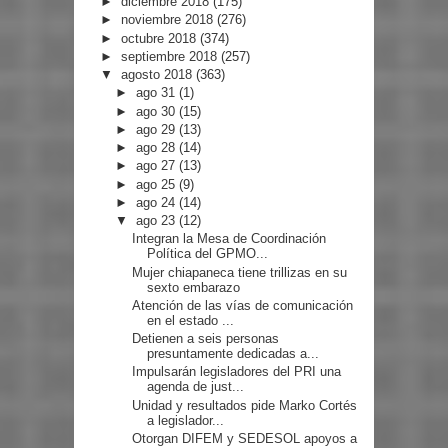
►
diciembre 2018
(175)
►
noviembre 2018
(276)
►
octubre 2018
(374)
►
septiembre 2018
(257)
▼
agosto 2018
(363)
►
ago 31
(1)
►
ago 30
(15)
►
ago 29
(13)
►
ago 28
(14)
►
ago 27
(13)
►
ago 25
(9)
►
ago 24
(14)
▼
ago 23
(12)
Integran la Mesa de Coordinación
Política del GPMO...
Mujer chiapaneca tiene trillizas en su
sexto embarazo
Atención de las vías de comunicación
en el estado ...
Detienen a seis personas
presuntamente dedicadas a...
Impulsarán legisladores del PRI una
agenda de just...
Unidad y resultados pide Marko Cortés
a legislador...
Otorgan DIFEM y SEDESOL apoyos a