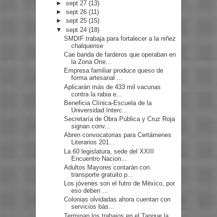
►
sept 27
(13)
►
sept 26
(11)
►
sept 25
(15)
▼
sept 24
(18)
SMDIF trabaja para fortalecer a la niñez
chalquense
Cae banda de farderos que operaban en
la Zona Orie...
Empresa familiar produce queso de
forma artesanal ...
Aplicarán más de 433 mil vacunas
contra la rabia e...
Beneficia Clínica-Escuela de la
Universidad Interc...
Secretaría de Obra Pública y Cruz Roja
signan conv...
Abren convocatorias para Certámenes
Literarios 201...
La 60 legislatura, sede del XXIII
Encuentro Nacion...
Adultos Mayores contarán con
transporte gratuito p...
Los jóvenes son el futro de México, por
eso deben ...
Colonias olvidadas ahora cuentan con
servicios bás...
Terminan los trabajos en el Tanque la