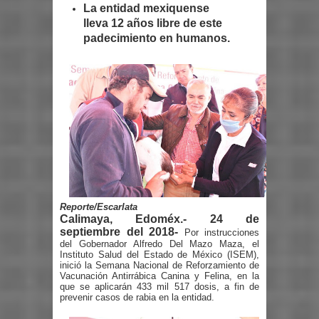
La entidad mexiquense
lleva 12 años libre de este
padecimiento en humanos.
Reporte/Escarlata
Calimaya, Edoméx.- 24 de
septiembre del 2018-
Por instrucciones
del Gobernador Alfredo Del Mazo Maza, el
Instituto Salud del Estado de México (ISEM),
inició la Semana Nacional de Reforzamiento de
Vacunación Antirrábica Canina y Felina, en la
que se aplicarán 433 mil 517 dosis, a fin de
prevenir casos de rabia en la entidad.