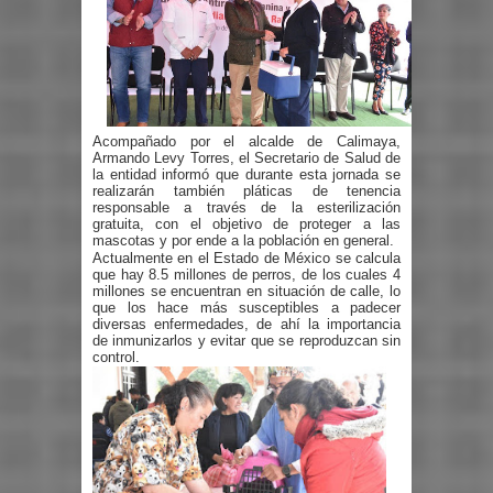
Acompañado por el alcalde de Calimaya,
Armando Levy Torres, el Secretario de Salud de
la entidad informó que durante esta jornada se
realizarán también pláticas de tenencia
responsable a través de la esterilización
gratuita, con el objetivo de proteger a las
mascotas y por ende a la población en general.
Actualmente en el Estado de México se calcula
que hay 8.5 millones de perros, de los cuales 4
millones se encuentran en situación de calle, lo
que los hace más susceptibles a padecer
diversas enfermedades, de ahí la importancia
de inmunizarlos y evitar que se reproduzcan sin
control.