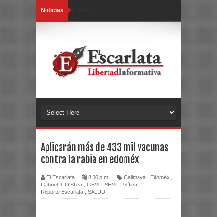
Noticias
Loading...
Aplicarán más de 433 mil vacunas
contra la rabia en edoméx
El Escarlata
8:00 p.m.
Calimaya
,
Edoméx
,
Gabriel J. O'Shea
,
GEM
,
ISEM
,
Política
,
Reporte Escarlata
,
SALUD