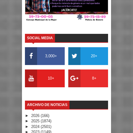
SOCIAL MEDIA
3,000+
20+
10+
8+
ARCHIVO DE NOTICIAS
►
2026
(166)
►
2025
(1874)
►
2024
(2501)
►
2023
(1149)