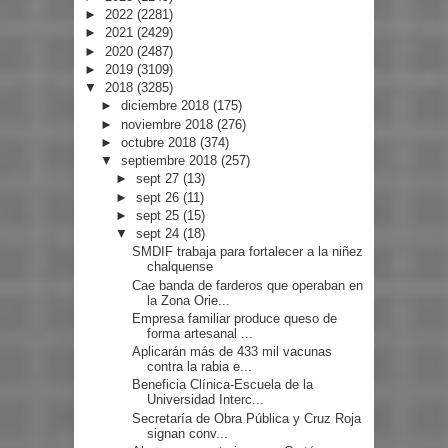
►
2022
(2281)
►
2021
(2429)
►
2020
(2487)
►
2019
(3109)
▼
2018
(3285)
►
diciembre 2018
(175)
►
noviembre 2018
(276)
►
octubre 2018
(374)
▼
septiembre 2018
(257)
►
sept 27
(13)
►
sept 26
(11)
►
sept 25
(15)
▼
sept 24
(18)
SMDIF trabaja para fortalecer a la niñez
chalquense
Cae banda de farderos que operaban en
la Zona Orie...
Empresa familiar produce queso de
forma artesanal ...
Aplicarán más de 433 mil vacunas
contra la rabia e...
Beneficia Clínica-Escuela de la
Universidad Interc...
Secretaría de Obra Pública y Cruz Roja
signan conv...