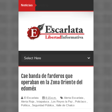
Noticias
Loading...
Cae banda de farderos que
operaban en la Zona Oriente del
edoméx
El Escarlata
8:15 p.m.
Alerta Escarlata
,
Alerta Roja
,
Ixtapaluca
,
Los Reyes la Paz
,
Policíaco
,
Política
,
Seguridad Pública
,
Valle de Chalco