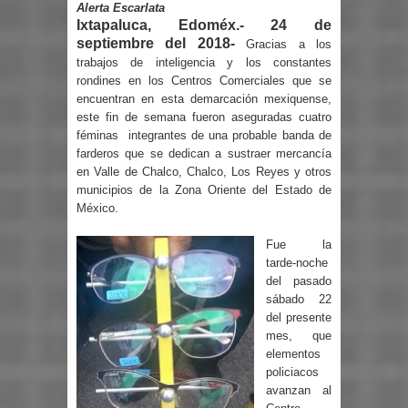
Alerta Escarlata
Ixtapaluca, Edoméx.- 24 de
septiembre del 2018-
Gracias a los
trabajos de inteligencia y los constantes
rondines en los Centros Comerciales que se
encuentran en esta demarcación mexiquense,
este fin de semana fueron aseguradas cuatro
féminas
integrantes de una probable banda de
farderos que se dedican a sustraer mercancía
en Valle de Chalco, Chalco, Los Reyes y otros
municipios de la Zona Oriente del Estado de
México.
Fue la
tarde-noche
del pasado
sábado 22
del presente
mes, que
elementos
policiacos
avanzan al