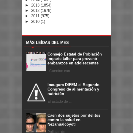
►
2013
(1854)
►
2012
(1678)
►
2011
(975)
►
2010
(1)
MÁS LEÍDAS DEL MES
Consejo Estatal de Población
imparte taller para prevenir
embarazos en adolescentes
Cuentan con ...
Inaugura DIFEM el Segundo
Congreso de alimentación y
nutrición
El Estado de ...
Caen dos sujetos por delitos
contra la salud en
Nezahualcóyotl
Policías de ...