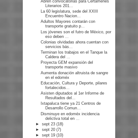
Abren convocatorias para Certámenes
Literarios 201...
La 60 legislatura, sede del XXIII
Encuentro Nacion...
Adultos Mayores contarán con
transporte gratuito p...
Los jóvenes son el futro de México, por
eso deben ...
Colonias olvidadas ahora cuentan con
servicios bás...
Terminan los trabajos en el Tanque la
Caldera del ...
Proyecta GEM expansión del
transporte masivo
Aumenta donación altruista de sangre
en el edoméx
Educación, Cultura y Deporte, pilares
fortalecidos...
Asisten diputados al 1er Informe de
Resultados del...
Ixtapaluca tiene ya 21 Centros de
Desarrollo Comun...
Disminuye en edoméx incidencia
delictiva total en ...
►
sept 23
(18)
►
sept 20
(7)
►
sept 19
(10)