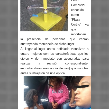
Centro
Comercial
conocido
como
“Plaza
Cortijo” ya
que
reportaban
la presencia de personas que venían
sustrayendo mercancía de dicho lugar.
Al llegar al lugar antes señalado visualizan a
cuatro mujeres con las características que les
dieron y de inmediato son aseguradas para
realizar la revisión correspondiente,
encontrándoles mercancía (lentes) que minutos
antes sustrajeron de una óptica.