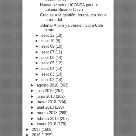
Nueva lechería LICONSA para la
colonia Ricardo Calva
Gracias a la gestión, Ixtapaluca sigue
la ruta del...
¡Alerta! Ahora ya venden Coca-Cola
pirata
►
sept 12
(18)
►
sept 10
(8)
►
sept 09
(10)
►
sept 07
(11)
►
sept 06
(14)
►
sept 05
(12)
►
sept 04
(14)
►
sept 03
(14)
►
sept 02
(14)
►
agosto 2018
(363)
►
julio 2018
(251)
►
junio 2018
(282)
►
mayo 2018
(304)
►
abril 2018
(290)
►
marzo 2018
(268)
►
febrero 2018
(267)
►
enero 2018
(178)
►
2017
(1509)
►
2016
(1395)