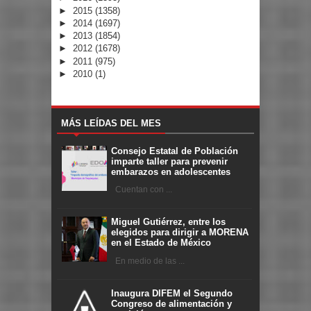
►
2015
(1358)
►
2014
(1697)
►
2013
(1854)
►
2012
(1678)
►
2011
(975)
►
2010
(1)
MÁS LEÍDAS DEL MES
Consejo Estatal de Población
imparte taller para prevenir
embarazos en adolescentes
Cuentan con ...
Miguel Gutiérrez, entre los
elegidos para dirigir a MORENA
en el Estado de México
En medio de las ...
Inaugura DIFEM el Segundo
Congreso de alimentación y