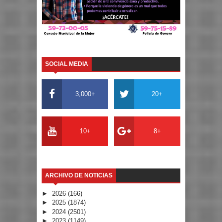
SOCIAL MEDIA
3,000+
20+
10+
8+
ARCHIVO DE NOTICIAS
►
2026
(166)
►
2025
(1874)
►
2024
(2501)
►
2023
(1149)