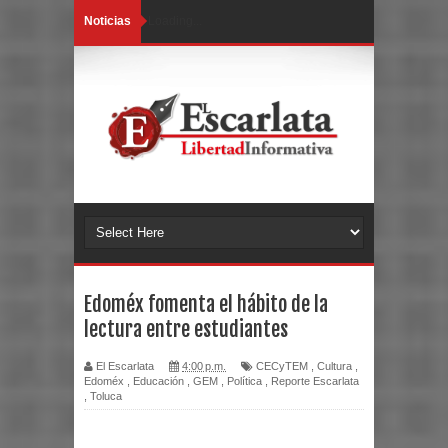
Noticias
Loading...
Edoméx fomenta el hábito de la
lectura entre estudiantes
El Escarlata
4:00 p.m.
CECyTEM
,
Cultura
,
Edoméx
,
Educación
,
GEM
,
Política
,
Reporte Escarlata
,
Toluca