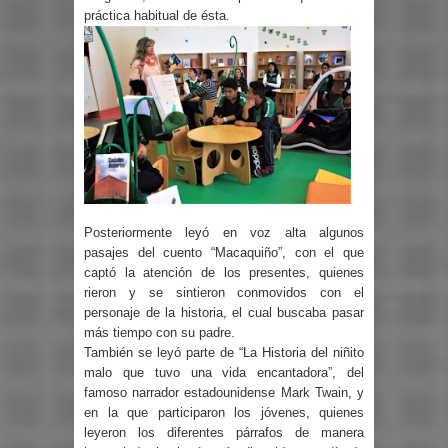
práctica habitual de ésta.
Posteriormente leyó en voz alta algunos
pasajes del cuento “Macaquiño”, con el que
captó la atención de los presentes, quienes
rieron y se sintieron conmovidos con el
personaje de la historia, el cual buscaba pasar
más tiempo con su padre.
También se leyó parte de “La Historia del niñito
malo que tuvo una vida encantadora”, del
famoso narrador estadounidense Mark Twain, y
en la que participaron los jóvenes, quienes
leyeron los diferentes párrafos de manera