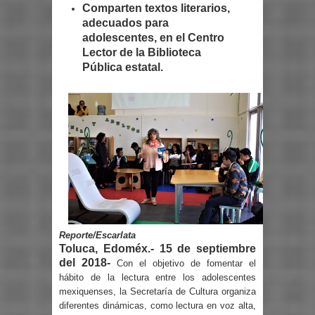
Comparten textos literarios,
adecuados para
adolescentes, en el Centro
Lector de la Biblioteca
Pública estatal.
Reporte/Escarlata
Toluca, Edoméx.- 15 de septiembre
del 2018-
Con el objetivo de fomentar el
hábito de la lectura entre los adolescentes
mexiquenses, la Secretaría de Cultura organiza
diferentes dinámicas, como lectura en voz alta,