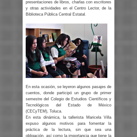
presentaciones de libros, charlas con escritores
y otras actividades en el Centro Lector, de la
Biblioteca Pública Central Estatal.
En esta ocasión, se leyeron algunos pasajes de
cuentos, donde participó un grupo de primer
semestre del Colegio de Estudios Científicos y
Tecnológicos del Estado de México
(CECyTEM), Toluca.
En esta dinámica, la tallerista Maricela Villa
expuso algunos motivos para fomentar la
práctica de la lectura, sin que sea una
obligación, así como la importancia que tiene la