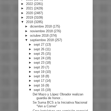
►
2022
(2281)
►
2021
(2429)
►
2020
(2487)
►
2019
(3109)
▼
2018
(3285)
►
diciembre 2018
(175)
►
noviembre 2018
(276)
►
octubre 2018
(374)
▼
septiembre 2018
(257)
►
sept 27
(13)
►
sept 26
(11)
►
sept 25
(15)
►
sept 24
(18)
►
sept 23
(18)
►
sept 20
(7)
►
sept 19
(10)
►
sept 18
(8)
►
sept 17
(14)
►
sept 16
(9)
▼
sept 15
(19)
Del Mazo y López Obrador realizan
guardia de honor...
Se Suma BCS a la Iniciativa Nacional
“Ven a Comer”
Crea legislatura una comisión especial