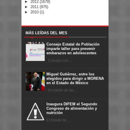
►
2012
(1678)
►
2011
(975)
►
2010
(1)
MÁS LEÍDAS DEL MES
Consejo Estatal de Población
imparte taller para prevenir
embarazos en adolescentes
Cuentan con ...
Miguel Gutiérrez, entre los
elegidos para dirigir a MORENA
en el Estado de México
En medio de las ...
Inaugura DIFEM el Segundo
Congreso de alimentación y
nutrición
El Estado de ...