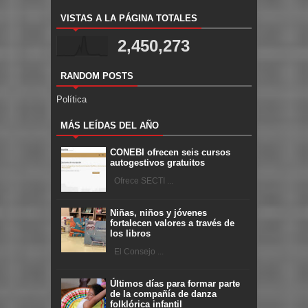
VISTAS A LA PÁGINA TOTALES
2,450,273
RANDOM POSTS
Política
MÁS LEÍDAS DEL AÑO
CONEBI ofrecen seis cursos
autogestivos gratuitos
Ofrece SECTI ...
Niñas, niños y jóvenes
fortalecen valores a través de
los libros
El Consejo ...
Últimos días para formar parte
de la compañía de danza
folklórica infantil