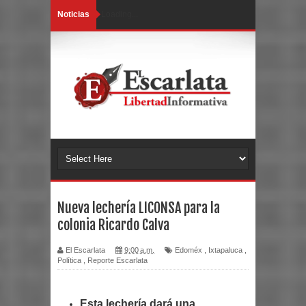
Noticias
Loading...
Nueva lechería LICONSA para la
colonia Ricardo Calva
El Escarlata
9:00 a.m.
Edoméx
,
Ixtapaluca
,
Política
,
Reporte Escarlata
Esta lechería dará una