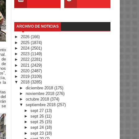
ARCHIVO DE NOTICIAS
►
2026
(166)
►
2025
(1874)
►
2024
(2501)
nto
►
2023
(1149)
al.
d de
►
2022
(2281)
 de
►
2021
(2429)
 nos
►
2020
(2487)
s”,
►
2019
(3109)
cía,
▼
2018
(3285)
e la
►
diciembre 2018
(175)
tas
►
noviembre 2018
(276)
 del
►
octubre 2018
(374)
irán
▼
septiembre 2018
(257)
 se
►
sept 27
(13)
►
sept 26
(11)
►
sept 25
(15)
►
sept 24
(18)
►
sept 23
(18)
►
sept 20
(7)