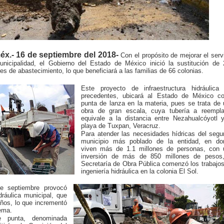
x.- 16 de septiembre del 2018-
Con el propósito de mejorar el serv
nicipalidad, el Gobierno del Estado de México inició la sustitución de 
des de abastecimiento, lo que beneficiará a las familias de 66 colonias.
Este proyecto de infraestructura hidráulica 
precedentes, ubicará al Estado de México c
punta de lanza en la materia, pues se trata de
obra de gran escala, cuya tubería a reempla
equivale a la distancia entre Nezahualcóyotl 
playa de Tuxpan, Veracruz.
Para atender las necesidades hídricas del seg
municipio más poblado de la entidad, en do
viven más de 1.1 millones de personas, con 
inversión de más de 850 millones de pesos,
Secretaría de Obra Pública comenzó los trabajo
ingeniería hidráulica en la colonia El Sol.
e septiembre provocó
dráulica municipal, que
ños, lo que incrementó
tema.
e punta, denominada