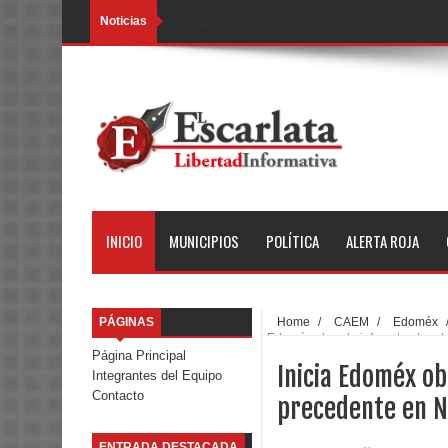
Noticias
Loading...
INICIO
MUNICIPIOS
POLÍTICA
ALERTA ROJA
PÁGINAS
Home
/
CAEM
/
Edoméx
Edoméx obra de infraestructura h
Página Principal
Inicia Edoméx ob
Integrantes del Equipo
Contacto
precedente en N
ENTRADA DESTACADA