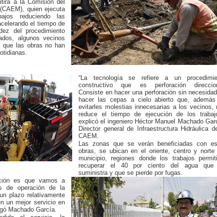
itirá a la Comisión del
(CAEM), quien ejecuta
bajos reduciendo las
acelerando el tiempo de
idez del procedimiento
tados, algunos vecinos
n que las obras no han
otidianas.
“La tecnología se refiere a un procedimie
constructivo que es perforación direccion
Consiste en hacer una perforación sin necesida
hacer las cepas a cielo abierto que, además
evitarles molestias innecesarias a los vecinos,
reduce el tiempo de ejecución de los trabajo
explicó el ingeniero Héctor Manuel Machado Gar
Director general de Infraestructura Hidráulica d
CAEM.
Las zonas que se verán beneficiadas con es
obras, se ubican en el oriente, centro y norte
municipio, regiones donde los trabajos permit
recuperar el 40 por ciento del agua que
suministra y que se pierde por fugas.
lación es que vamos a
es de operación de la
 un plazo relativamente
en un mejor servicio en
regó Machado García.