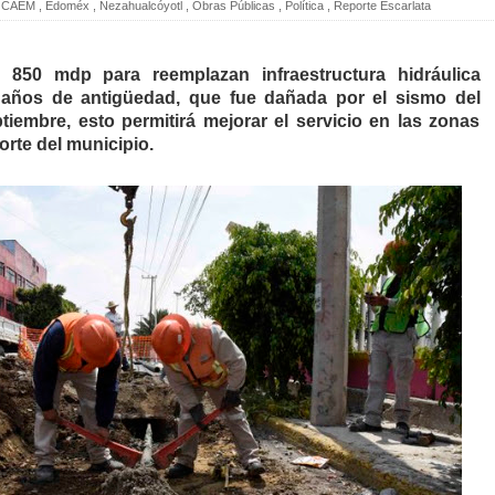
CAEM
,
Edoméx
,
Nezahualcóyotl
,
Obras Públicas
,
Política
,
Reporte Escarlata
 850 mdp para reemplazan infraestructura hidráulica
 años de antigüedad, que fue dañada por el sismo del
iembre, esto permitirá mejorar el servicio en las zonas
orte del municipio.