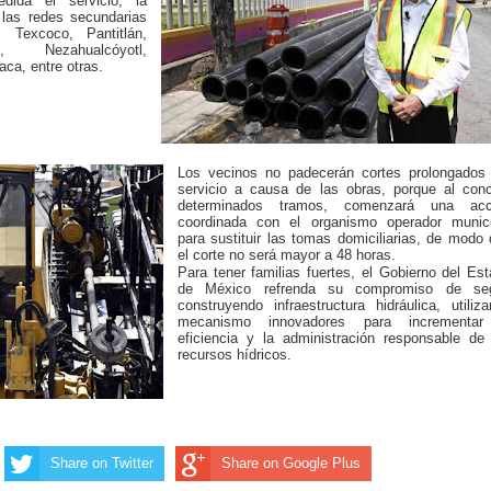
ida el servicio, la
 las redes secundarias
Texcoco, Pantitlán,
n, Nezahualcóyotl,
ca, entre otras.
Los vecinos no padecerán cortes prolongados 
servicio a causa de las obras, porque al conc
determinados tramos, comenzará una acc
coordinada con el organismo operador munici
para sustituir las tomas domiciliarias, de modo
el corte no será mayor a 48 horas.
Para tener familias fuertes, el Gobierno del Es
de México refrenda su compromiso de seg
construyendo infraestructura hidráulica, utiliz
mecanismo innovadores para incrementar
eficiencia y la administración responsable de
recursos hídricos.
Share on Twitter
Share on Google Plus