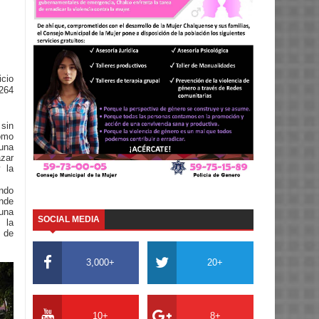
icio
264
sin
omo
 una
zar
y la
undo
nde
una
SOCIAL MEDIA
 la
s de
3,000+
20+
10+
8+