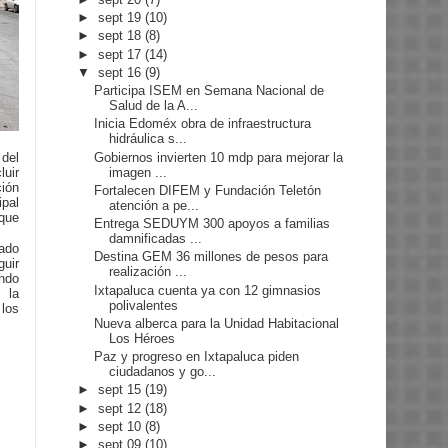
►
sept 19
(10)
►
sept 18
(8)
►
sept 17
(14)
▼
sept 16
(9)
Participa ISEM en Semana Nacional de
Salud de la A...
Inicia Edoméx obra de infraestructura
hidráulica s...
Gobiernos invierten 10 mdp para mejorar la
del
imagen ...
luir
ión
Fortalecen DIFEM y Fundación Teletón
pal
atención a pe...
 que
Entrega SEDUYM 300 apoyos a familias
damnificadas ...
tado
Destina GEM 36 millones de pesos para
uir
realización ...
ando
Ixtapaluca cuenta ya con 12 gimnasios
 la
polivalentes
 los
Nueva alberca para la Unidad Habitacional
Los Héroes
Paz y progreso en Ixtapaluca piden
ciudadanos y go...
►
sept 15
(19)
►
sept 12
(18)
►
sept 10
(8)
►
sept 09
(10)