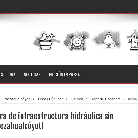
CULTURA
NOTICIAS
EDICIÓN IMPRESA
/
Nezahualcóyotl
/
Obras Públicas
/
Política
/
Reporte Escarlata
/
Inicia
idráulica sin precedente en Nezahualcóyotl
ra de infraestructura hidráulica sin
ezahualcóyotl