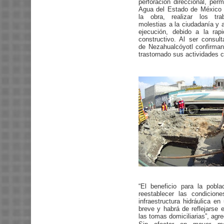
perforación direccional, perm
Agua del Estado de México 
la obra, realizar los tra
molestias a la ciudadanía y 
ejecución, debido a la rap
constructivo. Al ser consul
de Nezahualcóyotl confirma
trastornado sus actividades c
“El beneficio para la pob
reestablecer las condicion
infraestructura hidráulica en
breve y habrá de reflejarse 
las tomas domiciliarias”, ag