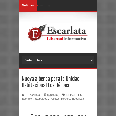
Noticias
Loading...
Nueva alberca para la Unidad
Habitacional Los Héroes
El Escarlata
8:30 a.m.
DEPORTES
,
Edoméx
,
Ixtapaluca
,
Política
,
Reporte Escarlata
Esta magna obra que