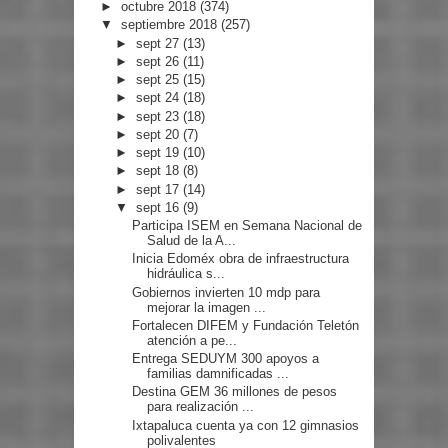
►
octubre 2018
(374)
▼
septiembre 2018
(257)
►
sept 27
(13)
►
sept 26
(11)
►
sept 25
(15)
►
sept 24
(18)
►
sept 23
(18)
►
sept 20
(7)
►
sept 19
(10)
►
sept 18
(8)
►
sept 17
(14)
▼
sept 16
(9)
Participa ISEM en Semana Nacional de
Salud de la A...
Inicia Edoméx obra de infraestructura
hidráulica s...
Gobiernos invierten 10 mdp para
mejorar la imagen ...
Fortalecen DIFEM y Fundación Teletón
atención a pe...
Entrega SEDUYM 300 apoyos a
familias damnificadas ...
Destina GEM 36 millones de pesos
para realización ...
Ixtapaluca cuenta ya con 12 gimnasios
polivalentes