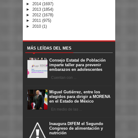
►
2014
(1697)
►
2013
(1854)
►
2012
(1678)
►
2011
(975)
►
2010
(1)
MÁS LEÍDAS DEL MES
Consejo Estatal de Población
imparte taller para prevenir
embarazos en adolescentes
Cuentan con ...
Miguel Gutiérrez, entre los
elegidos para dirigir a MORENA
en el Estado de México
En medio de las ...
Inaugura DIFEM el Segundo
Congreso de alimentación y
nutrición