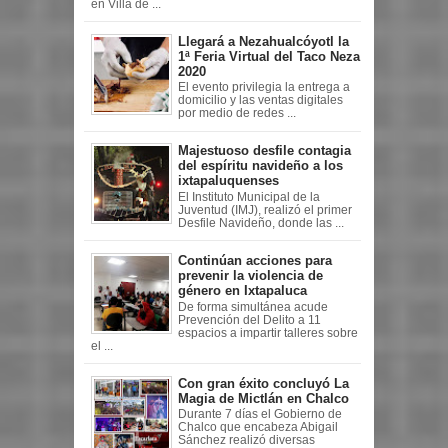
en Villa de ...
Llegará a Nezahualcóyotl la
1ª Feria Virtual del Taco Neza
2020
El evento privilegia la entrega a
domicilio y las ventas digitales
por medio de redes ...
Majestuoso desfile contagia
del espíritu navideño a los
ixtapaluquenses
El Instituto Municipal de la
Juventud (IMJ), realizó el primer
Desfile Navideño, donde las ...
Continúan acciones para
prevenir la violencia de
género en Ixtapaluca
De forma simultánea acude
Prevención del Delito a 11
espacios a impartir talleres sobre
el ...
Con gran éxito concluyó La
Magia de Mictlán en Chalco
Durante 7 días el Gobierno de
Chalco que encabeza Abigail
Sánchez realizó diversas