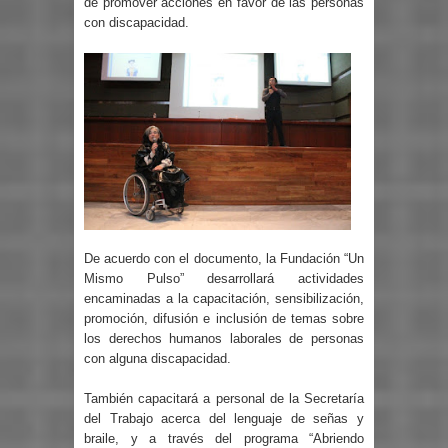
de promover acciones en favor de las personas
con discapacidad.
De acuerdo con el documento, la Fundación “Un
Mismo Pulso” desarrollará actividades
encaminadas a la capacitación, sensibilización,
promoción, difusión e inclusión de temas sobre
los derechos humanos laborales de personas
con alguna discapacidad.
También capacitará a personal de la Secretaría
del Trabajo acerca del lenguaje de señas y
braile, y a través del programa “Abriendo