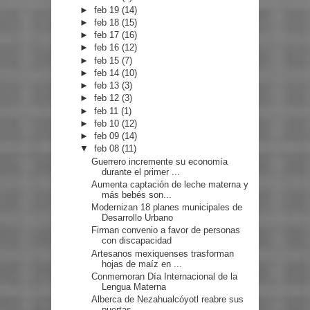
►
feb 19
(14)
►
feb 18
(15)
►
feb 17
(16)
►
feb 16
(12)
►
feb 15
(7)
►
feb 14
(10)
►
feb 13
(3)
►
feb 12
(3)
►
feb 11
(1)
►
feb 10
(12)
►
feb 09
(14)
▼
feb 08
(11)
Guerrero incremente su economía
durante el primer ...
Aumenta captación de leche materna y
más bebés son...
Modernizan 18 planes municipales de
Desarrollo Urbano
Firman convenio a favor de personas
con discapacidad
Artesanos mexiquenses trasforman
hojas de maíz en ...
Conmemoran Día Internacional de la
Lengua Materna
Alberca de Nezahualcóyotl reabre sus
puertas