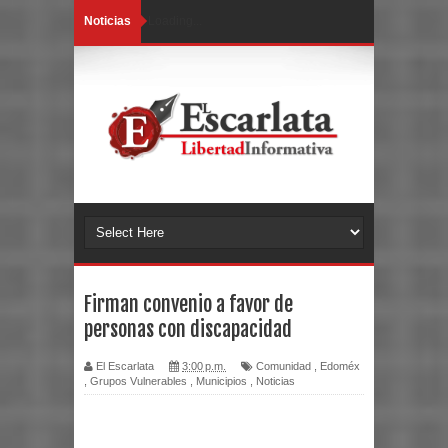
Noticias
Loading...
Firman convenio a favor de
personas con discapacidad
El Escarlata
3:00 p.m.
Comunidad
,
Edoméx
,
Grupos Vulnerables
,
Municipios
,
Noticias