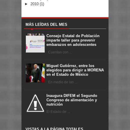
►
2010
(1)
MÁS LEÍDAS DEL MES
Consejo Estatal de Población
imparte taller para prevenir
embarazos en adolescentes
Cuentan con ...
Miguel Gutiérrez, entre los
elegidos para dirigir a MORENA
en el Estado de México
En medio de las ...
Inaugura DIFEM el Segundo
Congreso de alimentación y
nutrición
El Estado de ...
VISTAS A LA PÁGINA TOTALES