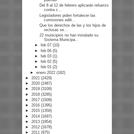
Del 8 al 12 de febrero aplicarán refuerzo
contra c...
Legisladores piden fortalecer las
comisiones edili...
Que los derechos de las y los hijos de
reclusas se...
22 municipios no han instalado su
Sistema Municipa...
►
feb 07
(10)
►
feb 06
(5)
►
feb 03
(1)
►
feb 02
(5)
►
feb 01
(2)
►
enero 2022
(182)
►
2021
(2429)
►
2020
(2487)
►
2019
(3109)
►
2018
(3285)
►
2017
(1509)
►
2016
(1395)
►
2015
(1358)
►
2014
(1697)
►
2013
(1854)
►
2012
(1678)
►
2011
(975)