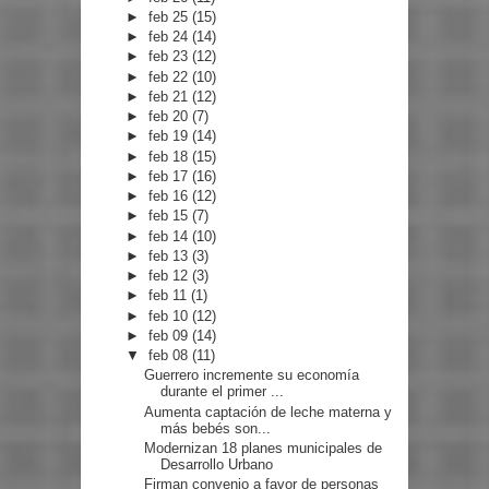
►
feb 25
(15)
►
feb 24
(14)
►
feb 23
(12)
►
feb 22
(10)
►
feb 21
(12)
►
feb 20
(7)
►
feb 19
(14)
►
feb 18
(15)
►
feb 17
(16)
►
feb 16
(12)
►
feb 15
(7)
►
feb 14
(10)
►
feb 13
(3)
►
feb 12
(3)
►
feb 11
(1)
►
feb 10
(12)
►
feb 09
(14)
▼
feb 08
(11)
Guerrero incremente su economía
durante el primer ...
Aumenta captación de leche materna y
más bebés son...
Modernizan 18 planes municipales de
Desarrollo Urbano
Firman convenio a favor de personas