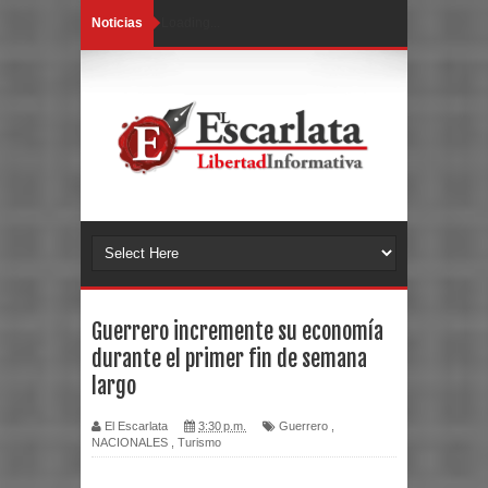
Noticias
Loading...
Guerrero incremente su economía
durante el primer fin de semana
largo
El Escarlata
3:30 p.m.
Guerrero
,
NACIONALES
,
Turismo