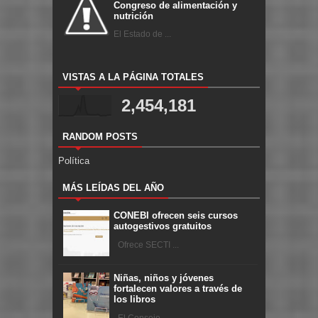
Congreso de alimentación y
nutrición
El Estado de ...
VISTAS A LA PÁGINA TOTALES
2,454,181
RANDOM POSTS
Política
MÁS LEÍDAS DEL AÑO
CONEBI ofrecen seis cursos
autogestivos gratuitos
Ofrece SECTI ...
Niñas, niños y jóvenes
fortalecen valores a través de
los libros
El Consejo ...