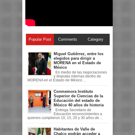
Popular Post
Comments
Category
Miguel Gutiérrez, entre los
elegidos para dirigir a
MORENA en el Estado de
México
En medio de las negociaciones
y disputas internas dentro de
MORENA en el Estado de México ...
Conmemora Instituto
Superior de Ciencias de la
Educación del estado de
México 40 años de historia
Entrega Secretario de
Educación reconocimientos a
quienes cumplieron 10, 15, 20 y 30 años de ...
Habitantes de Valle de
Chalco podrán acceder a