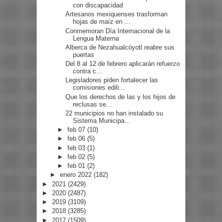
con discapacidad
Artesanos mexiquenses trasforman
hojas de maíz en ...
Conmemoran Día Internacional de la
Lengua Materna
Alberca de Nezahualcóyotl reabre sus
puertas
Del 8 al 12 de febrero aplicarán refuerzo
contra c...
Legisladores piden fortalecer las
comisiones edili...
Que los derechos de las y los hijos de
reclusas se...
22 municipios no han instalado su
Sistema Municipa...
►
feb 07
(10)
►
feb 06
(5)
►
feb 03
(1)
►
feb 02
(5)
►
feb 01
(2)
►
enero 2022
(182)
►
2021
(2429)
►
2020
(2487)
►
2019
(3109)
►
2018
(3285)
►
2017
(1509)