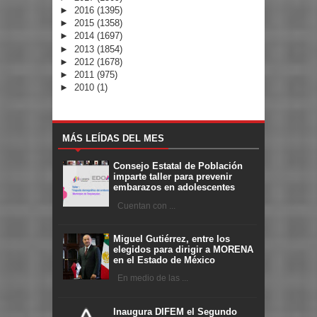
►
2016
(1395)
►
2015
(1358)
►
2014
(1697)
►
2013
(1854)
►
2012
(1678)
►
2011
(975)
►
2010
(1)
MÁS LEÍDAS DEL MES
Consejo Estatal de Población
imparte taller para prevenir
embarazos en adolescentes
Cuentan con ...
Miguel Gutiérrez, entre los
elegidos para dirigir a MORENA
en el Estado de México
En medio de las ...
Inaugura DIFEM el Segundo