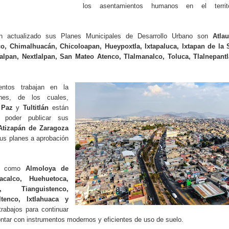
los asentamientos humanos en el territo
n actualizado sus Planes Municipales de Desarrollo Urbano son
Atlau
o, Chimalhuacán, Chicoloapan, Hueypoxtla, Ixtapaluca, Ixtapan de la S
alpan, Nextlalpan, San Mateo Atenco, Tlalmanalco, Toluca, Tlalnepantl
entos trabajan en la
nes, de los cuales,
a Paz
y
Tultitlán
están
 poder publicar sus
Atizapán de Zaragoza
us planes a aprobación
os como
Almoloya de
calco, Huehuetoca,
, Tianguistenco,
tenco, Ixtlahuaca y
trabajos para continuar
ontar con instrumentos modernos y eficientes de uso de suelo.