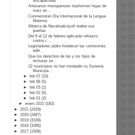
discapacidad
Artesanos mexiquenses trasforman hojas de
maíz en ...
Conmemoran Día Internacional de la Lengua
Materna
Alberca de Nezahualcóyotl reabre sus
puertas
Del 8 al 12 de febrero aplicarán refuerzo
contra c...
Legisladores piden fortalecer las comisiones
edili...
Que los derechos de las y los hijos de
reclusas se...
22 municipios no han instalado su Sistema
Municipa...
►
feb 07
(10)
►
feb 06
(5)
►
feb 03
(1)
►
feb 02
(5)
►
feb 01
(2)
►
enero 2022
(182)
►
2021
(2429)
►
2020
(2487)
►
2019
(3109)
►
2018
(3285)
►
2017
(1509)