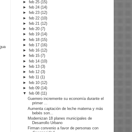
►
feb 25
(15)
►
feb 24
(14)
►
feb 23
(12)
►
feb 22
(10)
►
feb 21
(12)
►
feb 20
(7)
►
feb 19
(14)
►
feb 18
(15)
►
feb 17
(16)
igua
►
feb 16
(12)
►
feb 15
(7)
►
feb 14
(10)
►
feb 13
(3)
►
feb 12
(3)
►
feb 11
(1)
►
feb 10
(12)
►
feb 09
(14)
▼
feb 08
(11)
Guerrero incremente su economía durante el
primer ...
Aumenta captación de leche materna y más
bebés son...
Modernizan 18 planes municipales de
Desarrollo Urbano
Firman convenio a favor de personas con