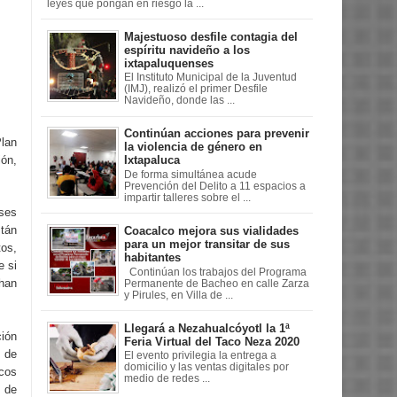
leyes que pongan en riesgo la ...
Majestuoso desfile contagia del
espíritu navideño a los
ixtapaluquenses
El Instituto Municipal de la Juventud
(IMJ), realizó el primer Desfile
Navideño, donde las ...
Continúan acciones para prevenir
lan
la violencia de género en
ión,
Ixtapaluca
De forma simultánea acude
Prevención del Delito a 11 espacios a
impartir talleres sobre el ...
ses
stán
Coacalco mejora sus vialidades
para un mejor transitar de sus
tos,
habitantes
e si
Continúan los trabajos del Programa
han
Permanente de Bacheo en calle Zarza
y Pirules, en Villa de ...
Llegará a Nezahualcóyotl la 1ª
ción
Feria Virtual del Taco Neza 2020
 de
El evento privilegia la entrega a
domicilio y las ventas digitales por
icos
medio de redes ...
o de