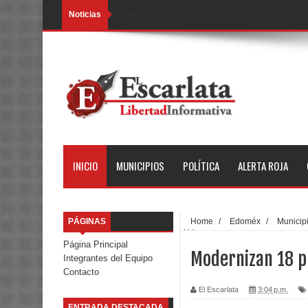
Noticias
Loading...
INICIO
MUNICIPIOS
POLÍTICA
ALERTA ROJA
PÁGINAS
Home
/
Edoméx
/
Municip
Urbano
Página Principal
Modernizan 18 p
Integrantes del Equipo
Contacto
El Escarlata
3:04 p.m.
ENTRADA DESTACADA