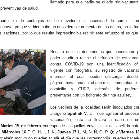
llamado para que nadie se quede sin vacunars
 preventivas de salud.
uarta ola de contagios se hizo evidente la necesidad de cumplir con
cunarse, ya que si bien hubo un considerable aumento de los casos, no lo fu
alizaciones, por lo que resulta imprescindible recibir este refuerzo si es que
Resaltó que los documentos que necesitarán p
poder acudir a recibir el refuerzo de esta va
contra COVID-19 son una identificación ofic
vigente con fotografía, su registro de vacuna
impreso, el cual pueden descargar desde
página
mivacuna.salud.gob.mx
, comprobante
domicilio y CURP, además, de preferen
presentarse con un bolígrafo de tinta azul rey.
Los vecinos de la localidad serán inoculados co
antígeno
Sputnik V,
a fin de agilizar el proces
vacunación, esta se llevará a cabo en or
a
Martes 15 de febrero
corresponde a aquellos cuya inicial del apellido pat
;
Miércoles 16
F, G, H, I, J, K;
Jueves 17
L, M, N, Ñ, O, P, Q; y
Viernes 1
por algún motivo no pueden acudir el día que les correspondía, pueden hacerl