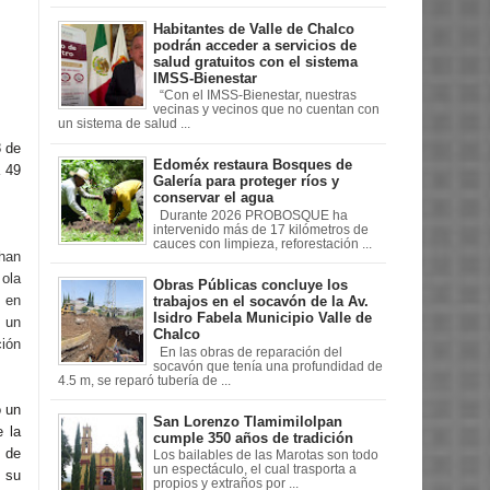
Habitantes de Valle de Chalco
podrán acceder a servicios de
salud gratuitos con el sistema
IMSS-Bienestar
“Con el IMSS-Bienestar, nuestras
vecinas y vecinos que no cuentan con
un sistema de salud ...
8 de
Edoméx restaura Bosques de
a 49
Galería para proteger ríos y
conservar el agua
Durante 2026 PROBOSQUE ha
intervenido más de 17 kilómetros de
cauces con limpieza, reforestación ...
 han
 ola
Obras Públicas concluye los
 en
trabajos en el socavón de la Av.
Isidro Fabela Municipio Valle de
 un
Chalco
ión
En las obras de reparación del
socavón que tenía una profundidad de
4.5 m, se reparó tubería de ...
o un
San Lorenzo Tlamimilolpan
 la
cumple 350 años de tradición
 de
Los bailables de las Marotas son todo
un espectáculo, el cual trasporta a
ó su
propios y extraños por ...