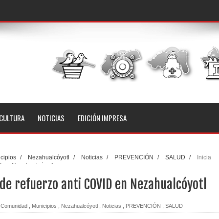
CULTURA
NOTICIAS
EDICIÓN IMPRESA
cipios
/
Nezahualcóyotl
/
Noticias
/
PREVENCIÓN
/
SALUD
/
Inicia
ID en Nezahualcóyotl
n de refuerzo anti COVID en Nezahualcóyotl
Comunidad
,
Municipios
,
Nezahualcóyotl
,
Noticias
,
PREVENCIÓN
,
SALUD