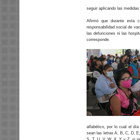
seguir aplicando las medidas
Afirmó que durante esta c
responsabilidad social de va
las defunciones ni las hospit
corresponde.
alfabético, por lo cual el dí
sean las letras A, B, C, D, E
S, T, U, V, W, X, Y y Z, si 