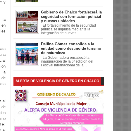
e y
Gobierno de Chalco fortalecerá la
seguridad con formación policial
 la
y nuevas unidades
e en
El fortalecimiento de la seguridad
pública se impulsa mediante la
 les
integración de nuevas ...
Delfina Gómez consolida a la
entidad como destino de turismo
ara
de naturaleza
cuna
La Gobernadora encabezó la
ial
inauguración de la 6ª edición del
Festival Internacional de la ...
ción
 la
 de
ALERTA DE VIOLENCIA DE GÉNERO EN CHALCO
cia
n el
o de
den
erno
8
R,
o al