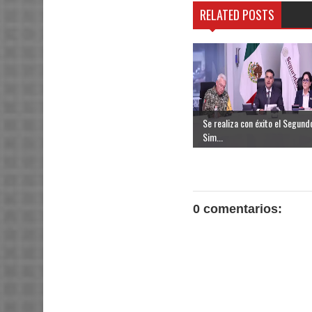
RELATED POSTS
Se realiza con éxito el Segund
Sim...
0 comentarios: