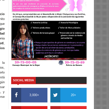
cio
ito
que
gio
dad
onia
otl
,
ios
 la
dos,
rlo
stá
SOCIAL MEDIA
gún
sar
, y
3,000+
20+
irse