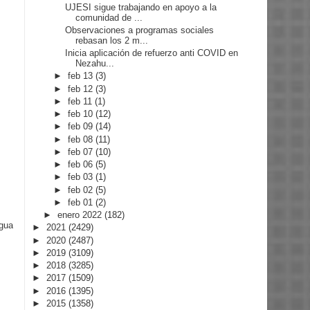
UJESI sigue trabajando en apoyo a la
comunidad de ...
Observaciones a programas sociales
rebasan los 2 m...
Inicia aplicación de refuerzo anti COVID en
Nezahu...
►
feb 13
(3)
►
feb 12
(3)
►
feb 11
(1)
►
feb 10
(12)
►
feb 09
(14)
►
feb 08
(11)
►
feb 07
(10)
►
feb 06
(5)
►
feb 03
(1)
►
feb 02
(5)
►
feb 01
(2)
►
enero 2022
(182)
igua
►
2021
(2429)
►
2020
(2487)
►
2019
(3109)
►
2018
(3285)
►
2017
(1509)
►
2016
(1395)
►
2015
(1358)