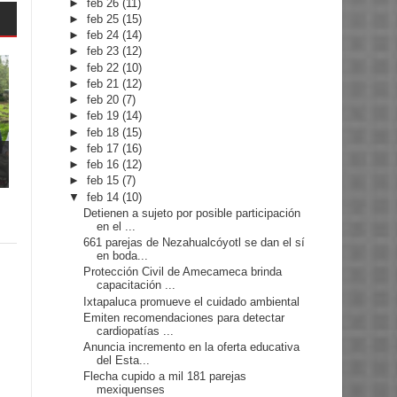
►
feb 26
(11)
►
feb 25
(15)
►
feb 24
(14)
►
feb 23
(12)
►
feb 22
(10)
►
feb 21
(12)
►
feb 20
(7)
►
feb 19
(14)
►
feb 18
(15)
►
feb 17
(16)
►
feb 16
(12)
►
feb 15
(7)
▼
feb 14
(10)
Detienen a sujeto por posible participación
en el ...
661 parejas de Nezahualcóyotl se dan el sí
en boda...
Protección Civil de Amecameca brinda
capacitación ...
Ixtapaluca promueve el cuidado ambiental
Emiten recomendaciones para detectar
cardiopatías ...
Anuncia incremento en la oferta educativa
del Esta...
Flecha cupido a mil 181 parejas
mexiquenses