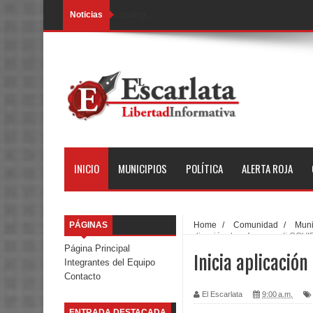
Noticias
Loading...
INICIO
MUNICIPIOS
POLÍTICA
ALERTA ROJA
PÁGINAS
Home
/
Comunidad
/
Muni
aplicación de refuerzo anti COV
Página Principal
Inicia aplicació
Integrantes del Equipo
Contacto
El Escarlata
9:00 a.m.
ENTRADA DESTACADA