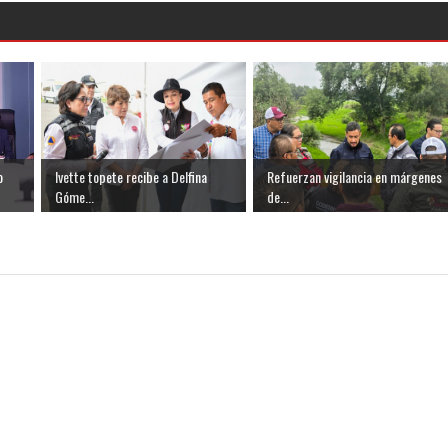
o
Ivette topete recibe a Delfina
Refuerzan vigilancia en márgenes
Góme...
de...