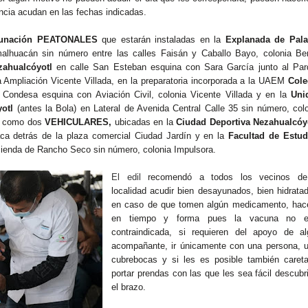
encia acudan en las fechas indicadas.
cunación PEATONALES
que estarán instaladas en la
Explanada de Pala
alhuacán sin número entre las calles Faisán y Caballo Bayo, colonia Ben
zahualcóyotl
en calle San Esteban esquina con Sara García junto al Par
a Ampliación Vicente Villada, en la preparatoria incorporada a la UAEM
Cole
e Condesa esquina con Aviación Civil, colonia Vicente Villada y en la
Uni
otl
(antes la Bola) en Lateral de Avenida Central Calle 35 sin número, col
í como dos
VEHICULARES,
ubicadas en la
Ciudad Deportiva Nezahualcóy
ca detrás de la plaza comercial Ciudad Jardín y en la
Facultad de Estud
ienda de Rancho Seco sin número, colonia Impulsora.
El edil
recomendó a todos los vecinos de
localidad acudir bien desayunados, bien hidrata
en caso de que tomen algún medicamento, hace
en tiempo y forma pues la vacuna no e
contraindicada, si requieren del apoyo de al
acompañante, ir únicamente con una persona, u
cubrebocas y si les es posible también careta
portar prendas con las que les sea fácil descubr
el brazo.