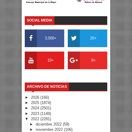
SOCIAL MEDIA
3,000+
20+
10+
8+
ARCHIVO DE NOTICIAS
►
2026
(166)
►
2025
(1874)
►
2024
(2501)
►
2023
(1149)
▼
2022
(2281)
►
diciembre 2022
(59)
►
noviembre 2022
(106)