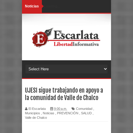
Noticias
Loading...
UJESI sigue trabajando en apoyo a
la comunidad de Valle de Chalco
El Escarlata
9:00 a.m.
Comunidad
,
Municipios
,
Noticias
,
PREVENCIÓN
,
SALUD
,
Valle de Chalco