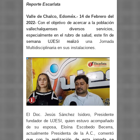
Reporte Escarlata
Valle de Chalco, Edoméx.- 14 de Febrero del
2022-
Con el objetivo de acercar a la población
vallechalquenses diversos servicios,
especialmente en el rubro de salud, este fin de
semana UJESI realizó
una Jornada
Multidisciplinaria en sus instalaciones.
El Doc. Jesús Sánchez Isidoro, Presidente
fundador de UJESI, quien estuvo acompañado
de su esposa, Eloína Escobedo Becerra,
actualmente Presidenta de la A.C., comentó
que con la realización de esta jornada se