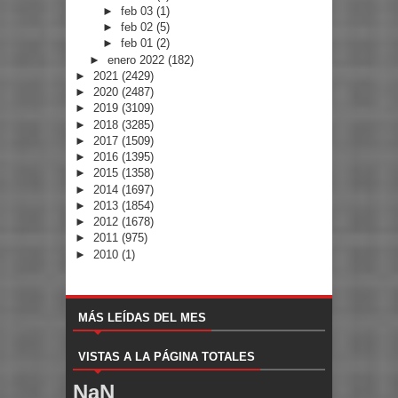
►
feb 03
(1)
►
feb 02
(5)
►
feb 01
(2)
►
enero 2022
(182)
►
2021
(2429)
►
2020
(2487)
►
2019
(3109)
►
2018
(3285)
►
2017
(1509)
►
2016
(1395)
►
2015
(1358)
►
2014
(1697)
►
2013
(1854)
►
2012
(1678)
►
2011
(975)
►
2010
(1)
MÁS LEÍDAS DEL MES
VISTAS A LA PÁGINA TOTALES
NaN