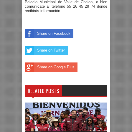
Palacio Municipal de Valle de Chalco,
o bien
comunícate al teléfono 55 26 45 28 74 donde
recibirás información.
Share on Facebook
Share on Twitter
Share on Google Plus
RELATED POSTS