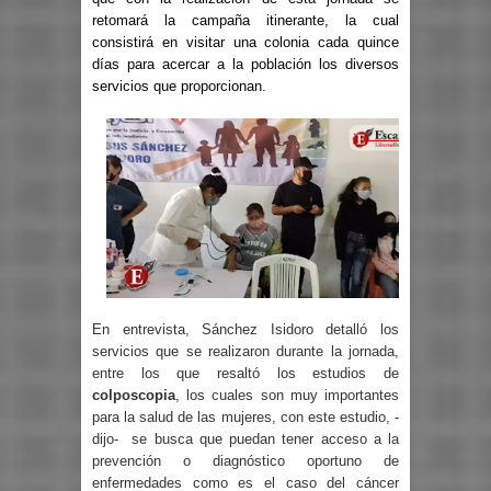
retomará la campaña itinerante, la cual
consistirá en visitar una colonia cada quince
días para acercar a la población los diversos
servicios que proporcionan.
En entrevista, Sánchez Isidoro detalló los
servicios que se realizaron durante la jornada,
entre los que resaltó los estudios de
colposcopia
, los cuales son muy importantes
para la salud de las mujeres, con este estudio, -
dijo-
se busca que puedan tener acceso a la
prevención o diagnóstico oportuno de
enfermedades como es el caso del cáncer