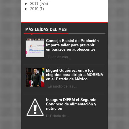
►
2011
(975)
►
2010
(1)
MÁS LEÍDAS DEL MES
Consejo Estatal de Población
imparte taller para prevenir
embarazos en adolescentes
Cuentan con ...
Miguel Gutiérrez, entre los
elegidos para dirigir a MORENA
en el Estado de México
En medio de las ...
Inaugura DIFEM el Segundo
Congreso de alimentación y
nutrición
El Estado de ...