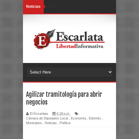
Noticias
Loading...
Agilizar tramitología para abrir
negocios
El Escarlata
6:18 p.m.
Cámara de Diputados Local
,
Economía
,
Edoméx
,
Municipios
,
Noticias
,
Política