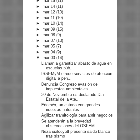
►
mar 15
(11)
►
mar 14
(11)
►
mar 12
(10)
►
mar 11
(10)
►
mar 10
(14)
►
mar 09
(15)
►
mar 08
(9)
►
mar 07
(10)
►
mar 05
(7)
►
mar 04
(9)
▼
mar 03
(14)
Llaman a garantizar abasto de agua en
escuelas púb...
ISSEMyM ofrece servicios de atención
digital a pen...
Denuncia Congreso evasión de
impuestos ambientales
30 de Noviembre es declarado Día
Estatal de la Ate...
Edoméx, un estado con grandes
riquezas naturales
Agilizar tramitología para abrir negocios
Se atenderán a la brevedad
observaciones del OSFEM...
Nezahualcóyotl presenta saldo blanco
tras sismo