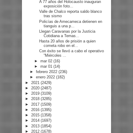
A 77 años del Holocausto inauguran
exposición foto...
Valle de Chalco reporta saldo blanco
tras sismo
Policías de Amecameca detienen en
tianguis a una p...
Llegan Caravanas por la Justicia
Cotidiana a Temas...
Hasta 20 años de prisión a quien
cometa robo en el...
Con éxito se llevó a cabo el operativo
“Miércoles ...
►
mar 02
(16)
►
mar 01
(14)
►
febrero 2022
(236)
►
enero 2022
(182)
►
2021
(2429)
►
2020
(2487)
►
2019
(3109)
►
2018
(3285)
►
2017
(1509)
►
2016
(1395)
►
2015
(1358)
►
2014
(1697)
►
2013
(1854)
►
2012
(1678)