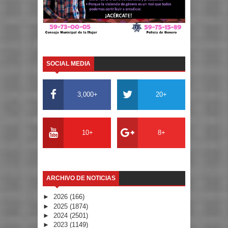
SOCIAL MEDIA
3,000+
20+
10+
8+
ARCHIVO DE NOTICIAS
►
2026
(166)
►
2025
(1874)
►
2024
(2501)
►
2023
(1149)