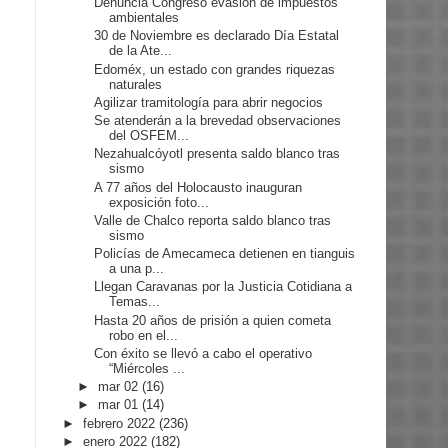
Denuncia Congreso evasión de impuestos
ambientales
30 de Noviembre es declarado Día Estatal
de la Ate...
Edoméx, un estado con grandes riquezas
naturales
Agilizar tramitología para abrir negocios
Se atenderán a la brevedad observaciones
del OSFEM...
Nezahualcóyotl presenta saldo blanco tras
sismo
A 77 años del Holocausto inauguran
exposición foto...
Valle de Chalco reporta saldo blanco tras
sismo
Policías de Amecameca detienen en tianguis
a una p...
Llegan Caravanas por la Justicia Cotidiana a
Temas...
Hasta 20 años de prisión a quien cometa
robo en el...
Con éxito se llevó a cabo el operativo
“Miércoles ...
►
mar 02
(16)
►
mar 01
(14)
►
febrero 2022
(236)
►
enero 2022
(182)