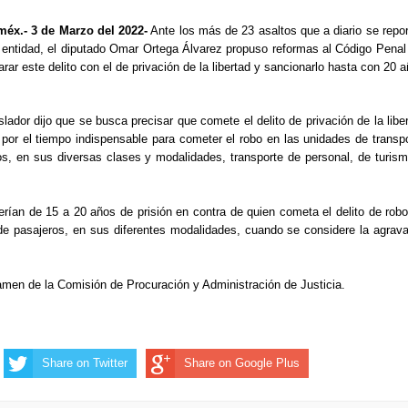
éx.- 3 de Marzo del 2022-
Ante los más de 23 asaltos que a diario se repo
la entidad, el diputado Omar Ortega Álvarez propuso reformas al Código Penal
ar este delito con el de privación de la libertad y sancionarlo hasta con 20 
slador dijo que se busca precisar que comete el delito de privación de la libe
 por el tiempo indispensable para cometer el robo en las unidades de transp
os, en sus diversas clases y modalidades, transporte de personal, de turis
erían de 15 a 20 años de prisión en contra de quien cometa el delito de rob
 de pasajeros, en sus diferentes modalidades, cuando se considere la agrav
ctamen de la Comisión de Procuración y Administración de Justicia.
Share on Twitter
Share on Google Plus