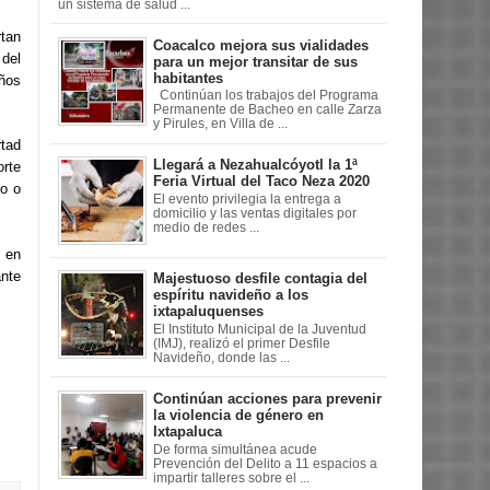
un sistema de salud ...
rtan
Coacalco mejora sus vialidades
 del
para un mejor transitar de sus
habitantes
años
Continúan los trabajos del Programa
Permanente de Bacheo en calle Zarza
y Pirules, en Villa de ...
rtad
Llegará a Nezahualcóyotl la 1ª
orte
Feria Virtual del Taco Neza 2020
mo o
El evento privilegia la entrega a
domicilio y las ventas digitales por
medio de redes ...
o en
ante
Majestuoso desfile contagia del
espíritu navideño a los
ixtapaluquenses
El Instituto Municipal de la Juventud
(IMJ), realizó el primer Desfile
Navideño, donde las ...
Continúan acciones para prevenir
la violencia de género en
Ixtapaluca
De forma simultánea acude
Prevención del Delito a 11 espacios a
impartir talleres sobre el ...