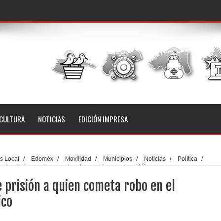
CULTURA
NOTICIAS
EDICIÓN IMPRESA
s Local
/
Edoméx
/
Movilidad
/
Municipios
/
Noticias
/
Política
/
 de prisión a quien cometa robo en el transporte público
 prisión a quien cometa robo en el
ico