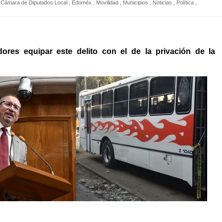
Cámara de Diputados Local
,
Edoméx
,
Movilidad
,
Municipios
,
Noticias
,
Política
,
dores equipar este delito con el de la privación de la