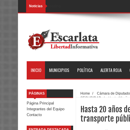
Noticias
Loading...
INICIO
MUNICIPIOS
POLÍTICA
ALERTA ROJA
PÁGINAS
Home
/
Cámara de Diputado
SEGURIDAD
/
Hasta 20 años
Página Principal
Hasta 20 años de
Integrantes del Equipo
Contacto
transporte públ
ENTRADA DESTACADA