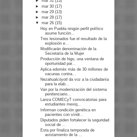
►
mar 31
(13)
►
mar 30
(17)
►
mar 29
(13)
►
mar 28
(17)
▼
mar 26
(15)
Hoy en Puebla ningún perfil político
asume función...
Tres lesionados fue el resultado de la
explosión e...
Modificarán denominación de la
Secretaría de la Mujer
Producción de higo, una ventana de
oportunidad par...
Aplica edoméx más de 30 millones de
vacunas contra...
Nezahualcóyotl da voz a la ciudadanía
para la elab...
Van por la modernización del sistema
penitenciario...
Lanza COMECyT convocatorias para
estudiantes mexiq...
Informan condición genética en
pacientes con síndr...
Diputados piden fortalecer la seguridad
social de ...
Esta por finaliza temporada de
avistamiento de la ...