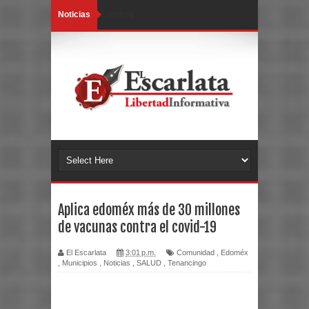
Noticias
Loading...
Aplica edoméx más de 30 millones
de vacunas contra el covid-19
El Escarlata
3:01 p.m.
Comunidad
,
Edoméx
,
Municipios
,
Noticias
,
SALUD
,
Tenancingo