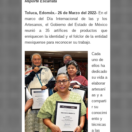
Reporte Escarlata
Toluca, Edoméx.- 26 de Marzo del 2022-
En el
marco del Día Internacional de las y los
Artesanos, el Gobierno del Estado de México
reunió a 35 artífices de productos que
enriquecen la identidad y el folclor de la entidad
mexiquense para reconocer su trabajo.
Cada
uno de
ellos ha
dedicado
su vida a
elaborar
artesaní
as y a
comparti
r su
conocimi
ento y
técnicas
a las