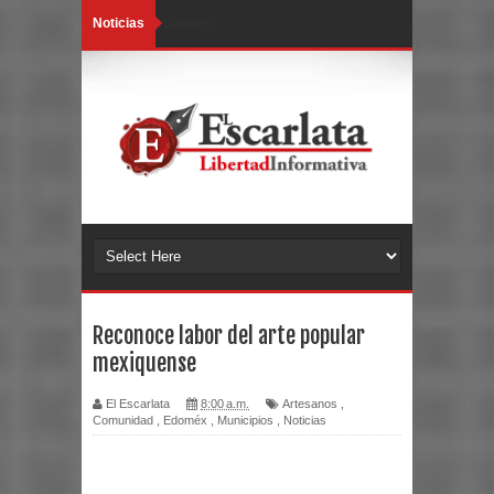
Noticias
Loading...
Reconoce labor del arte popular
mexiquense
El Escarlata
8:00 a.m.
Artesanos
,
Comunidad
,
Edoméx
,
Municipios
,
Noticias