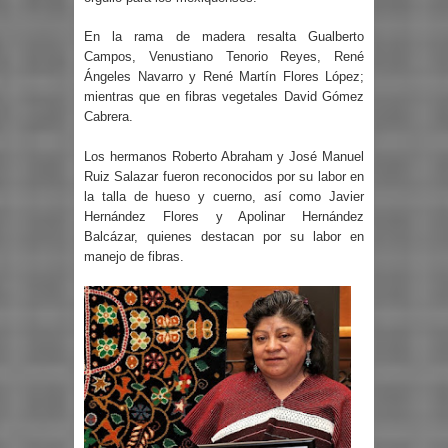
En la rama de madera resalta Gualberto
Campos, Venustiano Tenorio Reyes, René
Ángeles Navarro y René Martín Flores López;
mientras que en fibras vegetales David Gómez
Cabrera.
Los hermanos Roberto Abraham y José Manuel
Ruiz Salazar fueron reconocidos por su labor en
la talla de hueso y cuerno, así como Javier
Hernández Flores y Apolinar Hernández
Balcázar, quienes destacan por su labor en
manejo de fibras.