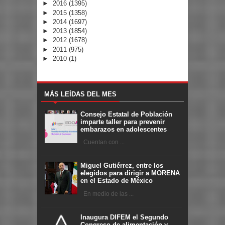
►
2016
(1395)
►
2015
(1358)
►
2014
(1697)
►
2013
(1854)
►
2012
(1678)
►
2011
(975)
►
2010
(1)
MÁS LEÍDAS DEL MES
Consejo Estatal de Población
imparte taller para prevenir
embarazos en adolescentes
Cuentan con ...
Miguel Gutiérrez, entre los
elegidos para dirigir a MORENA
en el Estado de México
En medio de las ...
Inaugura DIFEM el Segundo
Congreso de alimentación y