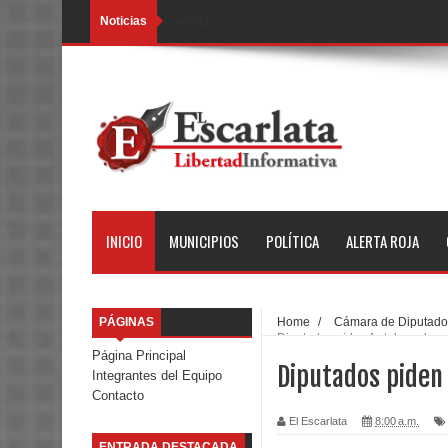
Noticias
Loading...
INICIO
MUNICIPIOS
POLÍTICA
ALERTA ROJA
PÁGINAS
Home
/
Cámara de Diputado
Diputados piden fortalecer la s
Página Principal
Diputados piden 
Integrantes del Equipo
Contacto
El Escarlata
8:00 a.m.
ENTRADA DESTACADA