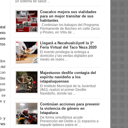
un sistema de salud ...
Coacalco mejora sus vialidades
para un mejor transitar de sus
habitantes
Continúan los trabajos del Programa
atal
Permanente de Bacheo en calle Zarza
onio
y Pirules, en Villa de ...
nere
Llegará a Nezahualcóyotl la 1ª
stos
Feria Virtual del Taco Neza 2020
El evento privilegia la entrega a
domicilio y las ventas digitales por
medio de redes ...
dos
 del
 con
Majestuoso desfile contagia del
espíritu navideño a los
odas
ixtapaluquenses
sus
El Instituto Municipal de la Juventud
jos
(IMJ), realizó el primer Desfile
Navideño, donde las ...
 se
ca y
Continúan acciones para prevenir
la violencia de género en
Ixtapaluca
De forma simultánea acude
to y
Prevención del Delito a 11 espacios a
nes
impartir talleres sobre el ...