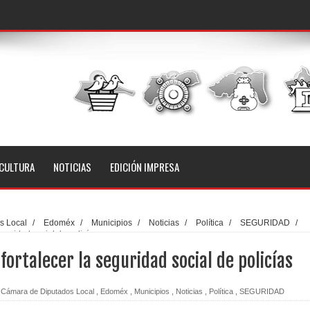
CULTURA
NOTICIAS
EDICIÓN IMPRESA
s Local
/
Edoméx
/
Municipios
/
Noticias
/
Política
/
SEGURIDAD
/
eguridad social de policías
fortalecer la seguridad social de policías
Cámara de Diputados Local
,
Edoméx
,
Municipios
,
Noticias
,
Política
,
SEGURIDAD