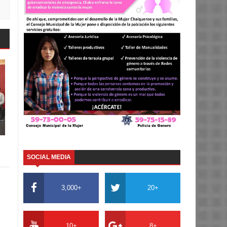
..
SOCIAL MEDIA
3,000+
20+
10+
8+