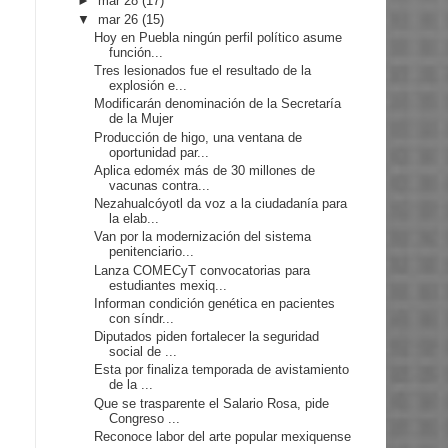
►
mar 28
(17)
▼
mar 26
(15)
Hoy en Puebla ningún perfil político asume
función...
Tres lesionados fue el resultado de la
explosión e...
Modificarán denominación de la Secretaría
de la Mujer
Producción de higo, una ventana de
oportunidad par...
Aplica edoméx más de 30 millones de
vacunas contra...
Nezahualcóyotl da voz a la ciudadanía para
la elab...
Van por la modernización del sistema
penitenciario...
Lanza COMECyT convocatorias para
estudiantes mexiq...
Informan condición genética en pacientes
con síndr...
Diputados piden fortalecer la seguridad
social de ...
Esta por finaliza temporada de avistamiento
de la ...
Que se trasparente el Salario Rosa, pide
Congreso ...
Reconoce labor del arte popular mexiquense