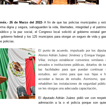
méx.- 26 de Marzo del 2022-
A fin de que las policías municipales y est
ma digna y segura, salvaguarden la vida, libertades, integridad y el patrim
úblico y la paz social, el Congreso local solicitó al gobierno estatal ge
gobierno federal y los 125 municipios para otorgar un seguro de vida y ga
s policías.
El punto de acuerdo, impulsado por los diputa
Alonso Adrián Juárez Jiménez y Enrique Vargas
Villar, incluye establecer convenios similares
privados e instituciones públicas, dotarlos de t
las facilidades para que puedan continuar 
estudios, así como para que sus hijas e hi
accedan a becas de estudio. Asimismo, que
rehabiliten las instalaciones de seguridad públi
se les otorgue una adecuada capacitación,
El diputado Adrián Juárez pidió ver con respe
admiración a la o el policía porque son quie