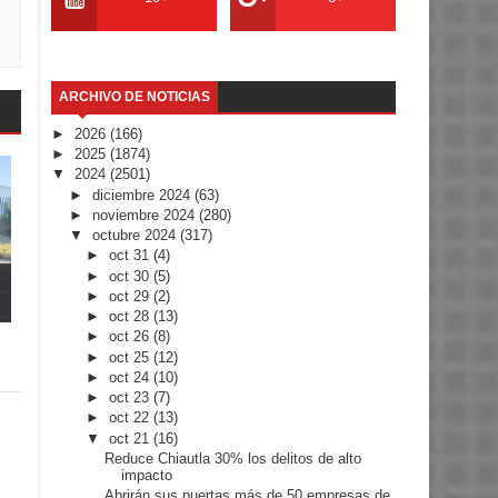
ARCHIVO DE NOTICIAS
►
2026
(166)
►
2025
(1874)
▼
2024
(2501)
►
diciembre 2024
(63)
►
noviembre 2024
(280)
▼
octubre 2024
(317)
►
oct 31
(4)
►
oct 30
(5)
►
oct 29
(2)
►
oct 28
(13)
►
oct 26
(8)
►
oct 25
(12)
►
oct 24
(10)
►
oct 23
(7)
►
oct 22
(13)
▼
oct 21
(16)
Reduce Chiautla 30% los delitos de alto
impacto
Abrirán sus puertas más de 50 empresas de