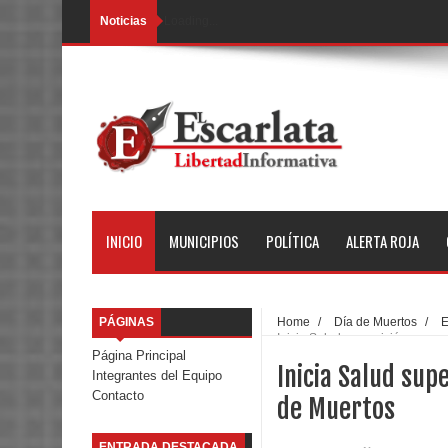
Noticias
Loading...
INICIO
MUNICIPIOS
POLÍTICA
ALERTA ROJA
PÁGINAS
Home
/
Día de Muertos
/
Inicia Salud supervisión en p
Página Principal
Inicia Salud sup
Integrantes del Equipo
Contacto
de Muertos
ENTRADA DESTACADA