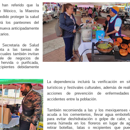
 han referido que la
e México, la Maestra
dido proteger la salud
ará los panteones del
romueva anticipadamente
arios.
 Secretaria de Salud
enta a las tareas de
 cuales también invitan
able de negocios de
 hervida o purificada,
cipientes debidamente
La dependencia incluirá la verificación en si
turísticos y festivales culturales, además de real
acciones de prevención de enfermedade
accidentes entre la población.
También recomienda a las y los mexiquenses 
acuda a los cementerios, llevar agua embotell
para evitar deshidratación o golpe de calor, 
arena húmeda en los floreros en lugar de ag
retirar botellas, latas o recipientes que pue