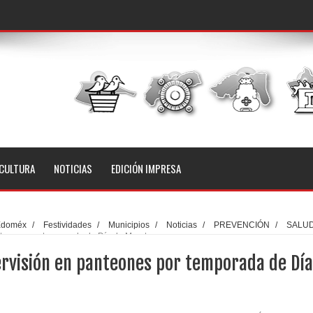
CULTURA
NOTICIAS
EDICIÓN IMPRESA
Edoméx
/
Festividades
/
Municipios
/
Noticias
/
PREVENCIÓN
/
SALU
anteones por temporada de Día de Muertos
ervisión en panteones por temporada de Día