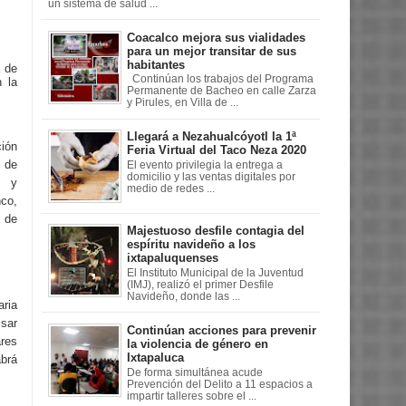
un sistema de salud ...
Coacalco mejora sus vialidades
para un mejor transitar de sus
habitantes
a de
Continúan los trabajos del Programa
 la
Permanente de Bacheo en calle Zarza
y Pirules, en Villa de ...
Llegará a Nezahualcóyotl la 1ª
ción
Feria Virtual del Taco Neza 2020
 de
El evento privilegia la entrega a
domicilio y las ventas digitales por
s y
medio de redes ...
nco,
 de
Majestuoso desfile contagia del
espíritu navideño a los
ixtapaluquenses
El Instituto Municipal de la Juventud
(IMJ), realizó el primer Desfile
Navideño, donde las ...
ria
isar
Continúan acciones para prevenir
res
la violencia de género en
Ixtapaluca
abrá
De forma simultánea acude
Prevención del Delito a 11 espacios a
impartir talleres sobre el ...