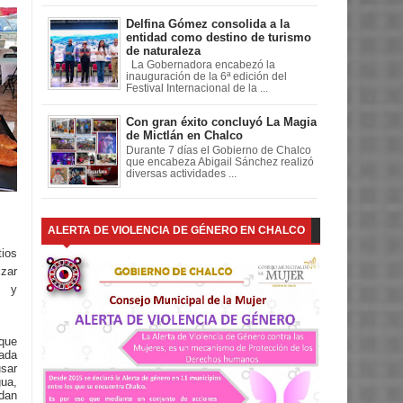
Delfina Gómez consolida a la
entidad como destino de turismo
de naturaleza
La Gobernadora encabezó la
inauguración de la 6ª edición del
Festival Internacional de la ...
Con gran éxito concluyó La Magia
de Mictlán en Chalco
Durante 7 días el Gobierno de Chalco
que encabeza Abigail Sánchez realizó
diversas actividades ...
ALERTA DE VIOLENCIA DE GÉNERO EN CHALCO
tios
izar
s y
que
ada
usar
ua,
dan