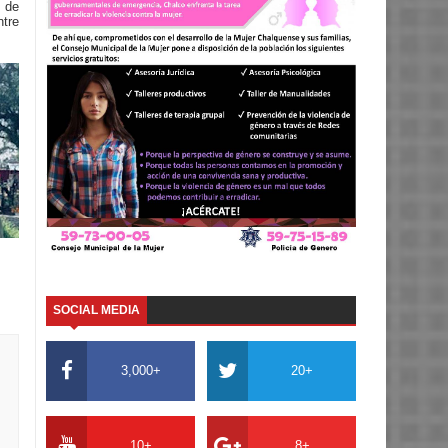
 de
tre
SOCIAL MEDIA
3,000+
20+
10+
8+