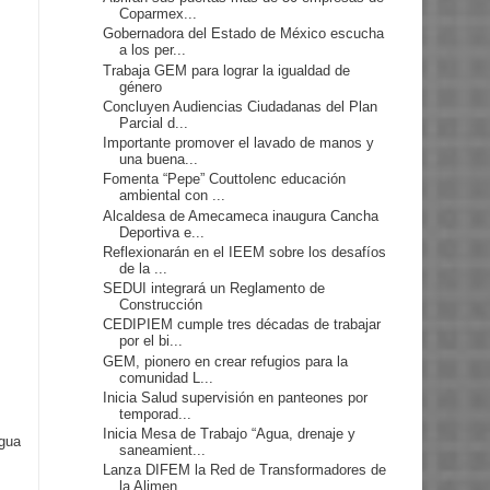
Coparmex...
Gobernadora del Estado de México escucha
a los per...
Trabaja GEM para lograr la igualdad de
género
Concluyen Audiencias Ciudadanas del Plan
Parcial d...
Importante promover el lavado de manos y
una buena...
Fomenta “Pepe” Couttolenc educación
ambiental con ...
Alcaldesa de Amecameca inaugura Cancha
Deportiva e...
Reflexionarán en el IEEM sobre los desafíos
de la ...
SEDUI integrará un Reglamento de
Construcción
CEDIPIEM cumple tres décadas de trabajar
por el bi...
GEM, pionero en crear refugios para la
comunidad L...
Inicia Salud supervisión en panteones por
temporad...
Inicia Mesa de Trabajo “Agua, drenaje y
igua
saneamient...
Lanza DIFEM la Red de Transformadores de
la Alimen...