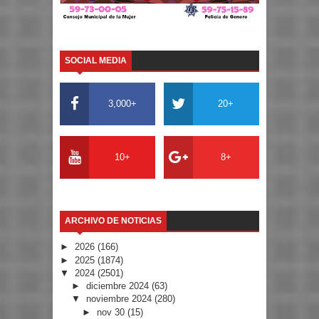
SOCIAL MEDIA
3,000+
20+
10+
8+
ARCHIVO DE NOTICIAS
►
2026
(166)
►
2025
(1874)
▼
2024
(2501)
►
diciembre 2024
(63)
▼
noviembre 2024
(280)
►
nov 30
(15)