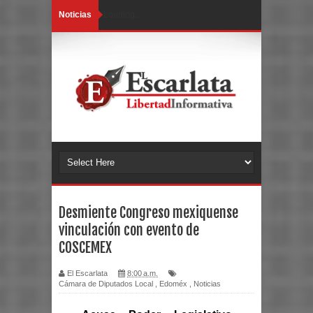
Noticias
Loading...
Desmiente Congreso mexiquense
vinculación con evento de
COSCEMEX
El Escarlata
8:00 a.m.
Cámara de Diputados Local
,
Edoméx
,
Noticias