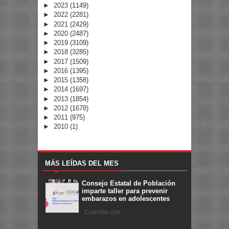
►
2023
(1149)
►
2022
(2281)
►
2021
(2429)
►
2020
(2487)
►
2019
(3109)
►
2018
(3285)
►
2017
(1509)
►
2016
(1395)
►
2015
(1358)
►
2014
(1697)
►
2013
(1854)
►
2012
(1678)
►
2011
(975)
►
2010
(1)
MÁS LEÍDAS DEL MES
Consejo Estatal de Población
imparte taller para prevenir
embarazos en adolescentes
Cuentan con ...