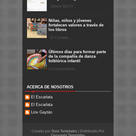
Ofrece SECTI ...
Niñas, niños y jóvenes
fortalecen valores a través de
los libros
El Consejo ...
Últimos días para formar parte
de la compañía de danza
folklórica infantil
La convocatoria ...
ACERCA DE NOSOTROS
El Escarlata
El Escarlata
Linx Gaytán
Creado por
Sora Templates
| Distribuido Por
Gooyaabi Templates