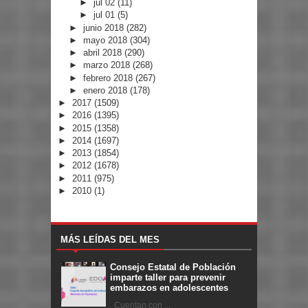
►
jul 02
(11)
►
jul 01
(5)
►
junio 2018
(282)
►
mayo 2018
(304)
►
abril 2018
(290)
►
marzo 2018
(268)
►
febrero 2018
(267)
►
enero 2018
(178)
►
2017
(1509)
►
2016
(1395)
►
2015
(1358)
►
2014
(1697)
►
2013
(1854)
►
2012
(1678)
►
2011
(975)
►
2010
(1)
MÁS LEÍDAS DEL MES
Consejo Estatal de Población
imparte taller para prevenir
embarazos en adolescentes
Cuentan con ...