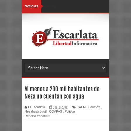
Noticias
Loading...
Al menos a 200 mil habitantes de
Neza no cuentan con agua
El Escarlata
10:00 a.m.
CAEM
,
Edoméx
,
Nezahualcóyotl
,
ODAPAS
,
Política
,
Reporte Escarlata