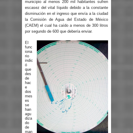
municipio al menos 200 mil habitantes sufren
escasez del vital líquido debido a la constante
disminución en el ingreso que envía a la ciudad
la Comisión de Agua del Estado de México
(CAEM) el cual ha caído a menos de 300 litros
por segundo de 600 que debería enviar.
El
func
iona
rio
indic
ó
que
des
de
hac
e
dos
mes
es
se
han
agu
diza
do
de
man