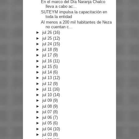
En el marco del Día Naranja Chalco
lleva a cabo ac...
SUTEYM impulsa la capacitación en
toda la entidad
Al menos a 200 mil habitantes de Neza
no cuentan c...
►
jul 26
(16)
►
jul 25
(12)
►
jul 24
(15)
►
jul 18
(9)
►
jul 17
(9)
►
jul 16
(11)
►
jul 15
(5)
►
jul 14
(6)
►
jul 13
(12)
►
jul 12
(9)
►
jul 11
(16)
►
jul 10
(14)
►
jul 09
(9)
►
jul 08
(9)
►
jul 07
(8)
►
jul 06
(7)
►
jul 05
(6)
►
jul 04
(10)
►
jul 03
(8)