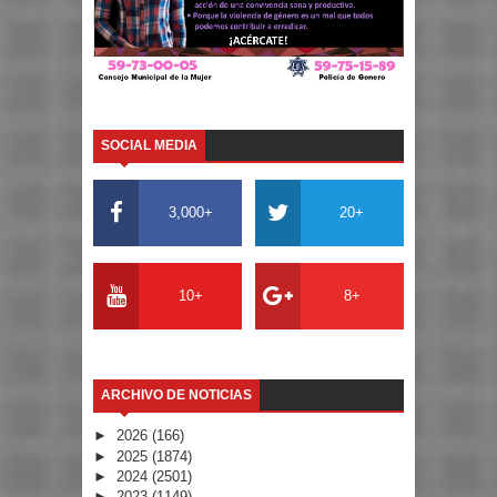
SOCIAL MEDIA
3,000+
20+
10+
8+
ARCHIVO DE NOTICIAS
►
2026
(166)
►
2025
(1874)
►
2024
(2501)
►
2023
(1149)