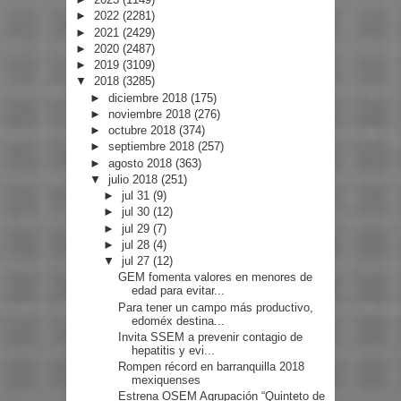
►
2022
(2281)
►
2021
(2429)
►
2020
(2487)
►
2019
(3109)
▼
2018
(3285)
►
diciembre 2018
(175)
►
noviembre 2018
(276)
►
octubre 2018
(374)
►
septiembre 2018
(257)
►
agosto 2018
(363)
▼
julio 2018
(251)
►
jul 31
(9)
►
jul 30
(12)
►
jul 29
(7)
►
jul 28
(4)
▼
jul 27
(12)
GEM fomenta valores en menores de
edad para evitar...
Para tener un campo más productivo,
edoméx destina...
Invita SSEM a prevenir contagio de
hepatitis y evi...
Rompen récord en barranquilla 2018
mexiquenses
Estrena OSEM Agrupación “Quinteto de