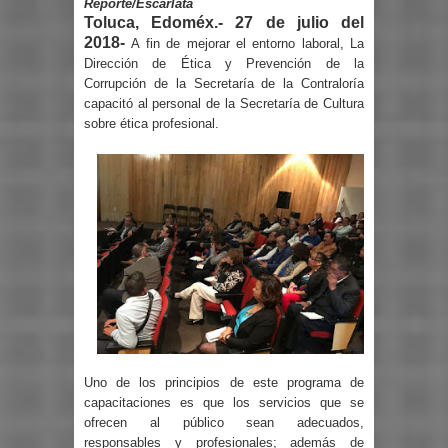
Reporte/Escarlata
Toluca, Edoméx.- 27 de julio del
2018-
A fin de mejorar el entorno laboral, La
Dirección de Ética y Prevención de la
Corrupción de la Secretaría de la Contraloría
capacitó al personal de la Secretaría de Cultura
sobre ética profesional.
Uno de los principios de este programa de
capacitaciones es que los servicios que se
ofrecen al público sean adecuados,
responsables y profesionales; además de