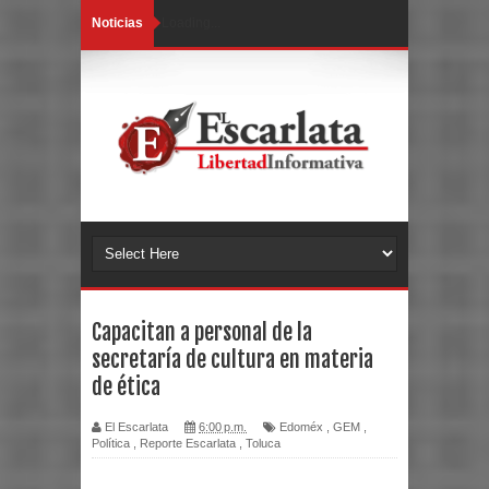
Noticias
Loading...
Capacitan a personal de la
secretaría de cultura en materia
de ética
El Escarlata
6:00 p.m.
Edoméx
,
GEM
,
Política
,
Reporte Escarlata
,
Toluca